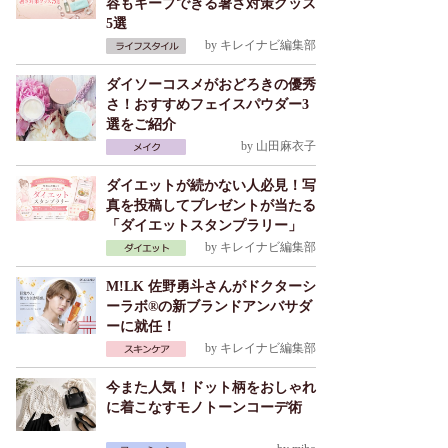
容もキープできる暑さ対策グッズ
5選
by
キレイナビ編集部
ダイソーコスメがおどろきの優秀
さ！おすすめフェイスパウダー3
選をご紹介
by
山田麻衣子
ダイエットが続かない人必見！写
真を投稿してプレゼントが当たる
「ダイエットスタンプラリー」
by
キレイナビ編集部
M!LK 佐野勇斗さんがドクターシ
ーラボ®の新ブランドアンバサダ
ーに就任！
by
キレイナビ編集部
今また人気！ドット柄をおしゃれ
に着こなすモノトーンコーデ術