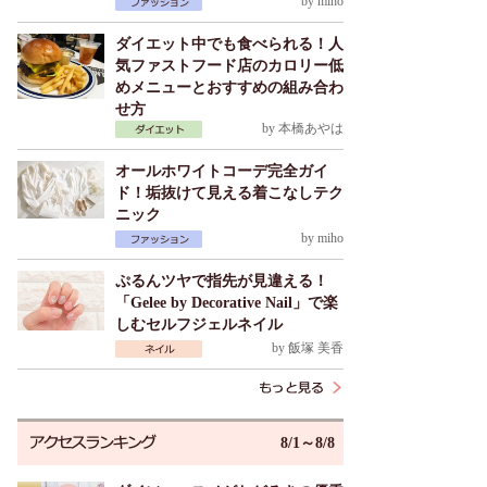
by
miho
ダイエット中でも食べられる！人
気ファストフード店のカロリー低
めメニューとおすすめの組み合わ
せ方
by
本橋あやは
オールホワイトコーデ完全ガイ
ド！垢抜けて見える着こなしテク
ニック
by
miho
ぷるんツヤで指先が見違える！
「Gelee by Decorative Nail」で楽
しむセルフジェルネイル
by
飯塚 美香
8/1～8/8