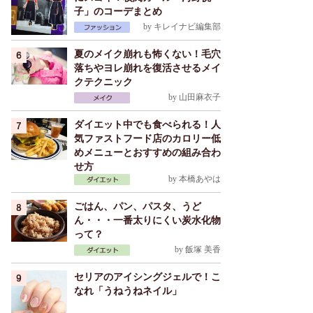
子」のコーデまとめ
by
キレイナビ編集部
夏のメイク崩れも怖くない！毛穴
落ちやヨレ崩れを復活させるメイ
クテクニック
by
山田麻衣子
ダイエット中でも食べられる！人
気ファストフード店のカロリー低
めメニューとおすすめの組み合わ
せ方
by
本橋あやは
ごはん、パン、パスタ、うど
ん・・・一番太りにくい炭水化物
って？
by
飯塚 美香
セリアのアイシングジェルで！こ
なれ「うねうねネイル」