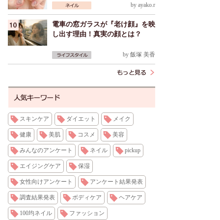
by
ayako.r
電車の窓ガラスが『老け顔』を映
し出す理由！真実の顔とは？
by
飯塚 美香
スキンケア
ダイエット
メイク
健康
美肌
コスメ
美容
みんなのアンケート
ネイル
pickup
エイジングケア
保湿
女性向けアンケート
アンケート結果発表
調査結果発表
ボディケア
ヘアケア
100均ネイル
ファッション