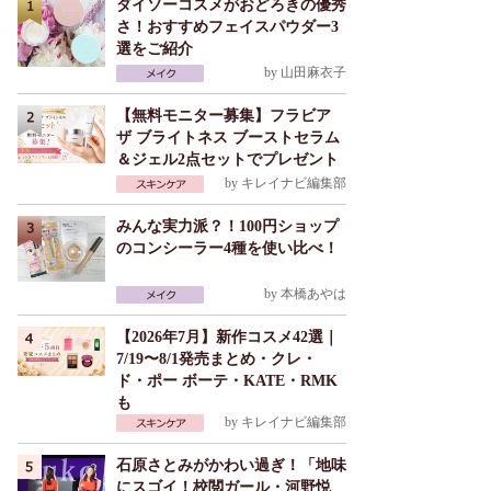
ダイソーコスメがおどろきの優秀
さ！おすすめフェイスパウダー3
選をご紹介
by
山田麻衣子
【無料モニター募集】フラビア
ザ ブライトネス ブーストセラム
＆ジェル2点セットでプレゼント
by
キレイナビ編集部
みんな実力派？！100円ショップ
のコンシーラー4種を使い比べ！
by
本橋あやは
【2026年7月】新作コスメ42選｜
7/19〜8/1発売まとめ・クレ・
ド・ポー ボーテ・KATE・RMK
も
by
キレイナビ編集部
石原さとみがかわい過ぎ！「地味
にスゴイ！校閲ガール・河野悦