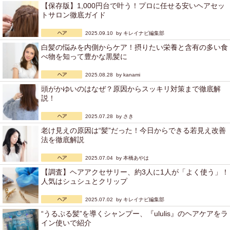
【保存版】1,000円台で叶う！プロに任せる安いヘアセッ
トサロン徹底ガイド
2025.09.10 by
キレイナビ編集部
白髪の悩みを内側からケア！摂りたい栄養と含有の多い食
べ物を知って豊かな黒髪に
2025.08.28 by
kanami
頭がかゆいのはなぜ？原因からスッキリ対策まで徹底解
説！
2025.07.28 by
さき
老け見えの原因は“髪”だった！今日からできる若見え改善
法を徹底解説
2025.07.04 by
本橋あやは
【調査】ヘアアクセサリー、約3人に1人が「よく使う」！
人気はシュシュとクリップ
2025.07.02 by
キレイナビ編集部
“うるぷる髪”を導くシャンプー、『ululis』のヘアケアをラ
イン使いで紹介