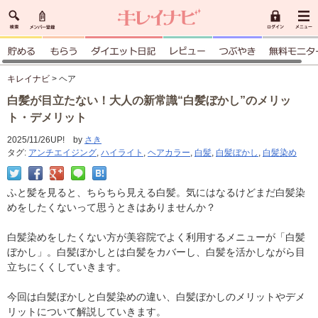
キレイナビ
> ヘア
白髪が目立たない！大人の新常識“白髪ぼかし”のメリッ
ト・デメリット
2025/11/26UP! by
さき
タグ:
アンチエイジング
,
ハイライト
,
ヘアカラー
,
白髪
,
白髪ぼかし
,
白髪染め
ふと髪を見ると、ちらちら見える白髪。気にはなるけどまだ白髪染
めをしたくないって思うときはありませんか？
白髪染めをしたくない方が美容院でよく利用するメニューが「白髪
ぼかし」。白髪ぼかしとは白髪をカバーし、白髪を活かしながら目
立ちにくくしていきます。
今回は白髪ぼかしと白髪染めの違い、白髪ぼかしのメリットやデメ
リットについて解説していきます。