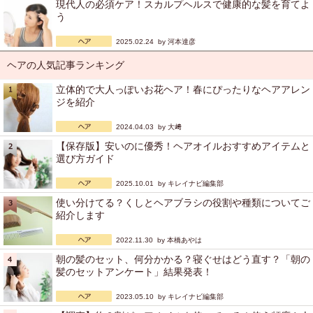
現代人の必須ケア！スカルプヘルスで健康的な髪を育てよ
う
2025.02.24 by
河本達彦
ヘアの人気記事ランキング
立体的で大人っぽいお花ヘア！春にぴったりなヘアアレン
ジを紹介
2024.04.03 by
大﨑
【保存版】安いのに優秀！ヘアオイルおすすめアイテムと
選び方ガイド
2025.10.01 by
キレイナビ編集部
使い分けてる？くしとヘアブラシの役割や種類についてご
紹介します
2022.11.30 by
本橋あやは
朝の髪のセット、何分かかる？寝ぐせはどう直す？「朝の
髪のセットアンケート」結果発表！
2023.05.10 by
キレイナビ編集部