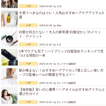
2026.03.09 by
さき
今買うべきなのはコレ！人気おすすめヘアケアアイテム3
選
2026.02.09 by
Ririe
白髪が目立たない！大人の新常識“白髪ぼかし”のメリッ
ト・デメリット
2025.11.26 by
さき
1本でケアも完了！ハイブリッド白髪染めランキングで見
つける理想の一本
2025.10.29 by
キレイナビ編集部
髪が痛まない！おすすめヘアアイロン7選と正しい使い方
～プロ監修レベルの艶髪を守るコツ～
2025.10.10 by
キレイナビ編集部
【保存版】安いのに優秀！ヘアオイルおすすめアイテムと
選び方ガイド
2025.10.01 by
キレイナビ編集部