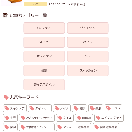
2022.05.27 by
本橋あやは
スキンケア
ダイエット
メイク
健康
美肌
コスメ
美容
みんなのアンケート
ネイル
pickup
エイジングケア
保湿
女性向けアンケート
アンケート結果発表
調査結果発表