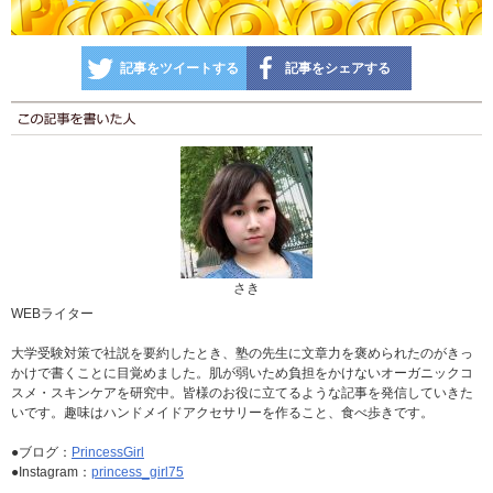
記事をツイートする
記事をシェアする
さき
WEBライター
大学受験対策で社説を要約したとき、塾の先生に文章力を褒められたのがきっ
かけで書くことに目覚めました。肌が弱いため負担をかけないオーガニックコ
スメ・スキンケアを研究中。皆様のお役に立てるような記事を発信していきた
いです。趣味はハンドメイドアクセサリーを作ること、食べ歩きです。
●ブログ：
PrincessGirl
●Instagram：
princess_girl75