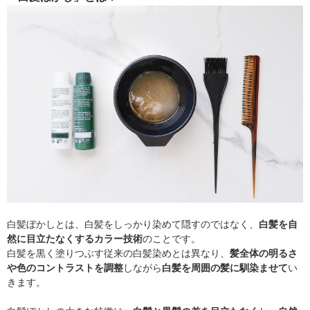
白髪ぼかしとは、白髪をしっかり染めて隠すのではなく、
白髪を自
然に目立たなくするカラー技術
のことです。
白髪を黒く塗りつぶす従来の白髪染めとは異なり、
髪全体の明るさ
や色のコントラストを調整
しながら
白髪を周囲の髪に馴染ませて
い
きます。