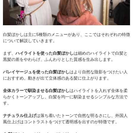
白髪ぼかしは主に5種類のメニューがあり、ここではそれぞれの特徴
について解説していきます。
まず、
ハイライトを使った白髪ぼかし
は細めのハイライトで白髪と
黒髪の差をやわらげ、ふんわりとした質感を生み出します。
バレイヤージュを使った白髪ぼかし
はより自然な陰影をつけたい人
におすすめ。動きが出て立体感のある髪に仕上がります。
全体カラーで馴染ませる白髪ぼかし
はハイライトを入れず全体を柔
らかくトーンアップし、白髪を均一に馴染ませるシンプルな方法で
す。
ナチュラル仕上げ
は落ち着いたトーンで自然な明るさにし、外国人
風仕上げはコントラストをつけて透明感を出すのが特徴です。