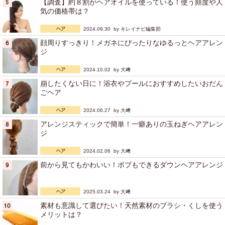
【調査】約８割がヘアオイルを使っている！使う頻度や人
気の価格帯は？
2024.09.30 by
キレイナビ編集部
顔周りすっきり！メガネにぴったりなゆるっとヘアアレン
ジ
2024.10.02 by
大﨑
崩したくない日に！浴衣やプールにおすすめしたいおだん
ごヘア
2024.06.27 by
大﨑
アレンジスティックで簡単！一癖ありの玉ねぎヘアアレン
ジ
2024.02.06 by
大﨑
前から見てもかわいい！ボブもできるダウンヘアアレンジ
2025.03.24 by
大﨑
素材も意識して選びたい！天然素材のブラシ・くしを使う
メリットは？