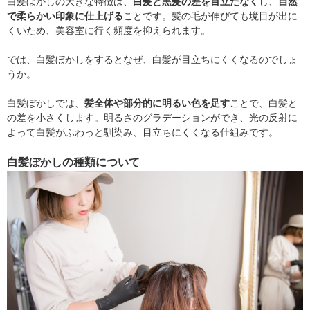
白髪ぼかしの大きな特徴は、
白髪と黒髪の差を目立たなく
し、
自然
で柔らかい印象に仕上げる
ことです。髪の毛が伸びても境目が出に
くいため、美容室に行く頻度を抑えられます。
では、白髪ぼかしをするとなぜ、白髪が目立ちにくくなるのでしょ
うか。
白髪ぼかしでは、
髪全体や部分的に明るい色を足す
ことで、白髪と
の差を小さくします。明るさのグラデーションができ、光の反射に
よって白髪がふわっと馴染み、目立ちにくくなる仕組みです。
白髪ぼかしの種類について