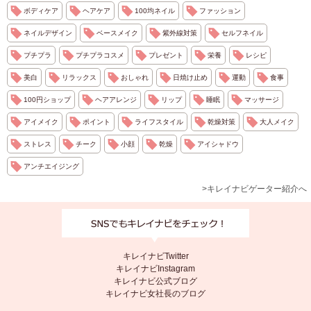
ボディケア
ヘアケア
100均ネイル
ファッション
ネイルデザイン
ベースメイク
紫外線対策
セルフネイル
プチプラ
プチプラコスメ
プレゼント
栄養
レシピ
美白
リラックス
おしゃれ
日焼け止め
運動
食事
100円ショップ
ヘアアレンジ
リップ
睡眠
マッサージ
アイメイク
ポイント
ライフスタイル
乾燥対策
大人メイク
ストレス
チーク
小顔
乾燥
アイシャドウ
アンチエイジング
>キレイナビゲーター紹介へ
キレイナビTwitter
キレイナビInstagram
キレイナビ公式ブログ
キレイナビ女社長のブログ