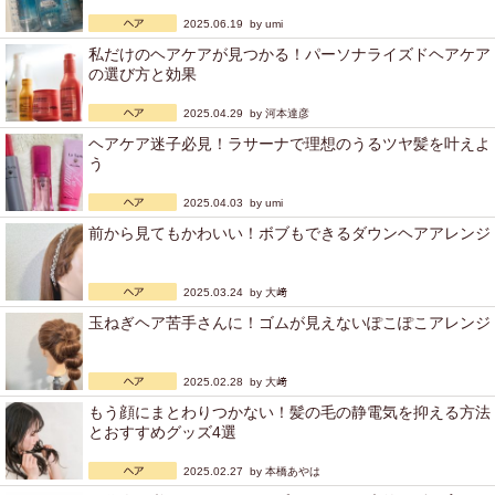
2025.06.19 by
umi
私だけのヘアケアが見つかる！パーソナライズドヘアケア
の選び方と効果
2025.04.29 by
河本達彦
ヘアケア迷子必見！ラサーナで理想のうるツヤ髪を叶えよ
う
2025.04.03 by
umi
前から見てもかわいい！ボブもできるダウンヘアアレンジ
2025.03.24 by
大﨑
玉ねぎヘア苦手さんに！ゴムが見えないぽこぽこアレンジ
2025.02.28 by
大﨑
もう顔にまとわりつかない！髪の毛の静電気を抑える方法
とおすすめグッズ4選
2025.02.27 by
本橋あやは