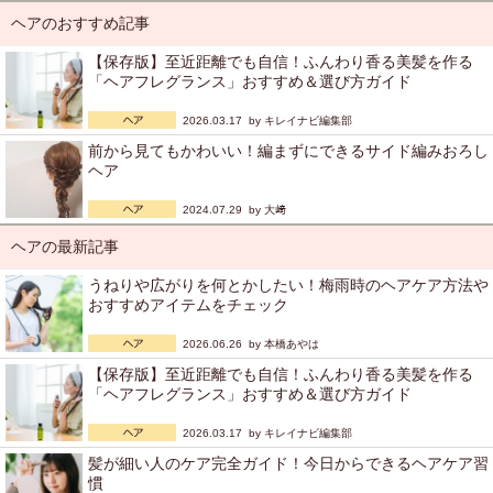
ヘアのおすすめ記事
【保存版】至近距離でも自信！ふんわり香る美髪を作る
「ヘアフレグランス」おすすめ＆選び方ガイド
2026.03.17 by
キレイナビ編集部
前から見てもかわいい！編まずにできるサイド編みおろし
ヘア
2024.07.29 by
大﨑
ヘアの最新記事
うねりや広がりを何とかしたい！梅雨時のヘアケア方法や
おすすめアイテムをチェック
2026.06.26 by
本橋あやは
【保存版】至近距離でも自信！ふんわり香る美髪を作る
「ヘアフレグランス」おすすめ＆選び方ガイド
2026.03.17 by
キレイナビ編集部
髪が細い人のケア完全ガイド！今日からできるヘアケア習
慣