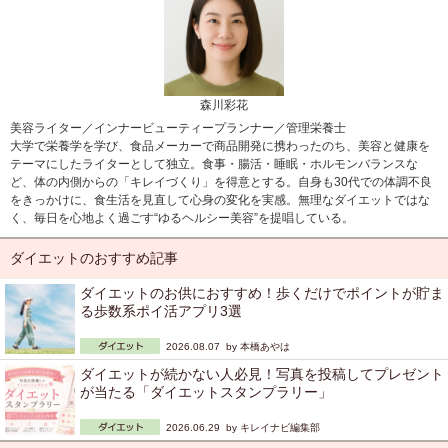
森川彩花
美容ライター／インナービューティープランナー／管理栄養士
大学で栄養学を学び、食品メーカーで商品開発に携わったのち、美容と健康を
テーマにしたライターとして独立。食事・腸活・睡眠・ホルモンバランスな
ど、体の内側からの「キレイづくり」を得意とする。自身も30代での体調不良
をきっかけに、食生活を見直して心身の変化を実感。無理なダイエットではな
く、毎日を心地よく過ごす“ゆるヘルシー美容”を提唱している。
ダイエットのおすすめ記事
ダイエットのお供におすすめ！歩くだけでポイントが貯ま
る歩数系ポイ活アプリ3選
2026.08.07 by
本橋あやは
ダイエットが続かない人必見！写真を投稿してプレゼント
が当たる「ダイエットスタンプラリー」
2026.06.29 by
キレイナビ編集部