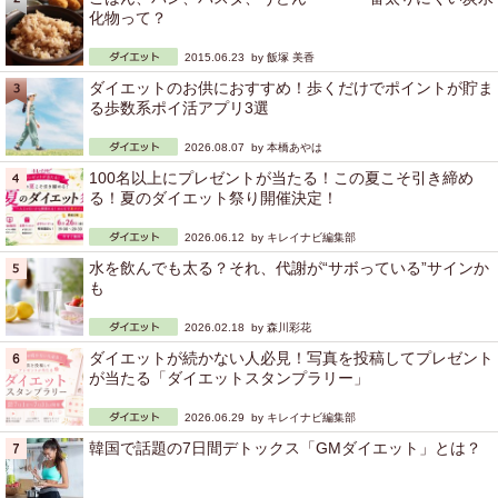
化物って？
2015.06.23 by
飯塚 美香
ダイエットのお供におすすめ！歩くだけでポイントが貯ま
る歩数系ポイ活アプリ3選
2026.08.07 by
本橋あやは
100名以上にプレゼントが当たる！この夏こそ引き締め
る！夏のダイエット祭り開催決定！
2026.06.12 by
キレイナビ編集部
水を飲んでも太る？それ、代謝が“サボっている”サインか
も
2026.02.18 by
森川彩花
ダイエットが続かない人必見！写真を投稿してプレゼント
が当たる「ダイエットスタンプラリー」
2026.06.29 by
キレイナビ編集部
韓国で話題の7日間デトックス「GMダイエット」とは？