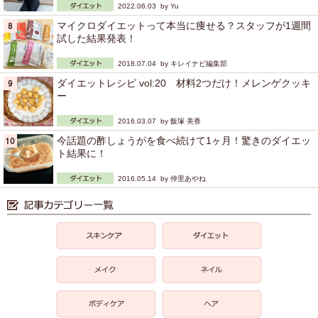
2022.06.03 by
Yu
マイクロダイエットって本当に痩せる？スタッフが1週間
試した結果発表！
2018.07.04 by
キレイナビ編集部
ダイエットレシピ vol:20 材料2つだけ！メレンゲクッキ
ー
2016.03.07 by
飯塚 美香
今話題の酢しょうがを食べ続けて1ヶ月！驚きのダイエッ
ト結果に！
2016.05.14 by
仲里あやね