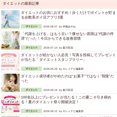
ダイエットの最新記事
ダイエットのお供におすすめ！歩くだけでポイントが貯ま
る歩数系ポイ活アプリ3選
2026.08.07 by
本橋あやは
「代謝を上げる」はもう古い？痩せない原因は“代謝の停
滞”だった！今日からできる改善習慣
2026.07.14 by
森川彩花
ダイエットが続かない人必見！写真を投稿してプレゼント
が当たる「ダイエットスタンプラリー」
2026.06.29 by
キレイナビ編集部
ダイエット成功者がやめたのは“お菓子”ではなく“我慢”だ
った
2026.06.16 by
森川彩花
100名以上にプレゼントが当たる！この夏こそ引き締め
る！夏のダイエット祭り開催決定！
2026.06.12 by
キレイナビ編集部