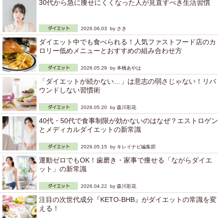
30代から急に痩せにくくなった人が見直すべき生活習慣
2026.06.03 by
さき
ダイエット中でも食べられる！人気ファストフード店のカ
ロリー低めメニューとおすすめの組み合わせ方
2026.05.29 by
本橋あやは
「ダイエットが続かない…」は意志の弱さじゃない！リバ
ウンドしない習慣術
2026.05.20 by
森川彩花
40代・50代で食事制限が効かないのはなぜ？エストロゲン
とメディカルダイエットの新常識
2026.05.15 by
キレイナビ編集部
運動ゼロでもOK！歯磨き・家事で痩せる「ながらダイエ
ット」の新常識
2026.04.22 by
森川彩花
注目の次世代成分『KETO-BHB』がダイエットの常識を変
える！