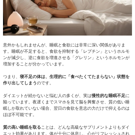
意外かもしれませんが、睡眠と食欲には非常に深い関係がありま
す。睡眠が不足すると、食欲を抑制する「レプチン」というホルモ
ンが減少し、逆に食欲を増進させる「グレリン」というホルモンが
増加することが分かっています。
つまり、
寝不足の体は、生理的に「食べたくてたまらない」状態を
作り出してしまう
のです。
ダイエットが続かないと悩む人の多くが、実は
慢性的な睡眠不足
に
陥っています。夜遅くまでスマホを見て脳を興奮させ、質の低い睡
眠しか取れていない場合、翌日の食欲を意志の力だけで抑えるのは
ほぼ不可能です。
質の高い睡眠を取る
ことは、どんな高級なサプリメントよりもダイ
エット効果があります。体が十分に休息し、心がリフレッシュされ