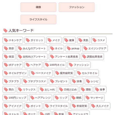
スキンケア
ダイエット
メイク
健康
美肌
コスメ
美容
みんなのアンケート
ネイル
pickup
エイジングケア
保湿
女性向けアンケート
アンケート結果発表
調査結果発表
ボディケア
ヘアケア
100均ネイル
ファッション
ネイルデザイン
ベースメイク
紫外線対策
セルフネイル
プチプラ
プチプラコスメ
プレゼント
栄養
レシピ
美白
リラックス
おしゃれ
日焼け止め
運動
食事
100円ショップ
ヘアアレンジ
リップ
睡眠
マッサージ
アイメイク
ポイント
ライフスタイル
乾燥対策
大人メイク
ストレス
チーク
小顔
乾燥
アイシャドウ