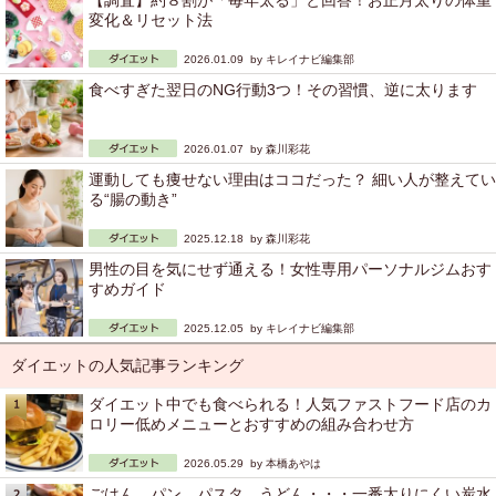
【調査】約８割が「毎年太る」と回答！お正月太りの体重
変化＆リセット法
2026.01.09 by
キレイナビ編集部
食べすぎた翌日のNG行動3つ！その習慣、逆に太ります
2026.01.07 by
森川彩花
運動しても痩せない理由はココだった？ 細い人が整えてい
る“腸の動き”
2025.12.18 by
森川彩花
男性の目を気にせず通える！女性専用パーソナルジムおす
すめガイド
2025.12.05 by
キレイナビ編集部
ダイエットの人気記事ランキング
ダイエット中でも食べられる！人気ファストフード店のカ
ロリー低めメニューとおすすめの組み合わせ方
2026.05.29 by
本橋あやは
ごはん、パン、パスタ、うどん・・・一番太りにくい炭水