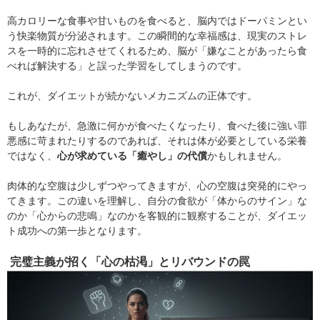
高カロリーな食事や甘いものを食べると、脳内ではドーパミンとい
う快楽物質が分泌されます。この瞬間的な幸福感は、現実のストレ
スを一時的に忘れさせてくれるため、脳が「嫌なことがあったら食
べれば解決する」と誤った学習をしてしまうのです。
これが、ダイエットが続かないメカニズムの正体です。
もしあなたが、急激に何かが食べたくなったり、食べた後に強い罪
悪感に苛まれたりするのであれば、それは体が必要としている栄養
ではなく、
心が求めている「癒やし」の代償
かもしれません。
肉体的な空腹は少しずつやってきますが、心の空腹は突発的にやっ
てきます。この違いを理解し、自分の食欲が「体からのサイン」な
のか「心からの悲鳴」なのかを客観的に観察することが、ダイエッ
ト成功への第一歩となります。
完璧主義が招く「心の枯渇」とリバウンドの罠