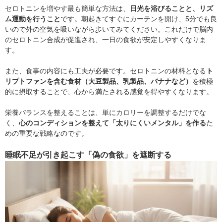
セロトニンを増やす最も簡単な方法は、
日光を浴びることと、リズ
ム運動を行うこと
です。朝起きてすぐにカーテンを開け、5分でも良
いので外の空気を吸いながら歩いてみてください。これだけで脳内
のセロトニン合成が促進され、一日の食欲が安定しやすくなりま
す。
また、食事の内容にも工夫が必要です。セロトニンの材料となる
ト
リプトファンを含む食材（大豆製品、乳製品、バナナなど）
を積極
的に摂取することで、心から満たされる感覚を得やすくなります。
栄養バランスを整えることは、単にカロリーを調整するだけでな
く、
心のコンディションを整えて「太りにくいメンタル」を作る
た
めの重要な戦略なのです。
睡眠不足が引き起こす「偽の食欲」を遮断する