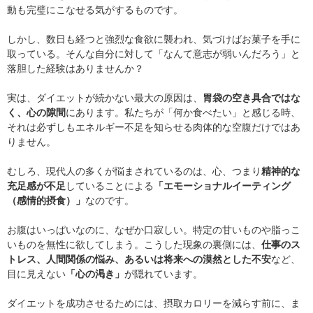
動も完璧にこなせる気がするものです。
しかし、数日も経つと強烈な食欲に襲われ、気づけばお菓子を手に
取っている。そんな自分に対して「なんて意志が弱いんだろう」と
落胆した経験はありませんか？
実は、ダイエットが続かない最大の原因は、
胃袋の空き具合ではな
く、心の隙間
にあります。私たちが「何か食べたい」と感じる時、
それは必ずしもエネルギー不足を知らせる肉体的な空腹だけではあ
りません。
むしろ、現代人の多くが悩まされているのは、心、つまり
精神的な
充足感が不足
していることによる
「エモーショナルイーティング
（感情的摂食）」
なのです。
お腹はいっぱいなのに、なぜか口寂しい。特定の甘いものや脂っこ
いものを無性に欲してしまう。こうした現象の裏側には、
仕事のス
トレス、人間関係の悩み、あるいは将来への漠然とした不安
など、
目に見えない
「心の渇き」
が隠れています。
ダイエットを成功させるためには、摂取カロリーを減らす前に、ま