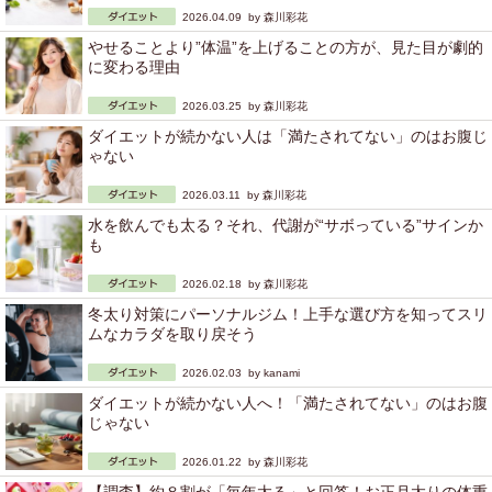
2026.04.09 by
森川彩花
やせることより”体温”を上げることの方が、見た目が劇的
に変わる理由
2026.03.25 by
森川彩花
ダイエットが続かない人は「満たされてない」のはお腹じ
ゃない
2026.03.11 by
森川彩花
水を飲んでも太る？それ、代謝が“サボっている”サインか
も
2026.02.18 by
森川彩花
冬太り対策にパーソナルジム！上手な選び方を知ってスリ
ムなカラダを取り戻そう
2026.02.03 by
kanami
ダイエットが続かない人へ！「満たされてない」のはお腹
じゃない
2026.01.22 by
森川彩花