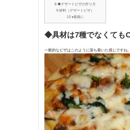
8 ◆デザートピザの作り方
9 材料（デザートピザ）
10 ♦最後に
◆具材は7種でなくても
一般的なピザはこのように落ち着いた感じですね