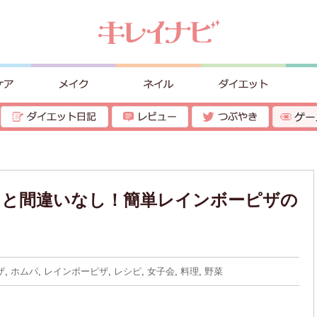
こと間違いなし！簡単レインボーピザの
ザ
,
ホムパ
,
レインボーピザ
,
レシピ
,
女子会
,
料理
,
野菜