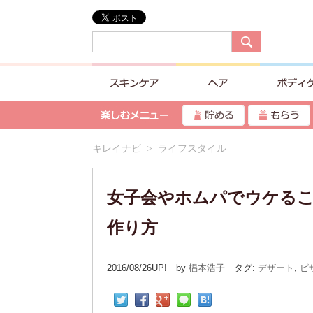
キレイナビ
> ライフスタイル
女子会やホムパでウケる
作り方
2016/08/26UP! by
椙本浩子
タグ:
デザート
,
ピ