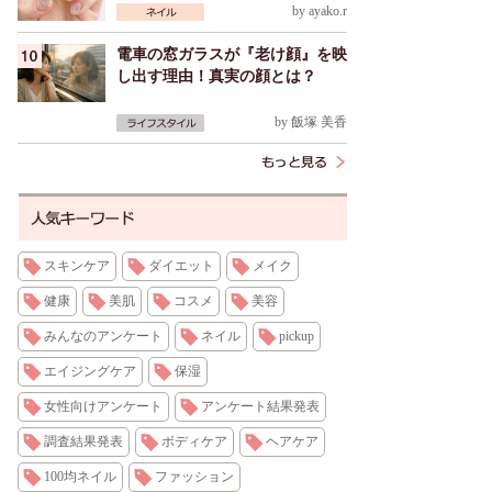
by
ayako.r
電車の窓ガラスが『老け顔』を映
し出す理由！真実の顔とは？
by
飯塚 美香
スキンケア
ダイエット
メイク
健康
美肌
コスメ
美容
みんなのアンケート
ネイル
pickup
エイジングケア
保湿
女性向けアンケート
アンケート結果発表
調査結果発表
ボディケア
ヘアケア
100均ネイル
ファッション