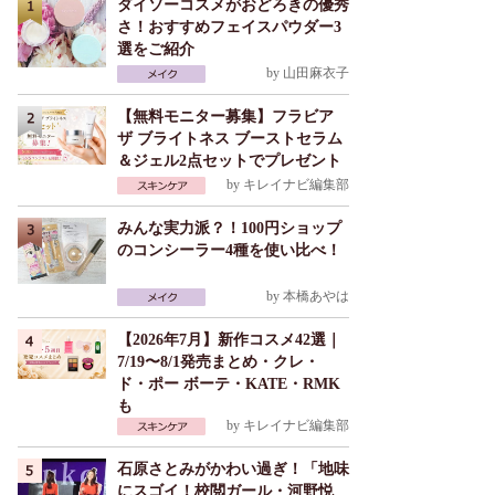
ダイソーコスメがおどろきの優秀
さ！おすすめフェイスパウダー3
選をご紹介
by
山田麻衣子
【無料モニター募集】フラビア
ザ ブライトネス ブーストセラム
＆ジェル2点セットでプレゼント
by
キレイナビ編集部
みんな実力派？！100円ショップ
のコンシーラー4種を使い比べ！
by
本橋あやは
【2026年7月】新作コスメ42選｜
7/19〜8/1発売まとめ・クレ・
ド・ポー ボーテ・KATE・RMK
も
by
キレイナビ編集部
石原さとみがかわい過ぎ！「地味
にスゴイ！校閲ガール・河野悦