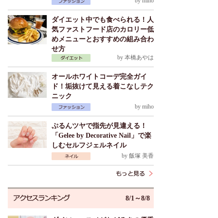
by
miho
ダイエット中でも食べられる！人
気ファストフード店のカロリー低
めメニューとおすすめの組み合わ
せ方
by
本橋あやは
オールホワイトコーデ完全ガイ
ド！垢抜けて見える着こなしテク
ニック
by
miho
ぷるんツヤで指先が見違える！
「Gelee by Decorative Nail」で楽
しむセルフジェルネイル
by
飯塚 美香
8/1～8/8