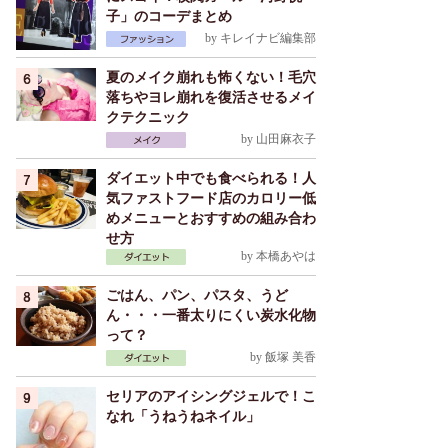
子」のコーデまとめ
by
キレイナビ編集部
夏のメイク崩れも怖くない！毛穴
落ちやヨレ崩れを復活させるメイ
クテクニック
by
山田麻衣子
ダイエット中でも食べられる！人
気ファストフード店のカロリー低
めメニューとおすすめの組み合わ
せ方
by
本橋あやは
ごはん、パン、パスタ、うど
ん・・・一番太りにくい炭水化物
って？
by
飯塚 美香
セリアのアイシングジェルで！こ
なれ「うねうねネイル」