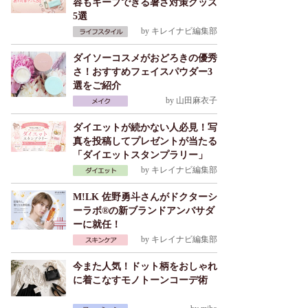
容もキープできる暑さ対策グッズ
5選
by
キレイナビ編集部
ダイソーコスメがおどろきの優秀
さ！おすすめフェイスパウダー3
選をご紹介
by
山田麻衣子
ダイエットが続かない人必見！写
真を投稿してプレゼントが当たる
「ダイエットスタンプラリー」
by
キレイナビ編集部
M!LK 佐野勇斗さんがドクターシ
ーラボ®の新ブランドアンバサダ
ーに就任！
by
キレイナビ編集部
今また人気！ドット柄をおしゃれ
に着こなすモノトーンコーデ術