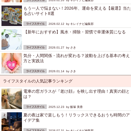
2026.02.26 by
キレイナビ編集部
もう一人で悩まない！2026年、運命を変える【厳選】当た
る占いサイト8選
2026.02.12 by
キレイナビ編集部
【新年におすすめ】風水・掃除・習慣で幸運体質になる
2026.01.27 by
さき
気分・人間関係・流れが変わる？波動を上げる基本の考え
方と実践法
2026.01.14 by
さき
ライフスタイルの人気記事ランキング
電車の窓ガラスが『老け顔』を映し出す理由！真実の顔と
は？
2025.12.23 by
飯塚 美香
夏の夜は家で楽しもう！リラックスできるおうち時間のア
イデア集
2026.07.31 by
キレイナビ編集部