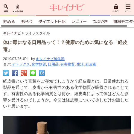
キレイナビ
> ライフスタイル
体に毒になる日用品って！？健康のために気になる「経皮
毒」
2019/07/25UP! by
キレイナビ編集部
タグ:
デトックス
,
化学物質
,
日用品
,
有害物質
,
生活
,
経皮毒
経皮毒という言葉をご存知でしょうか？経皮毒とは、日常使われる
製品を通じて、皮膚から有害性のある化学物質が吸収されることで
す。有害性のある化学物質とは何か、経皮毒によって体はどんな影
響を受けるのでしょうか。今回は経皮毒について少しだけお話した
いと思います。