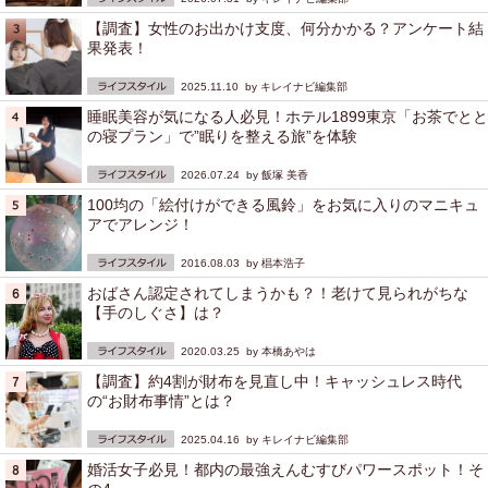
【調査】女性のお出かけ支度、何分かかる？アンケート結
果発表！
2025.11.10 by
キレイナビ編集部
睡眠美容が気になる人必見！ホテル1899東京「お茶でとと
の寝プラン」で”眠りを整える旅”を体験
2026.07.24 by
飯塚 美香
100均の「絵付けができる風鈴」をお気に入りのマニキュ
アでアレンジ！
2016.08.03 by
椙本浩子
おばさん認定されてしまうかも？！老けて見られがちな
【手のしぐさ】は？
2020.03.25 by
本橋あやは
【調査】約4割が財布を見直し中！キャッシュレス時代
の“お財布事情”とは？
2025.04.16 by
キレイナビ編集部
婚活女子必見！都内の最強えんむすびパワースポット！そ