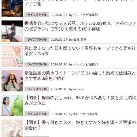
イデア集
2026.07.31 by
キレイナビ編集部
睡眠美容が気になる人必見！ホテル1899東京「お茶でとと
の寝プラン」で”眠りを整える旅”を体験
2026.07.24 by
飯塚 美香
急に暑くなった日も慌てない！美容もキープできる暑さ対
策グッズ5選
2026.07.10 by
キレイナビ編集部
最近話題の紫ホワイトニングで白い歯に！効果の仕組みと
おすすめ3品をご紹介
2026.06.18 by
kanami
【調査】梅雨のおしゃれ、85％が悩みあり！髪と足元の悩
みが上位に
2026.06.11 by
キレイナビ編集部
【調査】香り付きコスメ、好きですか？好き派・苦手派の
割合は？