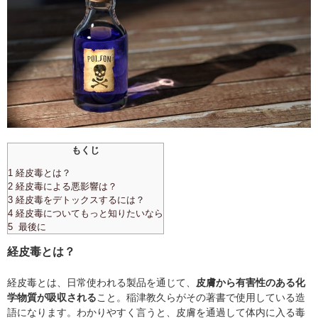
もくじ
1 経皮毒とは？
2 経皮毒による悪影響は？
3 経皮毒をデトックスするには？
4 経皮毒についてもっと知りたいなら
5 最後に
経皮毒とは？
経皮毒とは、日常使われる製品を通じて、
皮膚から有害性のある化
学物質が吸収される
こと。稲津教久らがその著書で使用している造
語になります。わかりやすく言うと、皮膚を通過して体内に入る毒