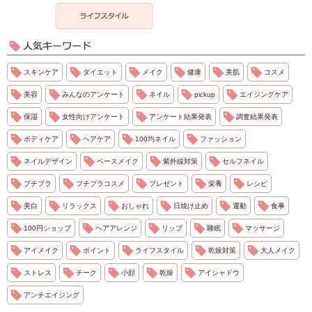
スキンケア
ダイエット
メイク
健康
美肌
コスメ
美容
みんなのアンケート
ネイル
pickup
エイジングケア
保湿
女性向けアンケート
アンケート結果発表
調査結果発表
ボディケア
ヘアケア
100均ネイル
ファッション
ネイルデザイン
ベースメイク
紫外線対策
セルフネイル
プチプラ
プチプラコスメ
プレゼント
栄養
レシピ
美白
リラックス
おしゃれ
日焼け止め
運動
食事
100円ショップ
ヘアアレンジ
リップ
睡眠
マッサージ
アイメイク
ポイント
ライフスタイル
乾燥対策
大人メイク
ストレス
チーク
小顔
乾燥
アイシャドウ
アンチエイジング