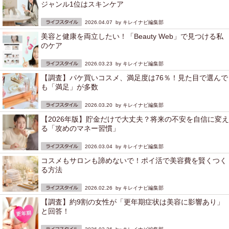
ジャンル1位はスキンケア
2026.04.07 by
キレイナビ編集部
美容と健康を両立したい！「Beauty Web」で見つける私
のケア
2026.03.23 by
キレイナビ編集部
【調査】パケ買いコスメ、満足度は76％！見た目で選んで
も「満足」が多数
2026.03.20 by
キレイナビ編集部
【2026年版】貯金だけで大丈夫？将来の不安を自信に変え
る「攻めのマネー習慣」
2026.03.04 by
キレイナビ編集部
コスメもサロンも諦めないで！ポイ活で美容費を賢くつく
る方法
2026.02.26 by
キレイナビ編集部
【調査】約9割の女性が「更年期症状は美容に影響あり」
と回答！