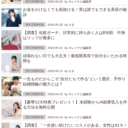
2026.06.02 by
キレイナビ編集部
お金をかけなくても垢抜ける！実は誰でもできる美容の秘
訣
2026.05.25 by
さき
【調査】化粧ポーチ、日常的に持ち歩く人は約5割 中身
はリップが最多に
2026.05.21 by
キレイナビ編集部
頑張れない日でも大丈夫！最低限美容で自分をいたわる時
間を
2026.05.12 by
さき
一生ものだからこそ“自分たちで作る”という選択。手作り
結婚指輪の魅力とは？
2026.04.25 by
キレイナビ編集部
【豪華12大特典プレゼント！】未経験からAI副業収入を作
る方法を無料公開
2026.04.14 by
キレイナビ編集部
【調査】「一生使い続けたいコスメがある」女性は41％！