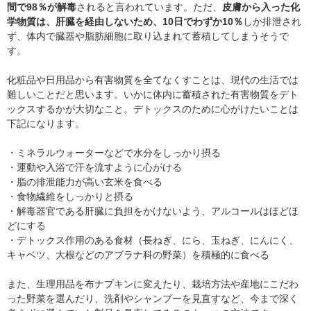
間で98％が解毒
されると言われています。ただ、
皮膚から入った化
学物質は、肝臓を経由しないため、10日でわずか10％
しか排泄され
ず、体内で臓器や脂肪細胞に取り込まれて蓄積してしまうそうで
す。
化粧品や日用品から有害物質を全てなくすことは、現代の生活では
難しいことだと思います。いかに体内に蓄積された有害物質をデト
ックスするかが大切なこと。デトックスのために心がけたいことは
下記になります。
・ミネラルウォーターなどで水分をしっかり摂る
・運動や入浴で汗を流すように心がける
・脂の排泄能力が高い玄米を食べる
・食物繊維をしっかりと摂る
・解毒器官である肝臓に負担をかけないよう、アルコールはほどほ
どにする
・デトックス作用のある食材（長ねぎ、にら、玉ねぎ、にんにく、
キャベツ、大根などのアブラナ科の野菜）を積極的に食べる
また、生理用品を布ナプキンに変えたり、栽培方法や産地にこだわ
った野菜を選んだり、洗剤やシャンプーを見直すなど、今まで深く