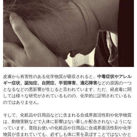
皮膚から有害性のある化学物質が吸収されると、
中毒症状やアレル
ギー症状、認知症、自閉症、学習障害、適応障害
などの原因の一つ
となるなどの悪影響が生じると言われています。ただ、経皮毒に関
しては様々な研究がされているものの、化学的に証明されているも
のではありません。
そして、化粧品や日用品などに含まれる合成界面活性剤や化学物質
は、動物実験などで人体に影響はない量しか配合されないようにな
っています。普段お使いの化粧品や日用品に合成界面活性剤や化学
物質が含まれていても、必ずしも体に害を及ぼすことではないかと