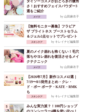
ダイソーコスメがおどろきの優秀
さ！おすすめフェイスパウダー3
選をご紹介
by
山田麻衣子
【無料モニター募集】フラビア
ザ ブライトネス ブーストセラム
＆ジェル2点セットでプレゼント
by
キレイナビ編集部
夏のメイク崩れも怖くない！毛穴
落ちやヨレ崩れを復活させるメイ
クテクニック
by
山田麻衣子
【2026年7月】新作コスメ42選｜
7/19〜8/1発売まとめ・クレ・
ド・ポー ボーテ・KATE・RMK
も
by
キレイナビ編集部
みんな実力派？！100円ショップ
のコンシーラー4種を使い比べ！