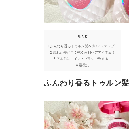
もくじ
1 ふんわり香るトゥルン髪へ導く3ステップ！
2 濡れた髪が早く乾く便利ヘアアイテム！
3 アホ毛はポイントブラシで整える！
4 最後に
ふんわり香るトゥルン髪