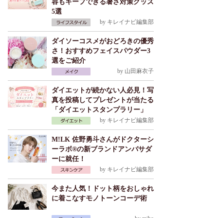
容もキープできる暑さ対策グッズ
5選
by
キレイナビ編集部
ダイソーコスメがおどろきの優秀
さ！おすすめフェイスパウダー3
選をご紹介
by
山田麻衣子
ダイエットが続かない人必見！写
真を投稿してプレゼントが当たる
「ダイエットスタンプラリー」
by
キレイナビ編集部
M!LK 佐野勇斗さんがドクターシ
ーラボ®の新ブランドアンバサダ
ーに就任！
by
キレイナビ編集部
今また人気！ドット柄をおしゃれ
に着こなすモノトーンコーデ術