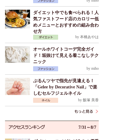
by
miho
ダイエット中でも食べられる！人
気ファストフード店のカロリー低
めメニューとおすすめの組み合わ
せ方
by
本橋あやは
オールホワイトコーデ完全ガイ
ド！垢抜けて見える着こなしテク
ニック
by
miho
ぷるんツヤで指先が見違える！
「Gelee by Decorative Nail」で楽
しむセルフジェルネイル
by
飯塚 美香
7/31～8/7