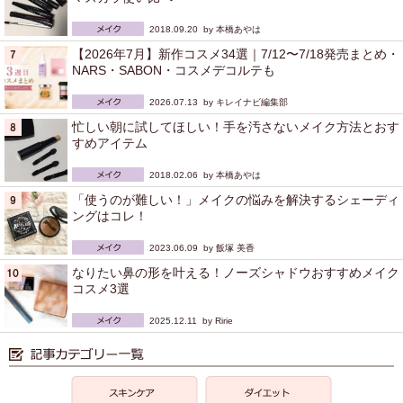
2018.09.20 by
本橋あやは
【2026年7月】新作コスメ34選｜7/12〜7/18発売まとめ・
NARS・SABON・コスメデコルテも
2026.07.13 by
キレイナビ編集部
忙しい朝に試してほしい！手を汚さないメイク方法とおす
すめアイテム
2018.02.06 by
本橋あやは
「使うのが難しい！」メイクの悩みを解決するシェーディ
ングはコレ！
2023.06.09 by
飯塚 美香
なりたい鼻の形を叶える！ノーズシャドウおすすめメイク
コスメ3選
2025.12.11 by
Ririe