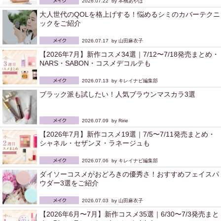
2026.07.22 by
本橋あやは
大人世代のQOLを格上げする！悩めるシミのカバーテクニ
ックをご紹介
2026.07.17 by
山田麻衣子
【2026年7月】新作コスメ34選｜7/12〜7/18発売まとめ・
NARS・SABON・コスメデコルテも
2026.07.13 by
キレイナビ編集部
ブラック派も試したい！人気ブラウンマスカラ3選
2026.07.09 by
Ririe
【2026年7月】新作コスメ19選｜7/5〜7/11発売まとめ・
シャネル・セザンヌ・ラネージュも
2026.07.06 by
キレイナビ編集部
ダイソーコスメがおどろきの優秀さ！おすすめフェイスパ
ウダー3選をご紹介
2026.07.03 by
山田麻衣子
【2026年6月〜7月】新作コスメ35選｜6/30〜7/3発売まと