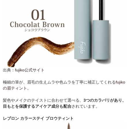
出典：
fujiko公式サイト
極細の筆が、眉毛の生えムラや色ムラを丁寧に補正してくれる
fujiko
の眉ティント
。
髪色やメイクのテイストに合わせて選べる、
3つのカラバリがあり、
目もとを保護するアイケア成分も配合
されています。
レブロン カラーステイ ブロウティント