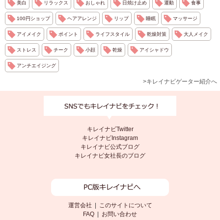
美白
リラックス
おしゃれ
日焼け止め
運動
食事
100円ショップ
ヘアアレンジ
リップ
睡眠
マッサージ
アイメイク
ポイント
ライフスタイル
乾燥対策
大人メイク
ストレス
チーク
小顔
乾燥
アイシャドウ
アンチエイジング
>キレイナビゲーター紹介へ
キレイナビTwitter
キレイナビInstagram
キレイナビ公式ブログ
キレイナビ女社長のブログ
運営会社
|
このサイトについて
FAQ
|
お問い合わせ