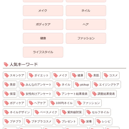
スキンケア
ダイエット
メイク
健康
美肌
コスメ
美容
みんなのアンケート
ネイル
pickup
エイジングケア
保湿
女性向けアンケート
アンケート結果発表
調査結果発表
ボディケア
ヘアケア
100均ネイル
ファッション
ネイルデザイン
ベースメイク
紫外線対策
セルフネイル
プチプラ
プチプラコスメ
プレゼント
栄養
レシピ