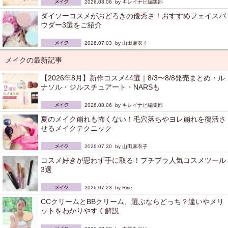
2026.08.06 by
キレイナビ編集部
ダイソーコスメがおどろきの優秀さ！おすすめフェイスパ
ウダー3選をご紹介
2026.07.03 by
山田麻衣子
メイクの最新記事
【2026年8月】新作コスメ44選｜8/3〜8/8発売まとめ・ル
ナソル・ジルスチュアート・NARSも
2026.08.06 by
キレイナビ編集部
夏のメイク崩れも怖くない！毛穴落ちやヨレ崩れを復活さ
せるメイクテクニック
2026.07.30 by
山田麻衣子
コスメ好きが思わず手に取る！プチプラ人気コスメツール
3選
2026.07.23 by
Ririe
CCクリームとBBクリーム、選ぶならどっち？違いやメリ
ットをわかりやすく解説