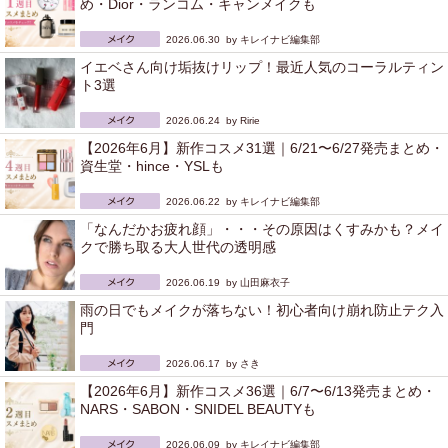
め・Dior・ランコム・キャンメイクも
2026.06.30 by
キレイナビ編集部
イエベさん向け垢抜けリップ！最近人気のコーラルティン
ト3選
2026.06.24 by
Ririe
【2026年6月】新作コスメ31選｜6/21〜6/27発売まとめ・
資生堂・hince・YSLも
2026.06.22 by
キレイナビ編集部
「なんだかお疲れ顔」・・・その原因はくすみかも？メイ
クで勝ち取る大人世代の透明感
2026.06.19 by
山田麻衣子
雨の日でもメイクが落ちない！初心者向け崩れ防止テク入
門
2026.06.17 by
さき
【2026年6月】新作コスメ36選｜6/7〜6/13発売まとめ・
NARS・SABON・SNIDEL BEAUTYも
2026.06.09 by
キレイナビ編集部