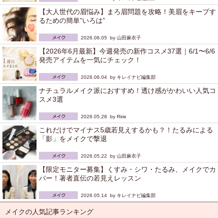
【大人世代の眉悩み】まろ眉問題を攻略！美眉をキープす
るための簡単”いろは”
2026.06.05 by
山田麻衣子
【2026年6月最新】今週発売の新作コスメ37選｜6/1〜6/6
発売アイテムを一気にチェック！
2026.06.04 by
キレイナビ編集部
ナチュラルメイク派におすすめ！透け感がかわいい人気コ
スメ3選
2026.05.28 by
Ririe
これだけでマイナス5歳若見えするかも？！たるみによる
「影」をメイクで撃退
2026.05.22 by
山田麻衣子
【限定モニター募集】くすみ・シワ・たるみ、メイクでカ
バー！著者直伝の若見えレッスン
2026.05.14 by
キレイナビ編集部
メイクの人気記事ランキング