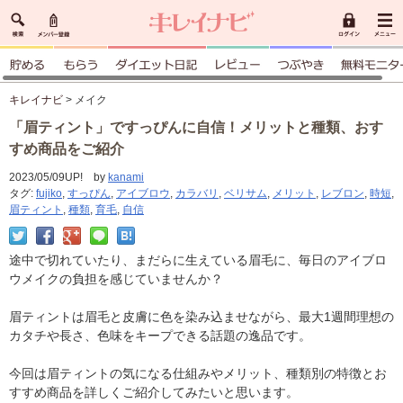
キレイナビ
> メイク
「眉ティント」ですっぴんに自信！メリットと種類、おす
すめ商品をご紹介
2023/05/09UP! by
kanami
タグ:
fujiko
,
すっぴん
,
アイブロウ
,
カラバリ
,
ベリサム
,
メリット
,
レブロン
,
時短
,
眉ティント
,
種類
,
育毛
,
自信
途中で切れていたり、まだらに生えている眉毛に、毎日のアイブロ
ウメイクの負担を感じていませんか？
眉ティントは眉毛と皮膚に色を染み込ませながら、最大1週間理想の
カタチや長さ、色味をキープできる話題の逸品です。
今回は眉ティントの気になる仕組みやメリット、種類別の特徴とお
すすめ商品を詳しくご紹介してみたいと思います。