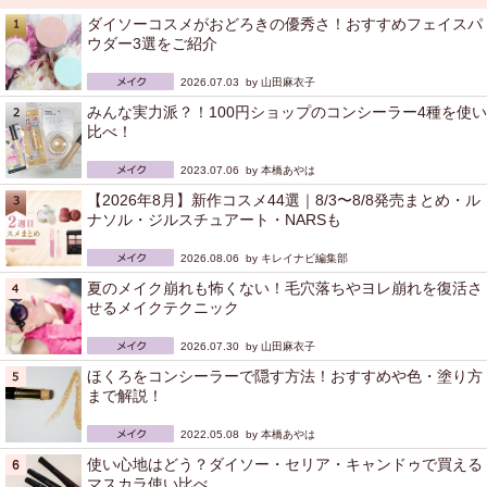
ダイソーコスメがおどろきの優秀さ！おすすめフェイスパ
ウダー3選をご紹介
2026.07.03 by
山田麻衣子
みんな実力派？！100円ショップのコンシーラー4種を使い
比べ！
2023.07.06 by
本橋あやは
【2026年8月】新作コスメ44選｜8/3〜8/8発売まとめ・ル
ナソル・ジルスチュアート・NARSも
2026.08.06 by
キレイナビ編集部
夏のメイク崩れも怖くない！毛穴落ちやヨレ崩れを復活さ
せるメイクテクニック
2026.07.30 by
山田麻衣子
ほくろをコンシーラーで隠す方法！おすすめや色・塗り方
まで解説！
2022.05.08 by
本橋あやは
使い心地はどう？ダイソー・セリア・キャンドゥで買える
マスカラ使い比べ