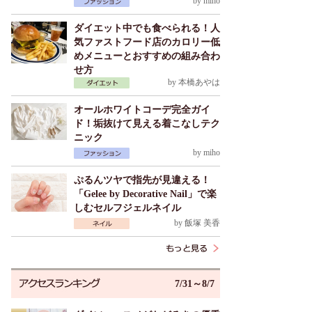
by
miho
ダイエット中でも食べられる！人
気ファストフード店のカロリー低
めメニューとおすすめの組み合わ
せ方
by
本橋あやは
オールホワイトコーデ完全ガイ
ド！垢抜けて見える着こなしテク
ニック
by
miho
ぷるんツヤで指先が見違える！
「Gelee by Decorative Nail」で楽
しむセルフジェルネイル
by
飯塚 美香
7/31～8/7