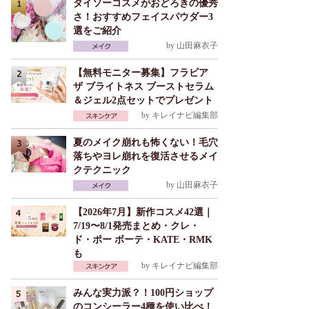
ダイソーコスメがおどろきの優秀
さ！おすすめフェイスパウダー3
選をご紹介
by
山田麻衣子
【無料モニター募集】フラビア
ザ ブライトネス ブーストセラム
＆ジェル2点セットでプレゼント
by
キレイナビ編集部
夏のメイク崩れも怖くない！毛穴
落ちやヨレ崩れを復活させるメイ
クテクニック
by
山田麻衣子
【2026年7月】新作コスメ42選｜
7/19〜8/1発売まとめ・クレ・
ド・ポー ボーテ・KATE・RMK
も
by
キレイナビ編集部
みんな実力派？！100円ショップ
のコンシーラー4種を使い比べ！