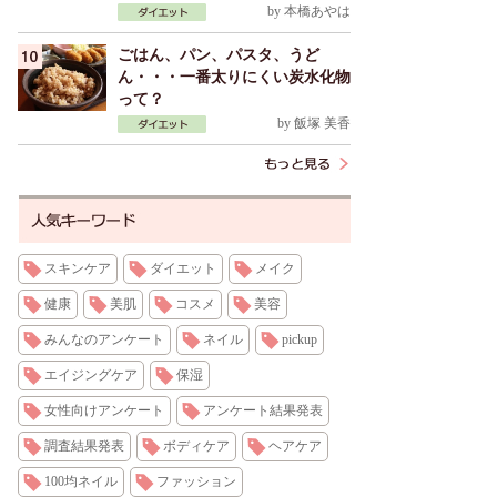
by
本橋あやは
ごはん、パン、パスタ、うど
ん・・・一番太りにくい炭水化物
って？
by
飯塚 美香
スキンケア
ダイエット
メイク
健康
美肌
コスメ
美容
みんなのアンケート
ネイル
pickup
エイジングケア
保湿
女性向けアンケート
アンケート結果発表
調査結果発表
ボディケア
ヘアケア
100均ネイル
ファッション