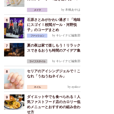
by
本橋あやは
石原さとみがかわい過ぎ！「地味
にスゴイ！校閲ガール・河野悦
子」のコーデまとめ
by
キレイナビ編集部
夏の夜は家で楽しもう！リラック
スできるおうち時間のアイデア集
by
キレイナビ編集部
セリアのアイシングジェルで！こ
なれ「うねうねネイル」
by
ayako.r
ダイエット中でも食べられる！人
気ファストフード店のカロリー低
めメニューとおすすめの組み合わ
せ方