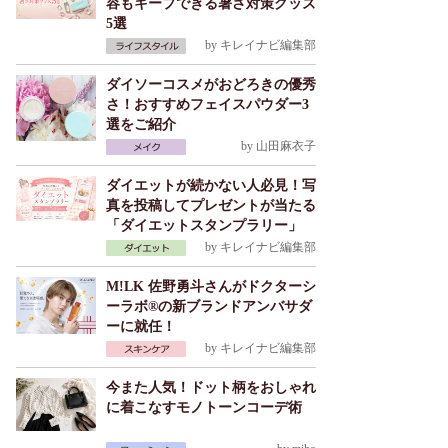
容もキープできる暑さ対策グッズ
5選
by
キレイナビ編集部
ダイソーコスメがおどろきの優秀
さ！おすすめフェイスパウダー3
選をご紹介
by
山田麻衣子
ダイエットが続かない人必見！写
真を投稿してプレゼントが当たる
「ダイエットスタンプラリー」
by
キレイナビ編集部
M!LK 佐野勇斗さんがドクターシ
ーラボ®の新ブランドアンバサダ
ーに就任！
by
キレイナビ編集部
今また人気！ドット柄をおしゃれ
に着こなすモノトーンコーデ術