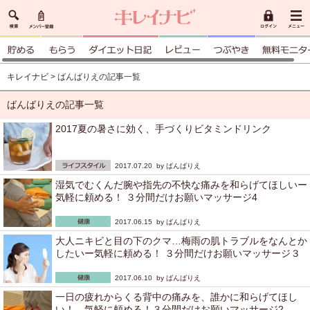
キレイナビ
> ばんばりえの記事一覧
ばんばりえの記事一覧
2017夏の暑さに効く、手づくりビタミンドリンク
2017.07.20 by
ばんばりえ
湿気でむくんだ腕や指先の不快な痛みを和らげてほしいー
気軽に頼める！ ３分間だけお願いマッサージ4
2017.06.15 by
ばんばりえ
大人ニキビと目の下のクマ…梅雨の肌トラブルをなんとか
したいー気軽に頼める！ ３分間だけお願いマッサージ３
2017.06.10 by
ばんばりえ
一日の疲れからくる背中の痛みを、誰かに和らげてほし
い！―気軽に頼める！３分間だけお願いマッサージ2