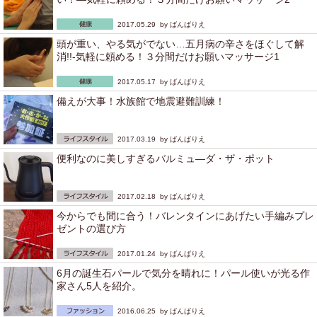
2017.05.29 by
ばんばりえ
頭が重い、やる気がでない…五月病の辛さをほぐして解
消!!-気軽に頼める！３分間だけお願いマッサージ1
2017.05.17 by
ばんばりえ
備えが大事！水族館で地震避難訓練！
2017.03.19 by
ばんばりえ
便利なのに美しすぎるバルミュ―ダ・ザ・ポット
2017.02.18 by
ばんばりえ
今からでも間に合う！バレンタインにあげたい手編みプレ
ゼントの選び方
2017.01.24 by
ばんばりえ
6月の誕生石パールで気分を晴れに！パール使いが光る作
家さん5人を紹介。
2016.06.25 by
ばんばりえ