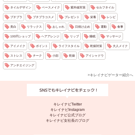
ネイルデザイン
ベースメイク
紫外線対策
セルフネイル
プチプラ
プチプラコスメ
プレゼント
栄養
レシピ
美白
リラックス
おしゃれ
日焼け止め
運動
食事
100円ショップ
ヘアアレンジ
リップ
睡眠
マッサージ
アイメイク
ポイント
ライフスタイル
乾燥対策
大人メイク
ストレス
チーク
小顔
乾燥
アイシャドウ
アンチエイジング
>キレイナビゲーター紹介へ
キレイナビTwitter
キレイナビInstagram
キレイナビ公式ブログ
キレイナビ女社長のブログ