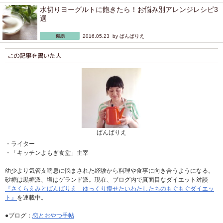
水切りヨーグルトに飽きたら！お悩み別アレンジレシピ3
選
2016.05.23 by
ばんばりえ
ばんばりえ
・ライター
・「キッチンよもぎ食堂」主宰
幼少より気管支喘息に悩まされた経験から料理や食事に向き合うようになる。
砂糖は黒糖派、塩はゲランド派。現在、ブログ内で真面目なダイエット対談
『さくらえみとばんばりえ ゆっくり痩せたいわたしたちのもぐもぐダイエッ
ト』
を連載中。
●ブログ：
恋とおやつ手帖