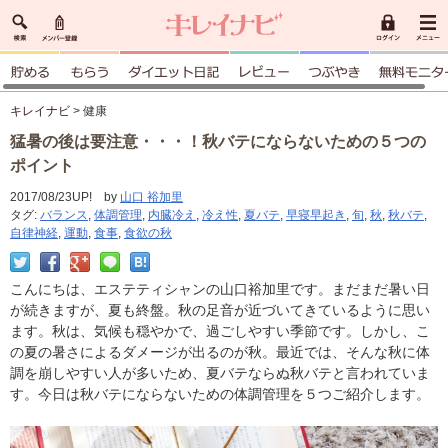
キレイナビ
> 健康
猛暑の後は要注意・・・！秋バテにならないための５つの
ポイント
2017/08/23UP! by
山口 裕加里
タグ:
バランス
,
体調管理
,
内臓冷え
,
冷え性
,
夏バテ
,
早寝早起き
,
旬
,
秋
,
秋バテ
,
自律神経
,
運動
,
食事
,
食欲の秋
こんにちは、エステティシャンの山口裕加里です。まだまだ暑い日
が続きますが、夏も終盤。秋の足音が近づいてきているように思い
ます。秋は、気候も穏やかで、過ごしやすい季節です。しかし、こ
の夏の暑さによるダメージが出るのが秋。最近では、そんな秋に体
調を崩しやすい人が多いため、夏バテならぬ秋バテと言われていま
す。今日は秋バテにならないための体調管理を５つご紹介します。