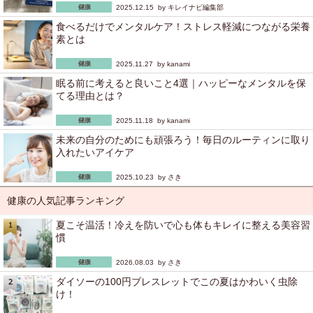
2025.12.15 by
キレイナビ編集部
食べるだけでメンタルケア！ストレス軽減につながる栄養
素とは
2025.11.27 by
kanami
眠る前に考えると良いこと4選｜ハッピーなメンタルを保
てる理由とは？
2025.11.18 by
kanami
未来の自分のためにも頑張ろう！毎日のルーティンに取り
入れたいアイケア
2025.10.23 by
さき
健康の人気記事ランキング
夏こそ温活！冷えを防いで心も体もキレイに整える美容習
慣
2026.08.03 by
さき
ダイソーの100円ブレスレットでこの夏はかわいく虫除
け！