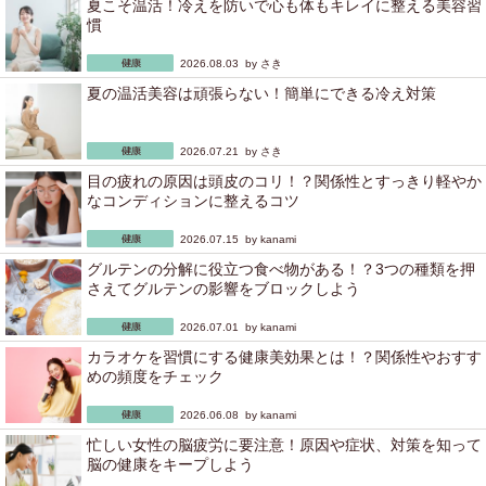
夏こそ温活！冷えを防いで心も体もキレイに整える美容習
慣
2026.08.03 by
さき
夏の温活美容は頑張らない！簡単にできる冷え対策
2026.07.21 by
さき
目の疲れの原因は頭皮のコリ！？関係性とすっきり軽やか
なコンディションに整えるコツ
2026.07.15 by
kanami
グルテンの分解に役立つ食べ物がある！？3つの種類を押
さえてグルテンの影響をブロックしよう
2026.07.01 by
kanami
カラオケを習慣にする健康美効果とは！？関係性やおすす
めの頻度をチェック
2026.06.08 by
kanami
忙しい女性の脳疲労に要注意！原因や症状、対策を知って
脳の健康をキープしよう