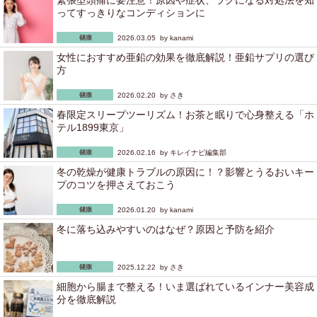
緊張型頭痛に要注意！原因や症状、ラクになる対処法を知
ってすっきりなコンディションに
2026.03.05 by
kanami
女性におすすめ亜鉛の効果を徹底解説！亜鉛サプリの選び
方
2026.02.20 by
さき
春限定スリープツーリズム！お茶と眠りで心身整える「ホ
テル1899東京」
2026.02.16 by
キレイナビ編集部
冬の乾燥が健康トラブルの原因に！？影響とうるおいキー
プのコツを押さえておこう
2026.01.20 by
kanami
冬に落ち込みやすいのはなぜ？原因と予防を紹介
2025.12.22 by
さき
細胞から腸まで整える！いま選ばれているインナー美容成
分を徹底解説