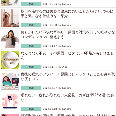
2026.05.26 by
kanami
朝日を浴びるのは美容と健康に良いことだらけ！5つの効
果と気になる仕組みをご紹介
2026.05.08 by
kanami
何とかしたい不快な耳鳴り…原因と対策を知って軽やかな
コンディションに整えよう！
2026.04.17 by
kanami
なんとなく不安…その原因、ビタミンD不足かもしれませ
ん
2026.04.01 by
さき
食後の眠気がツラい…！原因としゃっきりとした心身を取
り戻すコツ
2026.03.27 by
kanami
眠れない・疲れが取れない人必見！カギは“深部体温”にあ
り
2026.03.18 by
kanami