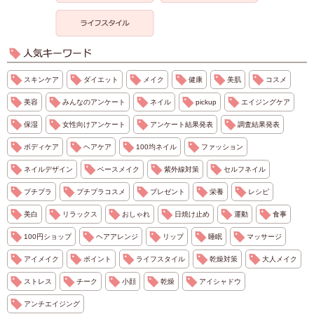
スキンケア
ダイエット
メイク
健康
美肌
コスメ
美容
みんなのアンケート
ネイル
pickup
エイジングケア
保湿
女性向けアンケート
アンケート結果発表
調査結果発表
ボディケア
ヘアケア
100均ネイル
ファッション
ネイルデザイン
ベースメイク
紫外線対策
セルフネイル
プチプラ
プチプラコスメ
プレゼント
栄養
レシピ
美白
リラックス
おしゃれ
日焼け止め
運動
食事
100円ショップ
ヘアアレンジ
リップ
睡眠
マッサージ
アイメイク
ポイント
ライフスタイル
乾燥対策
大人メイク
ストレス
チーク
小顔
乾燥
アイシャドウ
アンチエイジング