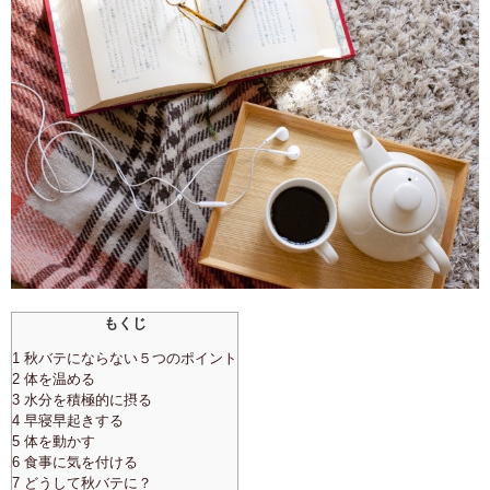
もくじ
1 秋バテにならない５つのポイント
2 体を温める
3 水分を積極的に摂る
4 早寝早起きする
5 体を動かす
6 食事に気を付ける
7 どうして秋バテに？