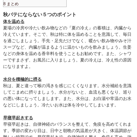
8 まとめ
秋バテにならない５つのポイント
体を温める
夏場の冷房や冷たい飲み物などの『夏の冷え』の蓄積は、内臓から
冷えています。そこで、秋は特に体を温めることを意識して、毎日
を過ごしましょう。手先・足先だけでなく、暖かい飲み物やみそ汁
スープなど、内臓が温まるように温かいものを飲みましょう。生姜
などの身体を温める香辛料を使うこともお勧めです。また、シャワ
ーですまさず、お風呂に入りましょう。夏の冷えは、冷え性の原因
になりますよ。
水分を積極的に摂る
秋は、夏と違って喉の渇きを感じにくくなります。水分補給を意識
してこまめに摂りましょう。水分がないと、血流も悪くなり、巡り
の悪い体になってしまします。また、水分は、お白湯や常温のお水
などにしましょう。冷たいお水は体を冷やしてしまいます。
早寝早起きする
早寝早起きは、自律神経のバランスを整えて、免疫を高めてくれま
す。季節の変わり目は、日中と朝晩の気温差が大きく、体温調節が
難しい時期です。早寝早起きで、自律神経を整え、免疫を高め、強