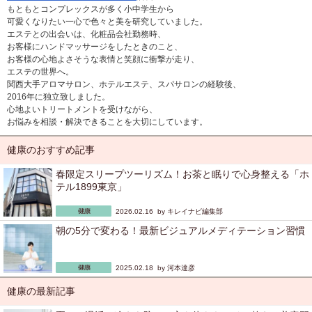
もともとコンプレックスが多く小中学生から
可愛くなりたい一心で色々と美を研究していました。
エステとの出会いは、化粧品会社勤務時、
お客様にハンドマッサージをしたときのこと、
お客様の心地よさそうな表情と笑顔に衝撃が走り、
エステの世界へ。
関西大手アロマサロン、ホテルエステ、スパサロンの経験後、
2016年に独立致しました。
心地よいトリートメントを受けながら、
お悩みを相談・解決できることを大切にしています。
健康のおすすめ記事
春限定スリープツーリズム！お茶と眠りで心身整える「ホ
テル1899東京」
2026.02.16 by
キレイナビ編集部
朝の5分で変わる！最新ビジュアルメディテーション習慣
2025.02.18 by
河本達彦
健康の最新記事