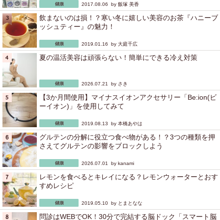
2017.08.06 by
飯塚 美香
飲まないのは損！？寒い冬に嬉しい美容のお茶『ハニーブ
ッシュティー』の魅力！
2019.01.16 by
大庭千広
夏の温活美容は頑張らない！簡単にできる冷え対策
2026.07.21 by
さき
【3か月間使用】マイナスイオンアクセサリー「Be:ion(ビ
ーイオン)」を使用してみて
2019.08.13 by
本橋あやは
グルテンの分解に役立つ食べ物がある！？3つの種類を押
さえてグルテンの影響をブロックしよう
2026.07.01 by
kanami
レモンを食べるとキレイになる？レモンウォーターとおす
すめレシピ
2019.05.10 by
とまとなな
問診はWEBでOK！30分で完結する脳ドック「スマート脳