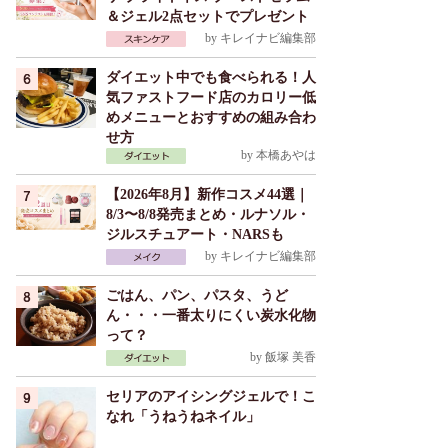
＆ジェル2点セットでプレゼント
by
キレイナビ編集部
ダイエット中でも食べられる！人
気ファストフード店のカロリー低
めメニューとおすすめの組み合わ
せ方
by
本橋あやは
【2026年8月】新作コスメ44選｜
8/3〜8/8発売まとめ・ルナソル・
ジルスチュアート・NARSも
by
キレイナビ編集部
ごはん、パン、パスタ、うど
ん・・・一番太りにくい炭水化物
って？
by
飯塚 美香
セリアのアイシングジェルで！こ
なれ「うねうねネイル」