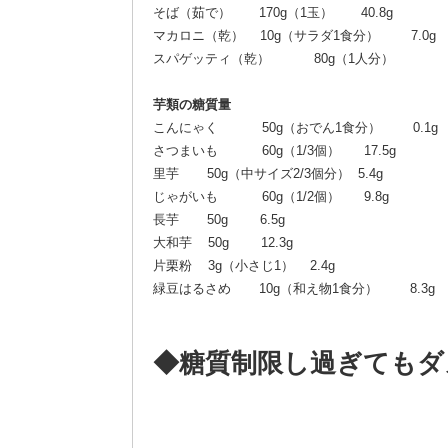
そば（茹で） 170g（1玉） 40.8g
マカロニ（乾） 10g（サラダ1食分） 7.0g
スパゲッティ（乾） 80g（1人分）
芋類の糖質量
こんにゃく 50g（おでん1食分） 0.1g
さつまいも 60g（1/3個） 17.5g
里芋 50g（中サイズ2/3個分） 5.4g
じゃがいも 60g（1/2個） 9.8g
長芋 50g 6.5g
大和芋 50g 12.3g
片栗粉 3g（小さじ1） 2.4g
緑豆はるさめ 10g（和え物1食分） 8.3g
◆糖質制限し過ぎてもダ