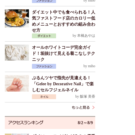
by
miho
ダイエット中でも食べられる！人
気ファストフード店のカロリー低
めメニューとおすすめの組み合わ
せ方
by
本橋あやは
オールホワイトコーデ完全ガイ
ド！垢抜けて見える着こなしテク
ニック
by
miho
ぷるんツヤで指先が見違える！
「Gelee by Decorative Nail」で楽
しむセルフジェルネイル
by
飯塚 美香
8/2～8/9