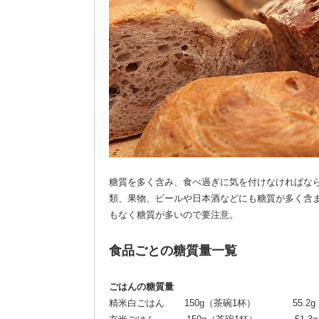
糖質を多く含み、食べ過ぎに気を付けなければな
類、果物、ビールや日本酒などにも糖質が多く含
もなく糖質が多いので要注意。
食品ごとの糖質量一覧
ごはんの糖質量
精米白ごはん 150g（茶碗1杯） 55.2g