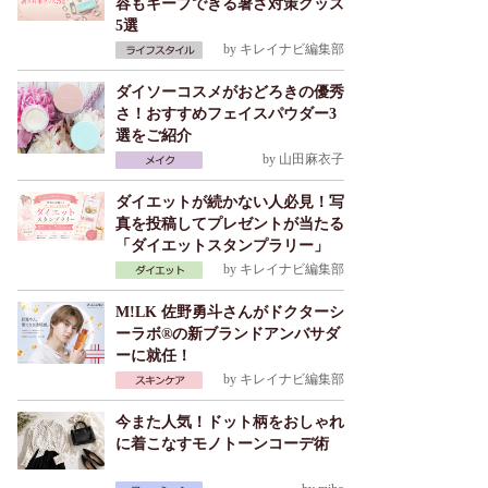
容もキープできる暑さ対策グッズ
5選
by
キレイナビ編集部
ダイソーコスメがおどろきの優秀
さ！おすすめフェイスパウダー3
選をご紹介
by
山田麻衣子
ダイエットが続かない人必見！写
真を投稿してプレゼントが当たる
「ダイエットスタンプラリー」
by
キレイナビ編集部
M!LK 佐野勇斗さんがドクターシ
ーラボ®の新ブランドアンバサダ
ーに就任！
by
キレイナビ編集部
今また人気！ドット柄をおしゃれ
に着こなすモノトーンコーデ術