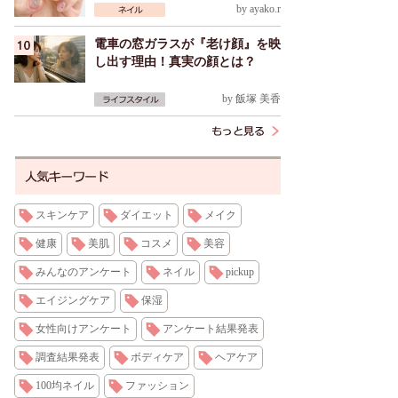
by
ayako.r
電車の窓ガラスが『老け顔』を映
し出す理由！真実の顔とは？
by
飯塚 美香
スキンケア
ダイエット
メイク
健康
美肌
コスメ
美容
みんなのアンケート
ネイル
pickup
エイジングケア
保湿
女性向けアンケート
アンケート結果発表
調査結果発表
ボディケア
ヘアケア
100均ネイル
ファッション