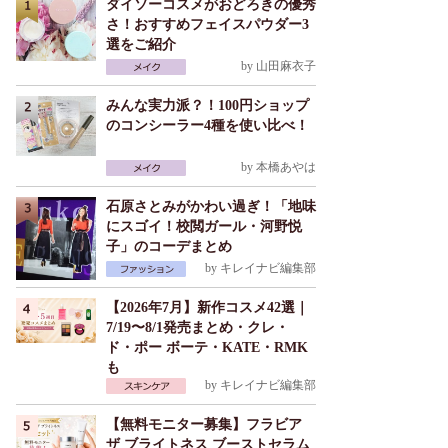
ダイソーコスメがおどろきの優秀
さ！おすすめフェイスパウダー3
選をご紹介
by
山田麻衣子
みんな実力派？！100円ショップ
のコンシーラー4種を使い比べ！
by
本橋あやは
石原さとみがかわい過ぎ！「地味
にスゴイ！校閲ガール・河野悦
子」のコーデまとめ
by
キレイナビ編集部
【2026年7月】新作コスメ42選｜
7/19〜8/1発売まとめ・クレ・
ド・ポー ボーテ・KATE・RMK
も
by
キレイナビ編集部
【無料モニター募集】フラビア
ザ ブライトネス ブーストセラム