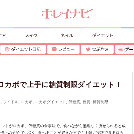
ロカボで上手に糖質制限ダイエット！
ン
,
ソイドル
,
ロカボ
,
ロカボダイエット
,
低糖質
,
糖質
,
糖質制限
エットがロカボ。低糖質の食事法で、食べながら無理なく痩せられると成
を食べながらでもOK！食べることが好きな方でも手軽に実践できるロカ