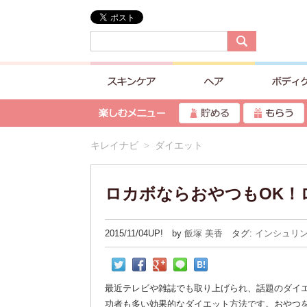
キレイナビ
> ダイエット
ロカボならおやつもOK！
2015/11/04UP! by
飯塚 美香
タグ:
インシュリ
最近テレビや雑誌でも取り上げられ、話題のダイ
功者も多い効果的なダイエット方法です。おやつ