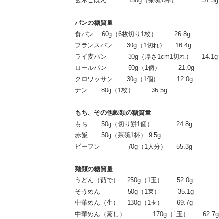
玄米ごはん 150g（茶碗1杯） 51.3g
パンの糖質量
食パン 60g（6枚切り1枚） 26.8g
フランスパン 30g（1切れ） 16.4g
ライ麦パン 30g（厚さ1cm1切れ） 14.1g
ロールパン 50g（1個） 21.0g
クロワッサン 30g（1個） 12.0g
ナン 80g（1枚） 36.5g
もち、その他穀類の糖質量
もち 50g（切り餅1個） 24.8g
赤飯 50g（茶碗1杯） 9.5g
ビーフン 70g（1人分） 55.3g
麺類の糖質量
うどん（茹で） 250g（1玉） 52.0g
そうめん 50g（1束） 35.1g
中華めん（生） 130g（1玉） 69.7g
中華めん（蒸し） 170g（1玉） 62.7g