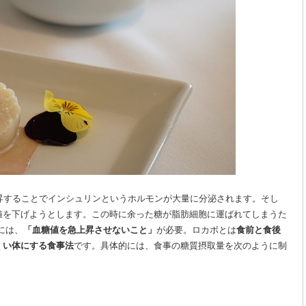
昇することでインシュリンというホルモンが大量に分泌されます。そし
値を下げようとします。この時に余った糖が脂肪細胞に運ばれてしまうた
には、
「血糖値を急上昇させないこと」
が必要。ロカボとは
食前と食後
くい体にする食事法
です。具体的には、食事の糖質摂取量を次のように制