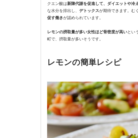
クエン酸は
新陳代謝を促進して、ダイエットや冷
な水分を排出し、
デトックス
が期待できます。む
促す働き
が認められています。
レモンの摂取量が多い女性ほど骨密度が高い
とい
町で、摂取量が多いそうです。
レモンの簡単レシピ