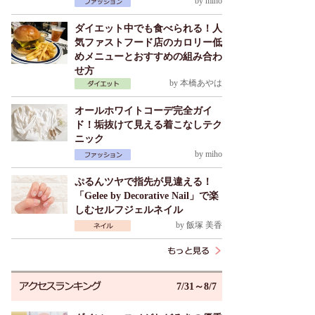
by
miho
ダイエット中でも食べられる！人
気ファストフード店のカロリー低
めメニューとおすすめの組み合わ
せ方
by
本橋あやは
オールホワイトコーデ完全ガイ
ド！垢抜けて見える着こなしテク
ニック
by
miho
ぷるんツヤで指先が見違える！
「Gelee by Decorative Nail」で楽
しむセルフジェルネイル
by
飯塚 美香
7/31～8/7