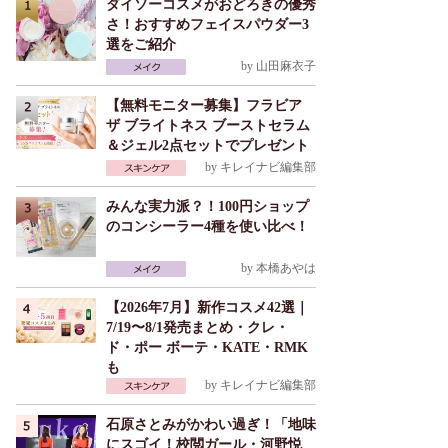
ダイソーコスメがおどろきの優秀
さ！おすすめフェイスパウダー3
選をご紹介
by
山田麻衣子
【無料モニター募集】フラビア
ザ ブライトネス ブーストセラム
＆ジェル2点セットでプレゼント
by
キレイナビ編集部
みんな実力派？！100円ショップ
のコンシーラー4種を使い比べ！
by
本橋あやは
【2026年7月】新作コスメ42選｜
7/19〜8/1発売まとめ・クレ・
ド・ポー ボーテ・KATE・RMK
も
by
キレイナビ編集部
石原さとみがかわい過ぎ！「地味
にスゴイ！校閲ガール・河野悦