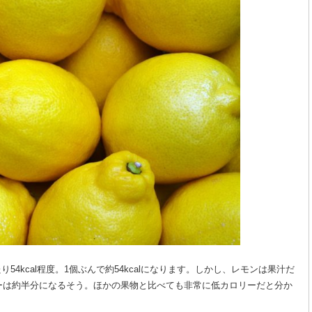
り54kcal程度。1個ぶんで約54kcalになります。しかし、レモンは果汁だ
ーは約半分になるそう。ほかの果物と比べても非常に低カロリーだと分か