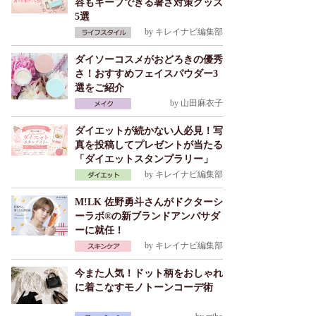
容もキープできる暑さ対策グッズ
5選
by
キレイナビ編集部
ダイソーコスメがおどろきの優秀
さ！おすすめフェイスパウダー3
選をご紹介
by
山田麻衣子
ダイエットが続かない人必見！写
真を投稿してプレゼントが当たる
「ダイエットスタンプラリー」
by
キレイナビ編集部
M!LK 佐野勇斗さんがドクターシ
ーラボ®の新ブランドアンバサダ
ーに就任！
by
キレイナビ編集部
今また人気！ドット柄をおしゃれ
に着こなすモノトーンコーデ術