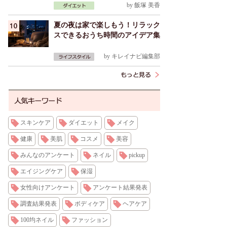
by
飯塚 美香
夏の夜は家で楽しもう！リラック
スできるおうち時間のアイデア集
by
キレイナビ編集部
スキンケア
ダイエット
メイク
健康
美肌
コスメ
美容
みんなのアンケート
ネイル
pickup
エイジングケア
保湿
女性向けアンケート
アンケート結果発表
調査結果発表
ボディケア
ヘアケア
100均ネイル
ファッション