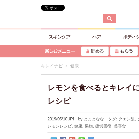
キレイナビ
> 健康
レモンを食べるとキレイ
レシピ
2019/05/10UP! by
とまとなな
タグ:
クエン酸
,
レモンレシピ
,
健康
,
果物
,
疲労回復
,
美容食