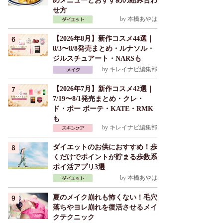
めメニューとおすすめの組み合わ
せ方
by
本橋あやは
【2026年8月】新作コスメ44選｜
8/3〜8/8発売まとめ・ルナソル・
ジルスチュアート・NARSも
by
キレイナビ編集部
【2026年7月】新作コスメ42選｜
7/19〜8/1発売まとめ・クレ・
ド・ポー ボーテ・KATE・RMK
も
by
キレイナビ編集部
ダイエットのお供におすすめ！歩
くだけでポイントが貯まる歩数系
ポイ活アプリ3選
by
本橋あやは
夏のメイク崩れも怖くない！毛穴
落ちやヨレ崩れを復活させるメイ
クテクニック