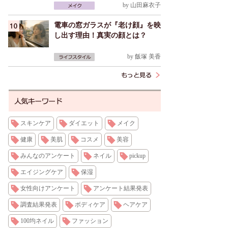
by
山田麻衣子
電車の窓ガラスが『老け顔』を映
し出す理由！真実の顔とは？
by
飯塚 美香
スキンケア
ダイエット
メイク
健康
美肌
コスメ
美容
みんなのアンケート
ネイル
pickup
エイジングケア
保湿
女性向けアンケート
アンケート結果発表
調査結果発表
ボディケア
ヘアケア
100均ネイル
ファッション