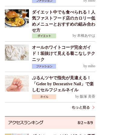
by
miho
ダイエット中でも食べられる！人
気ファストフード店のカロリー低
めメニューとおすすめの組み合わ
せ方
by
本橋あやは
オールホワイトコーデ完全ガイ
ド！垢抜けて見える着こなしテク
ニック
by
miho
ぷるんツヤで指先が見違える！
「Gelee by Decorative Nail」で楽
しむセルフジェルネイル
by
飯塚 美香
8/2～8/9