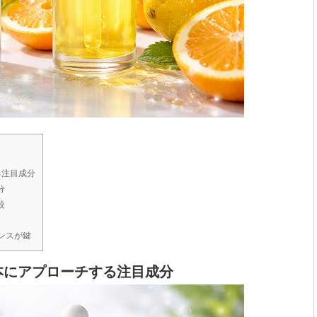
る注目成分
分
較
ンスが鍵
本にアプローチする注目成分