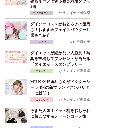
容もキープできる暑さ対策グッズ
5選
by
キレイナビ編集部
ダイソーコスメがおどろきの優秀
さ！おすすめフェイスパウダー3
選をご紹介
by
山田麻衣子
ダイエットが続かない人必見！写
真を投稿してプレゼントが当たる
「ダイエットスタンプラリー」
by
キレイナビ編集部
M!LK 佐野勇斗さんがドクターシ
ーラボ®の新ブランドアンバサダ
ーに就任！
by
キレイナビ編集部
今また人気！ドット柄をおしゃれ
に着こなすモノトーンコーデ術