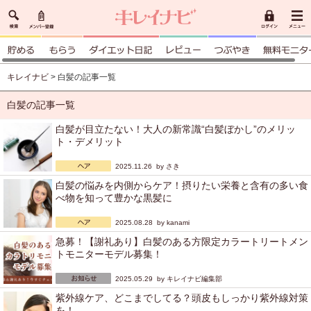
キレイナビ
> 白髪の記事一覧
白髪の記事一覧
白髪が目立たない！大人の新常識“白髪ぼかし”のメリッ
ト・デメリット
2025.11.26 by
さき
白髪の悩みを内側からケア！摂りたい栄養と含有の多い食
べ物を知って豊かな黒髪に
2025.08.28 by
kanami
急募！【謝礼あり】白髪のある方限定カラートリートメン
トモニターモデル募集！
2025.05.29 by
キレイナビ編集部
紫外線ケア、どこまでしてる？頭皮もしっかり紫外線対策
を！