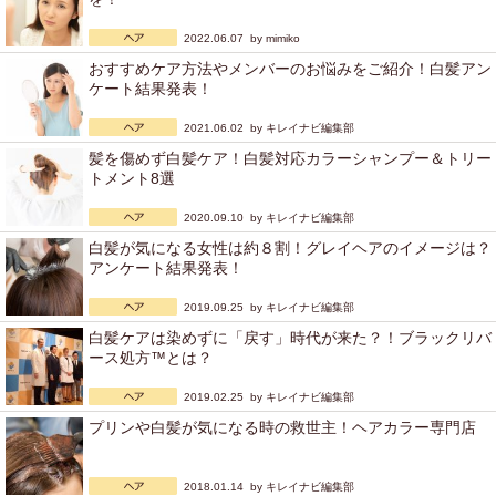
2022.06.07 by
mimiko
おすすめケア方法やメンバーのお悩みをご紹介！白髪アン
ケート結果発表！
2021.06.02 by
キレイナビ編集部
髪を傷めず白髪ケア！白髪対応カラーシャンプー＆トリー
トメント8選
2020.09.10 by
キレイナビ編集部
白髪が気になる女性は約８割！グレイヘアのイメージは？
アンケート結果発表！
2019.09.25 by
キレイナビ編集部
白髪ケアは染めずに「戻す」時代が来た？！ブラックリバ
ース処方™とは？
2019.02.25 by
キレイナビ編集部
プリンや白髪が気になる時の救世主！ヘアカラー専門店
2018.01.14 by
キレイナビ編集部