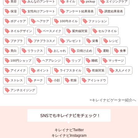
美容
みんなのアンケート
ネイル
pickup
エイジングケア
保湿
女性向けアンケート
アンケート結果発表
調査結果発表
ボディケア
ヘアケア
100均ネイル
ファッション
ネイルデザイン
ベースメイク
紫外線対策
セルフネイル
プチプラ
プチプラコスメ
プレゼント
栄養
レシピ
美白
リラックス
おしゃれ
日焼け止め
運動
食事
100円ショップ
ヘアアレンジ
リップ
睡眠
マッサージ
アイメイク
ポイント
ライフスタイル
乾燥対策
大人メイク
ストレス
チーク
小顔
乾燥
アイシャドウ
アンチエイジング
>キレイナビゲーター紹介へ
キレイナビTwitter
キレイナビInstagram