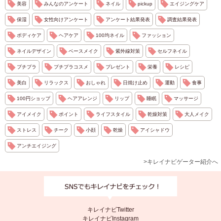
美容
みんなのアンケート
ネイル
pickup
エイジングケア
保湿
女性向けアンケート
アンケート結果発表
調査結果発表
ボディケア
ヘアケア
100均ネイル
ファッション
ネイルデザイン
ベースメイク
紫外線対策
セルフネイル
プチプラ
プチプラコスメ
プレゼント
栄養
レシピ
美白
リラックス
おしゃれ
日焼け止め
運動
食事
100円ショップ
ヘアアレンジ
リップ
睡眠
マッサージ
アイメイク
ポイント
ライフスタイル
乾燥対策
大人メイク
ストレス
チーク
小顔
乾燥
アイシャドウ
アンチエイジング
>キレイナビゲーター紹介へ
キレイナビTwitter
キレイナビInstagram