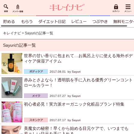
キレイナビ
> Sayuriの記事一覧
Sayuriの記事一覧
世界の甘い香りに包まれて…お風呂上りに使える海外ボデ
ィケア保湿アイテム
2017.08.01 by
Sayuri
赤みとさよなら！透明肌を手に入れる優秀グリーンコント
ロールカラー！
2017.07.27 by
Sayuri
初心者必見！実力派オーガニック化粧品ブランド特集
2017.07.17 by
Sayuri
美魔女の秘密！早くから始める目元ケアで、いつまでも
若々しい目元を手に入れる