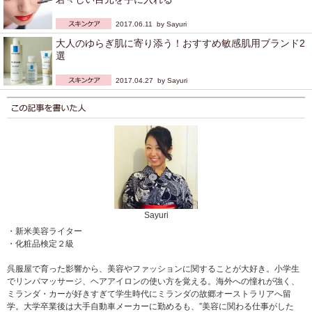
2017.06.11 by
Sayuri
大人のゆらぎ肌に寄り添う！おすすめ敏感肌用ブランド2
選
2017.04.27 by
Sayuri
Sayuri
・新米美容ライター
・化粧品検定２級
呉服屋で育った影響から、美容やファッションに関することが大好き。小学生
でリンパマッサージ、ヘアアイロンの使い方を覚える。海外への憧れが強く、
ミランダ・カーが好きすぎて学生時代にミランダの故郷オーストラリアへ留
学。大学卒業後は大手自動車メーカーに勤めるも、”美容に関わる仕事がした