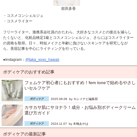
前田多香
・コスメコンシェルジュ
・コスメライター
フリーライター。激務系会社員のかたわら、大好きなコスメとの接点を減らし
たくないと、化粧品検定1級とコスメコンシェルジュ、さらにはコスメライター
の資格を取得。日々、時短メイクと年齢に負けないスキンケアを研究しなが
ら、美容記事を中心にライティングを行っている。
●Instagram：
@taka_xoxo_hawaii
ボディケアのおすすめ記事
フェムケア初心者にもおすすめ！fem toneで始めるやさし
いセルフケア
2025.08.06 by
キレイナビ編集部
カサカサ肌にサヨナラ！成分・お悩み別ボディークリーム
選び方ガイド
2024.11.07 by
本橋あやは
ボディケアの最新記事