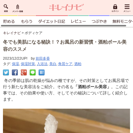
キレイナビ
> ボディケア
冬でも美肌になる秘訣！？お風呂の新習慣・酒粕ボール美
容のススメ
2023/12/22UP! by
前田多香
タグ:
保湿
,
保湿対策
,
入浴法
,
美白
,
角質ケア
,
酒粕
冬の季節は肌の乾燥が悩みの種ですが、その対策としてお風呂場で
行う新たな美容法をご紹介。その名も
「酒粕ボール美容」
。この記
事では、その効果や使い方、そしてその秘訣について詳しく紹介し
ます。