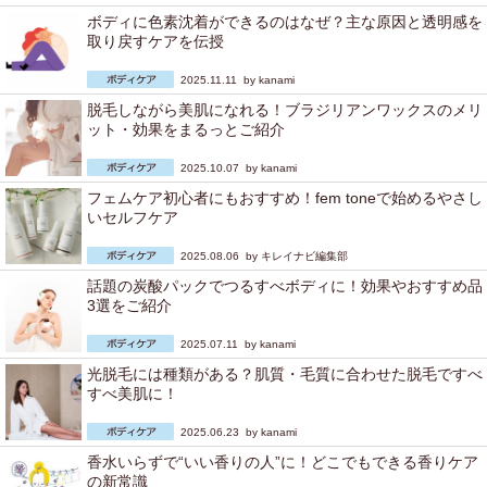
ボディに色素沈着ができるのはなぜ？主な原因と透明感を
取り戻すケアを伝授
2025.11.11 by
kanami
脱毛しながら美肌になれる！ブラジリアンワックスのメリ
ット・効果をまるっとご紹介
2025.10.07 by
kanami
フェムケア初心者にもおすすめ！fem toneで始めるやさし
いセルフケア
2025.08.06 by
キレイナビ編集部
話題の炭酸パックでつるすべボディに！効果やおすすめ品
3選をご紹介
2025.07.11 by
kanami
光脱毛には種類がある？肌質・毛質に合わせた脱毛ですべ
すべ美肌に！
2025.06.23 by
kanami
香水いらずで“いい香りの人”に！どこでもできる香りケア
の新常識