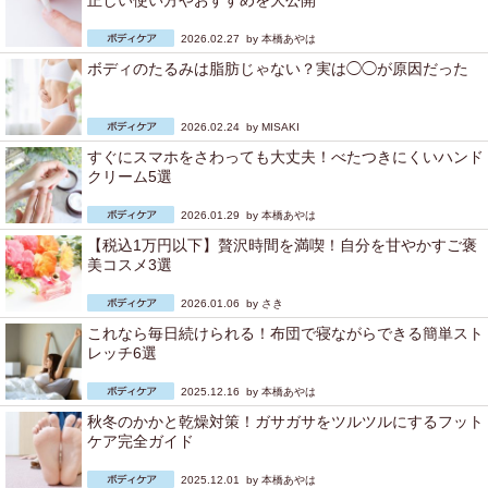
正しい使い方やおすすめを大公開
2026.02.27 by
本橋あやは
ボディのたるみは脂肪じゃない？実は◯◯が原因だった
2026.02.24 by
MISAKI
すぐにスマホをさわっても大丈夫！べたつきにくいハンド
クリーム5選
2026.01.29 by
本橋あやは
【税込1万円以下】贅沢時間を満喫！自分を甘やかすご褒
美コスメ3選
2026.01.06 by
さき
これなら毎日続けられる！布団で寝ながらできる簡単スト
レッチ6選
2025.12.16 by
本橋あやは
秋冬のかかと乾燥対策！ガサガサをツルツルにするフット
ケア完全ガイド
2025.12.01 by
本橋あやは