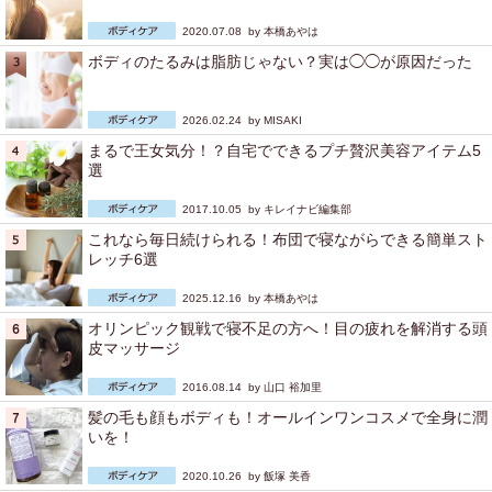
2020.07.08 by
本橋あやは
ボディのたるみは脂肪じゃない？実は◯◯が原因だった
2026.02.24 by
MISAKI
まるで王女気分！？自宅でできるプチ贅沢美容アイテム5
選
2017.10.05 by
キレイナビ編集部
これなら毎日続けられる！布団で寝ながらできる簡単スト
レッチ6選
2025.12.16 by
本橋あやは
オリンピック観戦で寝不足の方へ！目の疲れを解消する頭
皮マッサージ
2016.08.14 by
山口 裕加里
髪の毛も顔もボディも！オールインワンコスメで全身に潤
いを！
2020.10.26 by
飯塚 美香