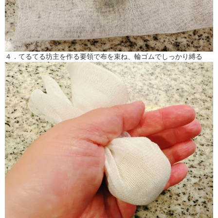
４．てるてる坊主を作る要領で布を束ね、輪ゴムでしっかり縛る