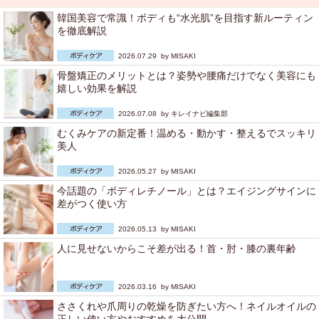
韓国美容で常識！ボディも“水光肌”を目指す新ルーティン
を徹底解説
2026.07.29 by
MISAKI
骨盤矯正のメリットとは？姿勢や腰痛だけでなく美容にも
嬉しい効果を解説
2026.07.08 by
キレイナビ編集部
むくみケアの新定番！温める・動かす・整えるでスッキリ
美人
2026.05.27 by
MISAKI
今話題の「ボディレチノール」とは？エイジングサインに
差がつく使い方
2026.05.13 by
MISAKI
人に見せないからこそ差が出る！首・肘・膝の裏年齢
2026.03.16 by
MISAKI
ささくれや爪周りの乾燥を防ぎたい方へ！ネイルオイルの