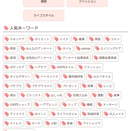
スキンケア
ダイエット
メイク
健康
美肌
コスメ
美容
みんなのアンケート
ネイル
pickup
エイジングケア
保湿
女性向けアンケート
アンケート結果発表
調査結果発表
ボディケア
ヘアケア
100均ネイル
ファッション
ネイルデザイン
ベースメイク
紫外線対策
セルフネイル
プチプラ
プチプラコスメ
プレゼント
栄養
レシピ
美白
リラックス
おしゃれ
日焼け止め
運動
食事
100円ショップ
ヘアアレンジ
リップ
睡眠
マッサージ
アイメイク
ポイント
ライフスタイル
乾燥対策
大人メイク
ストレス
チーク
小顔
乾燥
アイシャドウ