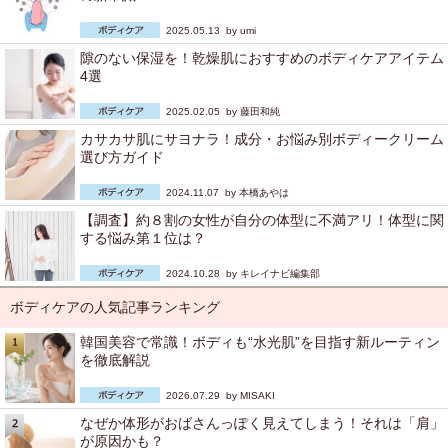
2025.05.13 by
umi
隙のない保湿を！乾燥肌におすすめのボディケアアイテム
4選
2025.02.05 by
藤田和純
カサカサ肌にサヨナラ！成分・お悩み別ボディークリーム
選び方ガイド
2024.11.07 by
本橋あやは
【調査】約８割の女性が自分の体型に不満アリ！体型に関
する悩み第１位は？
2024.10.28 by
キレイナビ編集部
ボディケアの人気記事ランキング
韓国美容で常識！ボディも“水光肌”を目指す新ルーティン
を徹底解説
2026.07.29 by
MISAKI
なぜか体形がおばさんっぽく見えてしまう！それは「肩」
が原因かも？