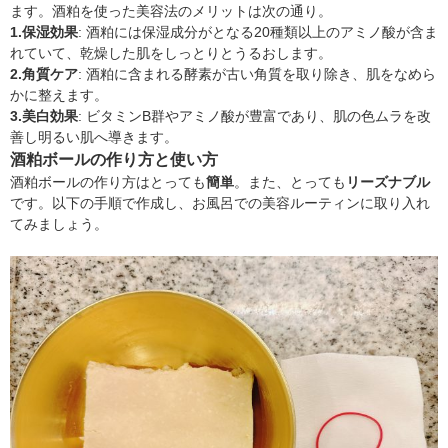
ます。酒粕を使った美容法のメリットは次の通り。
1.保湿効果
: 酒粕には保湿成分がとなる20種類以上のアミノ酸が含ま
れていて、乾燥した肌をしっとりとうるおします。
2.角質ケア
: 酒粕に含まれる酵素が古い角質を取り除き、肌をなめら
かに整えます。
3.美白効果
: ビタミンB群やアミノ酸が豊富であり、肌の色ムラを改
善し明るい肌へ導きます。
酒粕ボールの作り方と使い方
酒粕ボールの作り方はとっても
簡単
。また、とっても
リーズナブル
です。以下の手順で作成し、お風呂での美容ルーティンに取り入れ
てみましょう。