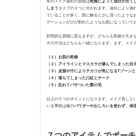
冬のメイク崩れの原因は
乾燥によって油分が出て
しまう
タイプの２つに分かれます。油分により崩
ていることが多く、肌に触ると少し湿ったような
デーションがひび割れたようなお肌になっていて
対照的な原因に思えますが、どちらも乾燥が大き
チの方法はどちらも一緒になります。まず、メイ
（１）お肌の乾燥
（２）アイラインとマスカラが滲んでしまった目
（３）皮脂や汗によりテカリが気になるTゾーン
（４）落ちてしまった口紅とチーク
（５）乱れてパサついた髪の毛
以上の５つがポイントになります。メイク直しと
いる季節は極力
パウダーやおしろいを使わず、保
７つのアイテムでポーチ