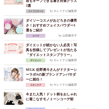
容もキープできる暑さ対策グッズ
5選
by
キレイナビ編集部
ダイソーコスメがおどろきの優秀
さ！おすすめフェイスパウダー3
選をご紹介
by
山田麻衣子
ダイエットが続かない人必見！写
真を投稿してプレゼントが当たる
「ダイエットスタンプラリー」
by
キレイナビ編集部
M!LK 佐野勇斗さんがドクターシ
ーラボ®の新ブランドアンバサダ
ーに就任！
by
キレイナビ編集部
今また人気！ドット柄をおしゃれ
に着こなすモノトーンコーデ術