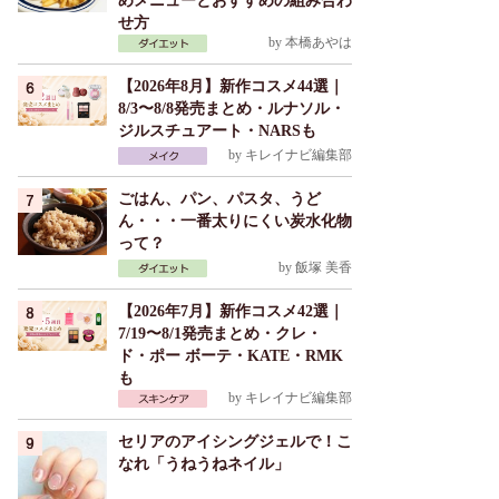
めメニューとおすすめの組み合わ
せ方
by
本橋あやは
【2026年8月】新作コスメ44選｜
8/3〜8/8発売まとめ・ルナソル・
ジルスチュアート・NARSも
by
キレイナビ編集部
ごはん、パン、パスタ、うど
ん・・・一番太りにくい炭水化物
って？
by
飯塚 美香
【2026年7月】新作コスメ42選｜
7/19〜8/1発売まとめ・クレ・
ド・ポー ボーテ・KATE・RMK
も
by
キレイナビ編集部
セリアのアイシングジェルで！こ
なれ「うねうねネイル」