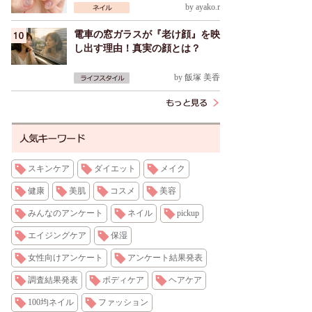
by
ayako.r
電車の窓ガラスが『老け顔』を映
し出す理由！真実の顔とは？
by
飯塚 美香
スキンケア
ダイエット
メイク
健康
美肌
コスメ
美容
みんなのアンケート
ネイル
pickup
エイジングケア
保湿
女性向けアンケート
アンケート結果発表
調査結果発表
ボディケア
ヘアケア
100均ネイル
ファッション