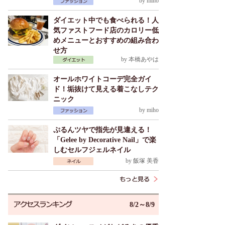
by
miho
ダイエット中でも食べられる！人
気ファストフード店のカロリー低
めメニューとおすすめの組み合わ
せ方
by
本橋あやは
オールホワイトコーデ完全ガイ
ド！垢抜けて見える着こなしテク
ニック
by
miho
ぷるんツヤで指先が見違える！
「Gelee by Decorative Nail」で楽
しむセルフジェルネイル
by
飯塚 美香
8/2～8/9