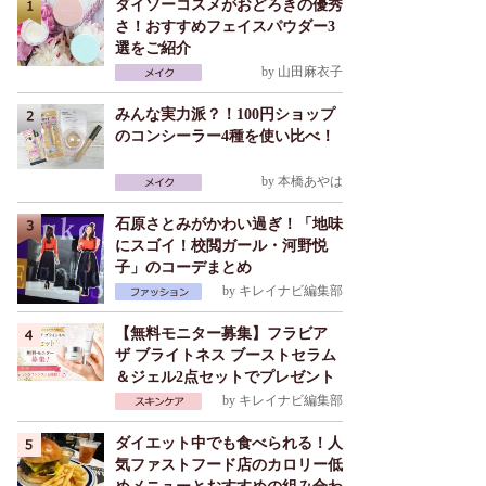
ダイソーコスメがおどろきの優秀
さ！おすすめフェイスパウダー3
選をご紹介
by
山田麻衣子
みんな実力派？！100円ショップ
のコンシーラー4種を使い比べ！
by
本橋あやは
石原さとみがかわい過ぎ！「地味
にスゴイ！校閲ガール・河野悦
子」のコーデまとめ
by
キレイナビ編集部
【無料モニター募集】フラビア
ザ ブライトネス ブーストセラム
＆ジェル2点セットでプレゼント
by
キレイナビ編集部
ダイエット中でも食べられる！人
気ファストフード店のカロリー低