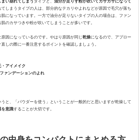
しまい崩れてしまう
タイプと、
油分が足りず粉が吹いてカサカサになって
れてしまうタイプの人は、部分的なテカリやよれなどが原因で毛穴が落ち
お肌になっています。一方で油分が足りないタイプの人の場合は、ファン
お肌のカサつきや粉が吹いてしまうことが多いです。
な原因になっているのです。やはり原因が同じ
乾燥
になるので、アプロー
ク直しの際に一番注意するポイントを確認しましょう。
元・アイメイク
とファンデーションのよれ
いうと、「パウダーを使う」ということが一般的だと思いますが乾燥して
湿を意識
することが大切です。
の中身をコンパクトにまとめる方