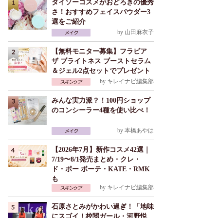
ダイソーコスメがおどろきの優秀
さ！おすすめフェイスパウダー3
選をご紹介
by
山田麻衣子
【無料モニター募集】フラビア
ザ ブライトネス ブーストセラム
＆ジェル2点セットでプレゼント
by
キレイナビ編集部
みんな実力派？！100円ショップ
のコンシーラー4種を使い比べ！
by
本橋あやは
【2026年7月】新作コスメ42選｜
7/19〜8/1発売まとめ・クレ・
ド・ポー ボーテ・KATE・RMK
も
by
キレイナビ編集部
石原さとみがかわい過ぎ！「地味
にスゴイ！校閲ガール・河野悦