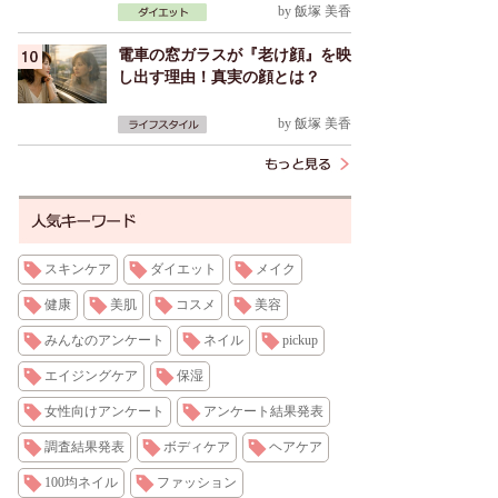
by
飯塚 美香
電車の窓ガラスが『老け顔』を映
し出す理由！真実の顔とは？
by
飯塚 美香
スキンケア
ダイエット
メイク
健康
美肌
コスメ
美容
みんなのアンケート
ネイル
pickup
エイジングケア
保湿
女性向けアンケート
アンケート結果発表
調査結果発表
ボディケア
ヘアケア
100均ネイル
ファッション