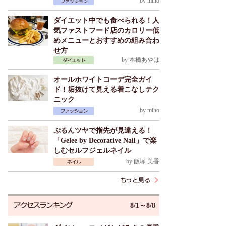
by
miho
ダイエット中でも食べられる！人
気ファストフード店のカロリー低
めメニューとおすすめの組み合わ
せ方
by
本橋あやは
オールホワイトコーデ完全ガイ
ド！垢抜けて見える着こなしテク
ニック
by
miho
ぷるんツヤで指先が見違える！
「Gelee by Decorative Nail」で楽
しむセルフジェルネイル
by
飯塚 美香
8/1～8/8