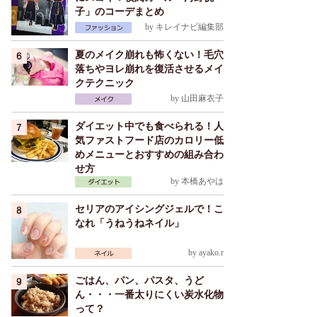
子」のコーデまとめ
by
キレイナビ編集部
夏のメイク崩れも怖くない！毛穴
落ちやヨレ崩れを復活させるメイ
クテクニック
by
山田麻衣子
ダイエット中でも食べられる！人
気ファストフード店のカロリー低
めメニューとおすすめの組み合わ
せ方
by
本橋あやは
セリアのアイシングジェルで！こ
なれ「うねうねネイル」
by
ayako.r
ごはん、パン、パスタ、うど
ん・・・一番太りにくい炭水化物
って？