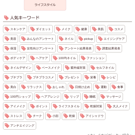
スキンケア
ダイエット
メイク
健康
美肌
コスメ
美容
みんなのアンケート
ネイル
pickup
エイジングケア
保湿
女性向けアンケート
アンケート結果発表
調査結果発表
ボディケア
ヘアケア
100均ネイル
ファッション
ネイルデザイン
ベースメイク
紫外線対策
セルフネイル
プチプラ
プチプラコスメ
プレゼント
栄養
レシピ
美白
リラックス
おしゃれ
日焼け止め
運動
食事
100円ショップ
ヘアアレンジ
リップ
睡眠
マッサージ
アイメイク
ポイント
ライフスタイル
乾燥対策
大人メイク
ストレス
チーク
小顔
乾燥
アイシャドウ
アンチエイジング