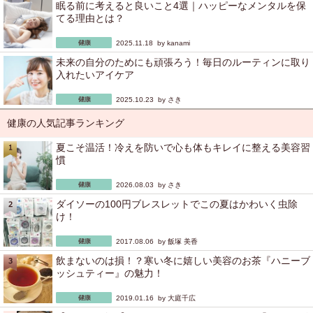
眠る前に考えると良いこと4選｜ハッピーなメンタルを保
てる理由とは？
2025.11.18 by
kanami
未来の自分のためにも頑張ろう！毎日のルーティンに取り
入れたいアイケア
2025.10.23 by
さき
健康の人気記事ランキング
夏こそ温活！冷えを防いで心も体もキレイに整える美容習
慣
2026.08.03 by
さき
ダイソーの100円ブレスレットでこの夏はかわいく虫除
け！
2017.08.06 by
飯塚 美香
飲まないのは損！？寒い冬に嬉しい美容のお茶『ハニーブ
ッシュティー』の魅力！
2019.01.16 by
大庭千広