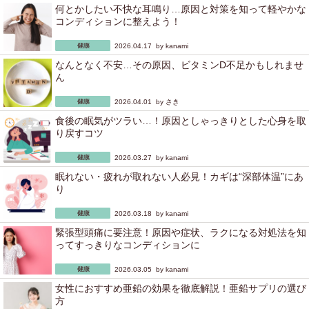
何とかしたい不快な耳鳴り…原因と対策を知って軽やかな
コンディションに整えよう！
2026.04.17 by
kanami
なんとなく不安…その原因、ビタミンD不足かもしれませ
ん
2026.04.01 by
さき
食後の眠気がツラい…！原因としゃっきりとした心身を取
り戻すコツ
2026.03.27 by
kanami
眠れない・疲れが取れない人必見！カギは“深部体温”にあ
り
2026.03.18 by
kanami
緊張型頭痛に要注意！原因や症状、ラクになる対処法を知
ってすっきりなコンディションに
2026.03.05 by
kanami
女性におすすめ亜鉛の効果を徹底解説！亜鉛サプリの選び
方