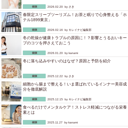
2026.02.20 by
さき
春限定スリープツーリズム！お茶と眠りで心身整える「ホ
テル1899東京」
2026.02.16 by
キレイナビ編集部
冬の乾燥が健康トラブルの原因に！？影響とうるおいキー
プのコツを押さえておこう
2026.01.20 by
kanami
冬に落ち込みやすいのはなぜ？原因と予防を紹介
2025.12.22 by
さき
細胞から腸まで整える！いま選ばれているインナー美容成
分を徹底解説
2025.12.15 by
キレイナビ編集部
食べるだけでメンタルケア！ストレス軽減につながる栄養
素とは
2025.11.27 by
kanami