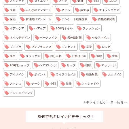
スキンケア
ダイエット
メイク
健康
美肌
コスメ
美容
みんなのアンケート
ネイル
pickup
エイジングケア
保湿
女性向けアンケート
アンケート結果発表
調査結果発表
ボディケア
ヘアケア
100均ネイル
ファッション
ネイルデザイン
ベースメイク
紫外線対策
セルフネイル
プチプラ
プチプラコスメ
プレゼント
栄養
レシピ
美白
リラックス
おしゃれ
日焼け止め
運動
食事
100円ショップ
ヘアアレンジ
リップ
睡眠
マッサージ
アイメイク
ポイント
ライフスタイル
乾燥対策
大人メイク
ストレス
チーク
小顔
乾燥
アイシャドウ
アンチエイジング
>キレイナビゲーター紹介へ