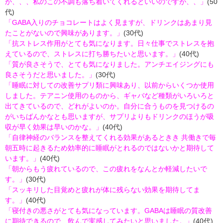
か、、、私のこの不調も落ち着いてくれるといいのですが、、」
(50
代)
「GABA入りのチョコレートはよく見ますが、ドリンクはあまり見
たことがないので興味があります。」
(30代)
「抗ストレス作用がとても気になります。日々仕事でストレスを抱
えているので、ストレスに打ち勝ちたいと思います。」
(40代)
「質が良さそうで、とても気になりました。アンチエイジングにも
良さそうだと思いました。」
(30代)
「睡眠に対しての改善サプリ類に興味あり、以前からいくつか使用
しました。テアニン使用のものから、ギャバなど種類がいろいろと
出てきているので、どれがよいのか。自分に合うものを見つけるの
がいちばんかなとも思いますが、サプリよりもドリンクのほうが吸
収が早く効果は早いのかな。」
(40代)
「自律神経のバランスを整えてくれる効果があるときき 共働きで毎
朝五時に起きるため効率的に睡眠がとれるのではないかと期待して
います。」
(40代)
「朝からもう疲れているので、この疲れをなんとか軽減したいで
す。」
(30代)
「スッキリした目覚めと疲れが体に残らない効果を期待してま
す。」
(40代)
「寝付きの悪さがとても気になっています。GABAは睡眠の質改善
に期待できるので、飲んで実感してみたいと思いました。」
(40代)