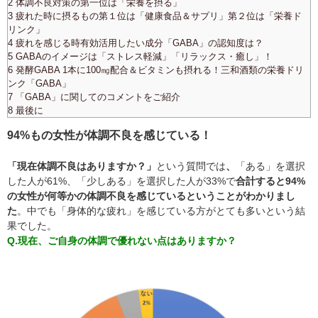
2 体調不良対策の第一位は「栄養を摂る」
3 疲れた時に摂るもの第１位は「健康食品＆サプリ」第２位は「栄養ド
リンク」
4 疲れを感じる時有効活用したい成分「GABA」の認知度は？
5 GABAのイメージは「ストレス軽減」「リラックス・癒し」！
6 発酵GABA 1本に100㎎配合＆ビタミンも摂れる！三和酒類の栄養ドリ
ンク「GABA」
7 「GABA」に関してのコメントをご紹介
8 最後に
94%もの女性が体調不良を感じている！
「現在体調不良はありますか？」
という質問では
、
「ある」を選択
した人が61%、「少しある」を選択した人が33%で
合計すると94%
の女性が何等かの体調不良を感じているということがわかりまし
た
。中でも「身体的な疲れ」を感じている方がとても多いという結
果でした。
Q.現在、ご自身の体調で優れない点はありますか？