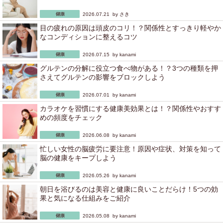
2026.07.21 by
さき
目の疲れの原因は頭皮のコリ！？関係性とすっきり軽やか
なコンディションに整えるコツ
2026.07.15 by
kanami
グルテンの分解に役立つ食べ物がある！？3つの種類を押
さえてグルテンの影響をブロックしよう
2026.07.01 by
kanami
カラオケを習慣にする健康美効果とは！？関係性やおすす
めの頻度をチェック
2026.06.08 by
kanami
忙しい女性の脳疲労に要注意！原因や症状、対策を知って
脳の健康をキープしよう
2026.05.26 by
kanami
朝日を浴びるのは美容と健康に良いことだらけ！5つの効
果と気になる仕組みをご紹介
2026.05.08 by
kanami