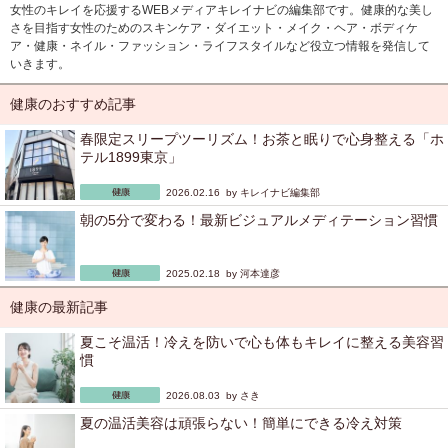
女性のキレイを応援するWEBメディアキレイナビの編集部です。健康的な美し
さを目指す女性のためのスキンケア・ダイエット・メイク・ヘア・ボディケ
ア・健康・ネイル・ファッション・ライフスタイルなど役立つ情報を発信して
いきます。
健康のおすすめ記事
春限定スリープツーリズム！お茶と眠りで心身整える「ホ
テル1899東京」
2026.02.16 by
キレイナビ編集部
朝の5分で変わる！最新ビジュアルメディテーション習慣
2025.02.18 by
河本達彦
健康の最新記事
夏こそ温活！冷えを防いで心も体もキレイに整える美容習
慣
2026.08.03 by
さき
夏の温活美容は頑張らない！簡単にできる冷え対策