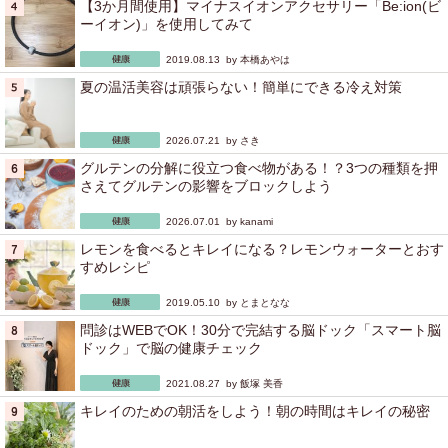
【3か月間使用】マイナスイオンアクセサリー「Be:ion(ビ
ーイオン)」を使用してみて
2019.08.13 by
本橋あやは
夏の温活美容は頑張らない！簡単にできる冷え対策
2026.07.21 by
さき
グルテンの分解に役立つ食べ物がある！？3つの種類を押
さえてグルテンの影響をブロックしよう
2026.07.01 by
kanami
レモンを食べるとキレイになる？レモンウォーターとおす
すめレシピ
2019.05.10 by
とまとなな
問診はWEBでOK！30分で完結する脳ドック「スマート脳
ドック」で脳の健康チェック
2021.08.27 by
飯塚 美香
キレイのための朝活をしよう！朝の時間はキレイの秘密