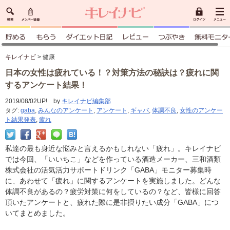
キレイナビ
> 健康
日本の女性は疲れている！？対策方法の秘訣は？疲れに関
するアンケート結果！
2019/08/02UP! by
キレイナビ編集部
タグ:
gaba
,
みんなのアンケート
,
アンケート
,
ギャバ
,
体調不良
,
女性のアンケー
ト結果発表
,
疲れ
私達の最も身近な悩みと言えるかもしれない「疲れ」。キレイナビ
では今回、「いいちこ」などを作っている酒造メーカー、三和酒類
株式会社の活気活力サポートドリンク「GABA」モニター募集時
に、あわせて「疲れ」に関するアンケートを実施しました。どんな
体調不良があるの？疲労対策に何をしているの？など、皆様に回答
頂いたアンケートと、疲れた際に是非摂りたい成分「GABA」につ
いてまとめました。