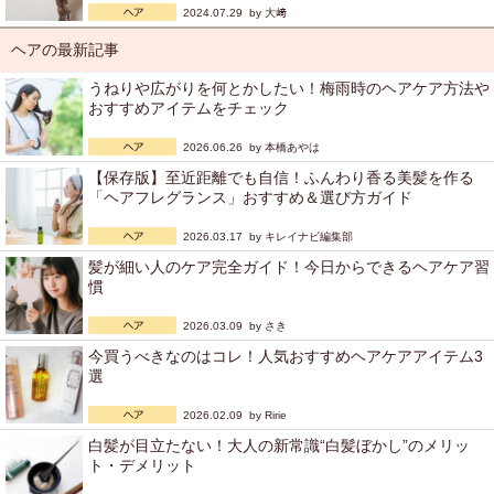
2024.07.29 by
大﨑
ヘアの最新記事
うねりや広がりを何とかしたい！梅雨時のヘアケア方法や
おすすめアイテムをチェック
2026.06.26 by
本橋あやは
【保存版】至近距離でも自信！ふんわり香る美髪を作る
「ヘアフレグランス」おすすめ＆選び方ガイド
2026.03.17 by
キレイナビ編集部
髪が細い人のケア完全ガイド！今日からできるヘアケア習
慣
2026.03.09 by
さき
今買うべきなのはコレ！人気おすすめヘアケアアイテム3
選
2026.02.09 by
Ririe
白髪が目立たない！大人の新常識“白髪ぼかし”のメリッ
ト・デメリット