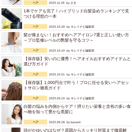
2025.11.26 by
さき
1本でケアも完了！ハイブリッド白髪染めランキングで見
つける理想の一本
2025.10.29 by
キレイナビ編集部
髪が痛まない！おすすめヘアアイロン7選と正しい使い方
～プロ監修レベルの艶髪を守るコツ～
2025.10.10 by
キレイナビ編集部
【保存版】安いのに優秀！ヘアオイルおすすめアイテムと
選び方ガイド
2025.10.01 by
キレイナビ編集部
【保存版】1,000円台で叶う！プロに任せる安いヘアセッ
トサロン徹底ガイド
2025.09.10 by
キレイナビ編集部
白髪の悩みを内側からケア！摂りたい栄養と含有の多い食
べ物を知って豊かな黒髪に
2025.08.28 by
kanami
頭がかゆいのはなぜ？原因からスッキリ対策まで徹底解