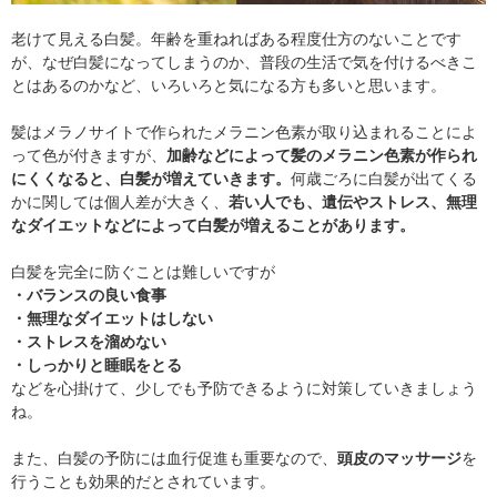
老けて見える白髪。年齢を重ねればある程度仕方のないことです
が、なぜ白髪になってしまうのか、普段の生活で気を付けるべきこ
とはあるのかなど、いろいろと気になる方も多いと思います。
髪はメラノサイトで作られたメラニン色素が取り込まれることによ
って色が付きますが、
加齢などによって髪のメラニン色素が作られ
にくくなると、白髪が増えていきます。
何歳ごろに白髪が出てくる
かに関しては個人差が大きく、
若い人でも、遺伝やストレス、無理
なダイエットなどによって白髪が増えることがあります。
白髪を完全に防ぐことは難しいですが
・バランスの良い食事
・無理なダイエットはしない
・ストレスを溜めない
・しっかりと睡眠をとる
などを心掛けて、少しでも予防できるように対策していきましょう
ね。
また、白髪の予防には血行促進も重要なので、
頭皮のマッサージ
を
行うことも効果的だとされています。