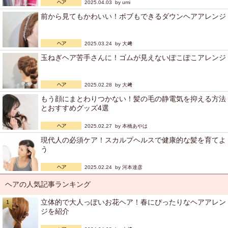
2025.04.03 by
umi
前から見てもかわいい！ボブもできるダウンヘアアレンジ
2025.03.24 by
大﨑
玉ねぎヘア苦手さんに！ゴムが見えないぽこぽこアレンジ
2025.02.28 by
大﨑
もう顔にまとわりつかない！髪の毛の静電気を抑える方法
とおすすめグッズ4選
2025.02.27 by
本橋あやは
現代人の必須ケア！スカルプヘルスで健康的な髪を育てよ
う
2025.02.24 by
河本達彦
ヘアの人気記事ランキング
立体的で大人っぽいお花ヘア！春にぴったりなヘアアレン
ジを紹介