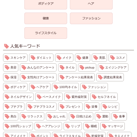
スキンケア
ダイエット
メイク
健康
美肌
コスメ
美容
みんなのアンケート
ネイル
pickup
エイジングケア
保湿
女性向けアンケート
アンケート結果発表
調査結果発表
ボディケア
ヘアケア
100均ネイル
ファッション
ネイルデザイン
ベースメイク
紫外線対策
セルフネイル
プチプラ
プチプラコスメ
プレゼント
栄養
レシピ
美白
リラックス
おしゃれ
日焼け止め
運動
食事
100円ショップ
ヘアアレンジ
リップ
睡眠
マッサージ
アイメイク
ポイント
ライフスタイル
乾燥対策
大人メイク