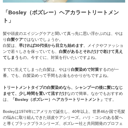
「Bosley（ボズレー）ヘアカラートリートメン
ト」
髪や頭皮のエイジングケアと聞いて真っ先に思い浮かぶのは、やは
り
白髪ケア
ではないでしょうか。
白髪は、
早ければ30代頃から目立ち始めます
。メイクやファッショ
ンで若々しさを保っていても、
白髪があるとそれだけで老けて見え
てしまう
もの。今すぐに、対策を行いたいですよね。
すでに生えてしまった白髪は、やはり
白髪染めで対策
するのが一
番。でも、白髪染めって手間もお金もかかりがちですよね。
トリートメントタイプの白髪染めなら、シャンプーの後に髪になじ
ませて、少し時間を置いて流すだけ
なので簡単。なかでもおすすめ
は、
「Bosley（ボズレー）ヘアカラートリートメント」
です。
Bosleyは1974年にアメリカで誕生し、40年以上、世界46か国で毛髪
の悩みに取り組んできた頭皮ケアシリーズ。ハリ・コシのある髪へ
と導くブラックプラスシリーズ、ボズレー社と共同開発のプロフェ