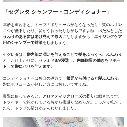
「セグレタ シャンプー・コンディショナー」
年齢を重ねると、トップのボリュームがなくなったり、髪のハリや
コシが低下したり、髪がうねったりしがちですよね。
ぺたんとした
うねりのある髪は老け見えの原因
になりますから、
エイジングケア
用のシャンプーで対策
をしましょう。
セグレタは、
髪内部に潤いを与えることで髪をふっくら、ふんわり
とした仕上がりに。
セラミドSが浸透し、内部脂質の働きをサポー
トして髪にハリを与えます。
コンディショナーは独自の処方で、
根元から付けると髪ふんわり
。
髪にボリュームが欲しい方には嬉しいですよね。
実際に使ってみると、
アロマティックローズの香り
に癒されます。
ドライヤーで乾かしている時から指通りなめらか。しっかり乾かし
たら、トップの部分がふんわりしました。