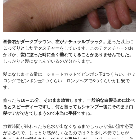
画像右がダークブラウン、左がナチュラルブラック。
思った以上に
こってりとしたテクスチャー
をしています。このテクスチャーのお
かげか、
髪に塗った時に全く垂れてくることがありませんでした。
しっかりと髪になじんでいるのが分かります。
髪になじませる量は、ショートカットでピンポン玉1つくらい、セミ
ロングでピンポン玉2つくらい、ロングヘアで3つくらいが目安で
す。
塗ったら
10～15分、そのまま放置
します。
一般的な白髪染めに比べ
るとスピーディーですし、何と言ってもシャンプー後にそのまま白
髪ケアができてしまうので本当に手軽
ですね。
放置時間が終わったら色水が出なくなるまでしっかり洗い流す必要
があるので、しっとり感がなくなるのでは？と少し不安でしたが、