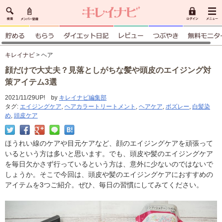
キレイナビ
> ヘア
顔だけで大丈夫？見落としがちな髪や頭皮のエイジング対
策アイテム3選
2021/11/29UP! by
キレイナビ編集部
タグ:
エイジングケア
,
ヘアカラートリートメント
,
ヘアケア
,
ボズレー
,
白髪染
め
,
頭皮ケア
ほうれい線のケアや目元ケアなど、顔のエイジングケアを頑張って
いるという方は多いと思います。でも、頭皮や髪のエイジングケア
を毎日欠かさず行っているという方は、意外に少ないのではないで
しょうか。そこで今回は、頭皮や髪のエイジングケアにおすすめの
アイテムを3つご紹介。ぜひ、毎日の習慣にしてみてください。