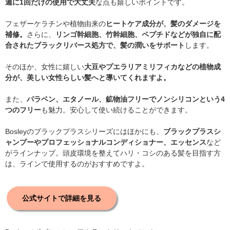
週に1回だけの使用で大丈夫
な点も嬉しいポイントです。
フェザーケラチンや植物由来の
ヒートケア成分が、髪のダメージを
補修。
さらに、
リンゴ幹細胞、竹幹細胞、ペプチドなどが独自に配
合されたブラックリバース処方で、髪の潤いをサポート
します。
そのほか、女性に嬉しい
大豆やプエラリアミリフィカなどの植物成
分が、美しい女性らしい髪へと導いてくれますよ。
また、
パラベン、エタノール、鉱物油フリーでノンシリコンという4
つのフリー
も魅力。安心して使い続けることができます。
Bosleyのブラックプラスシリーズにはほかにも、
ブラックプラスシ
ャンプーやプロフェッショナルコンディショナー、エッセンス
など
がラインナップ。頭皮環境を整えてハリ・コシのある髪を目指す方
は、ラインで使用するのがおすすめですよ。
公式サイトで詳細を見る