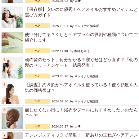
2024.04.03 by
大﨑
【保存版】安いのに優秀！ヘアオイルおすすめアイテムと
選び方ガイド
2025.10.01 by
キレイナビ編集部
使い分けてる？くしとヘアブラシの役割や種類についてご
紹介します
2022.11.30 by
本橋あやは
朝の髪のセット、何分かかる？寝ぐせはどう直す？「朝の
髪のセットアンケート」結果発表！
2023.05.10 by
キレイナビ編集部
【調査】約８割がヘアオイルを使っている！使う頻度や人
気の価格帯は？
2024.09.30 by
キレイナビ編集部
崩したくない日に！浴衣やプールにおすすめしたいおだん
ごヘア
2024.06.27 by
大﨑
アレンジスティックで簡単！一癖ありの玉ねぎヘアアレン