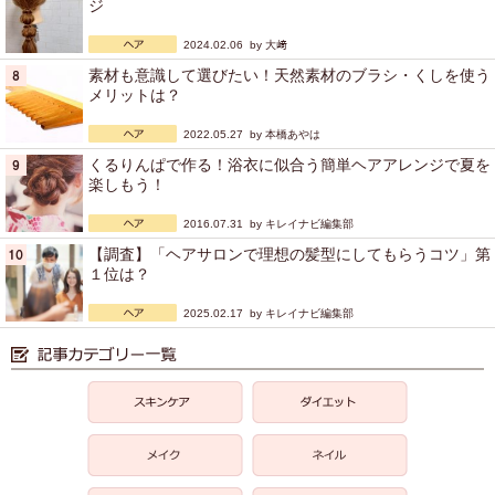
ジ
2024.02.06 by
大﨑
素材も意識して選びたい！天然素材のブラシ・くしを使う
メリットは？
2022.05.27 by
本橋あやは
くるりんぱで作る！浴衣に似合う簡単ヘアアレンジで夏を
楽しもう！
2016.07.31 by
キレイナビ編集部
【調査】「ヘアサロンで理想の髪型にしてもらうコツ」第
１位は？
2025.02.17 by
キレイナビ編集部