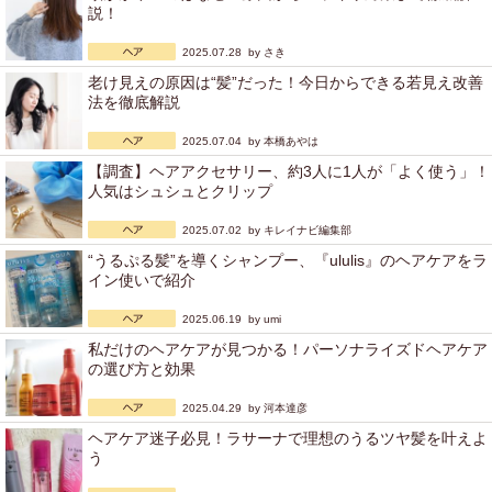
説！
2025.07.28 by
さき
老け見えの原因は“髪”だった！今日からできる若見え改善
法を徹底解説
2025.07.04 by
本橋あやは
【調査】ヘアアクセサリー、約3人に1人が「よく使う」！
人気はシュシュとクリップ
2025.07.02 by
キレイナビ編集部
“うるぷる髪”を導くシャンプー、『ululis』のヘアケアをラ
イン使いで紹介
2025.06.19 by
umi
私だけのヘアケアが見つかる！パーソナライズドヘアケア
の選び方と効果
2025.04.29 by
河本達彦
ヘアケア迷子必見！ラサーナで理想のうるツヤ髪を叶えよ
う