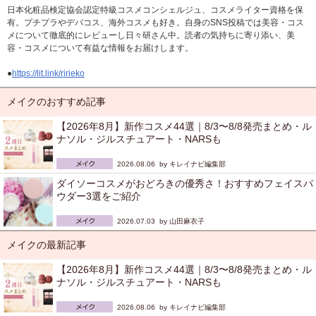
日本化粧品検定協会認定特級コスメコンシェルジュ、コスメライター資格を保
有。プチプラやデパコス、海外コスメも好き。自身のSNS投稿では美容・コス
メについて徹底的にレビューし日々研さん中。読者の気持ちに寄り添い、美
容・コスメについて有益な情報をお届けします。
●
https://lit.link/ririeko
メイクのおすすめ記事
【2026年8月】新作コスメ44選｜8/3〜8/8発売まとめ・ル
ナソル・ジルスチュアート・NARSも
2026.08.06 by
キレイナビ編集部
ダイソーコスメがおどろきの優秀さ！おすすめフェイスパ
ウダー3選をご紹介
2026.07.03 by
山田麻衣子
メイクの最新記事
【2026年8月】新作コスメ44選｜8/3〜8/8発売まとめ・ル
ナソル・ジルスチュアート・NARSも
2026.08.06 by
キレイナビ編集部