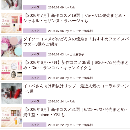
2026.07.09 by
Ririe
【2026年7月】新作コスメ19選｜7/5〜7/11発売まとめ・
シャネル・セザンヌ・ラネージュも
2026.07.06 by
キレイナビ編集部
ダイソーコスメがおどろきの優秀さ！おすすめフェイスパ
ウダー3選をご紹介
2026.07.03 by
山田麻衣子
【2026年6月〜7月】新作コスメ35選｜6/30〜7/3発売まと
め・Dior・ランコム・キャンメイクも
2026.06.30 by
キレイナビ編集部
イエベさん向け垢抜けリップ！最近人気のコーラルティン
ト3選
2026.06.24 by
Ririe
【2026年6月】新作コスメ31選｜6/21〜6/27発売まとめ・
資生堂・hince・YSLも
2026.06.22 by
キレイナビ編集部