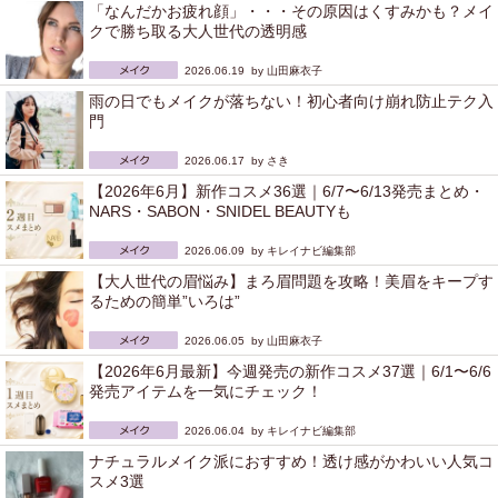
「なんだかお疲れ顔」・・・その原因はくすみかも？メイ
クで勝ち取る大人世代の透明感
2026.06.19 by
山田麻衣子
雨の日でもメイクが落ちない！初心者向け崩れ防止テク入
門
2026.06.17 by
さき
【2026年6月】新作コスメ36選｜6/7〜6/13発売まとめ・
NARS・SABON・SNIDEL BEAUTYも
2026.06.09 by
キレイナビ編集部
【大人世代の眉悩み】まろ眉問題を攻略！美眉をキープす
るための簡単”いろは”
2026.06.05 by
山田麻衣子
【2026年6月最新】今週発売の新作コスメ37選｜6/1〜6/6
発売アイテムを一気にチェック！
2026.06.04 by
キレイナビ編集部
ナチュラルメイク派におすすめ！透け感がかわいい人気コ
スメ3選