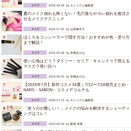
2026.08.06 by
キレイナビ編集部
夏のメイク崩れも怖くない！毛穴落ちやヨレ崩れを復活さ
せるメイクテクニック
2026.07.30 by
山田麻衣子
ほくろをコンシーラーで隠す方法！おすすめや色・塗り方
まで解説！
2022.05.08 by
本橋あやは
使い心地はどう？ダイソー・セリア・キャンドゥで買える
マスカラ使い比べ
2018.09.20 by
本橋あやは
【2026年7月】新作コスメ34選｜7/12〜7/18発売まとめ・
NARS・SABON・コスメデコルテも
2026.07.13 by
キレイナビ編集部
「使うのが難しい！」メイクの悩みを解決するシェーディ
ングはコレ！
2023.06.09 by
飯塚 美香