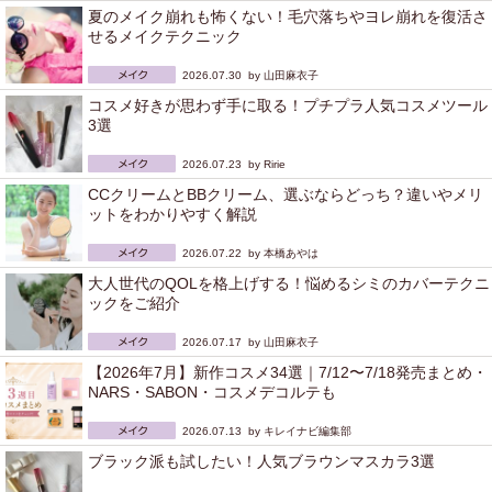
夏のメイク崩れも怖くない！毛穴落ちやヨレ崩れを復活さ
せるメイクテクニック
2026.07.30 by
山田麻衣子
コスメ好きが思わず手に取る！プチプラ人気コスメツール
3選
2026.07.23 by
Ririe
CCクリームとBBクリーム、選ぶならどっち？違いやメリ
ットをわかりやすく解説
2026.07.22 by
本橋あやは
大人世代のQOLを格上げする！悩めるシミのカバーテクニ
ックをご紹介
2026.07.17 by
山田麻衣子
【2026年7月】新作コスメ34選｜7/12〜7/18発売まとめ・
NARS・SABON・コスメデコルテも
2026.07.13 by
キレイナビ編集部
ブラック派も試したい！人気ブラウンマスカラ3選