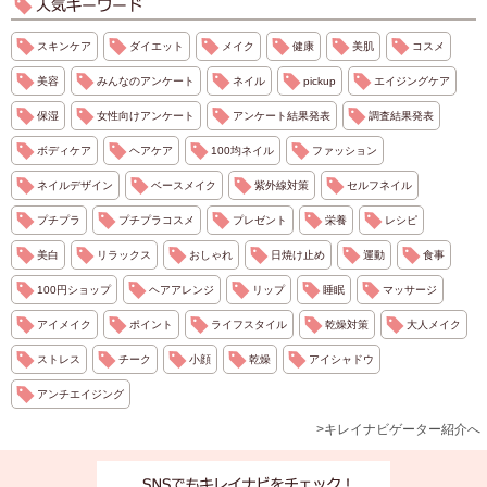
スキンケア
ダイエット
メイク
健康
美肌
コスメ
美容
みんなのアンケート
ネイル
pickup
エイジングケア
保湿
女性向けアンケート
アンケート結果発表
調査結果発表
ボディケア
ヘアケア
100均ネイル
ファッション
ネイルデザイン
ベースメイク
紫外線対策
セルフネイル
プチプラ
プチプラコスメ
プレゼント
栄養
レシピ
美白
リラックス
おしゃれ
日焼け止め
運動
食事
100円ショップ
ヘアアレンジ
リップ
睡眠
マッサージ
アイメイク
ポイント
ライフスタイル
乾燥対策
大人メイク
ストレス
チーク
小顔
乾燥
アイシャドウ
アンチエイジング
>キレイナビゲーター紹介へ