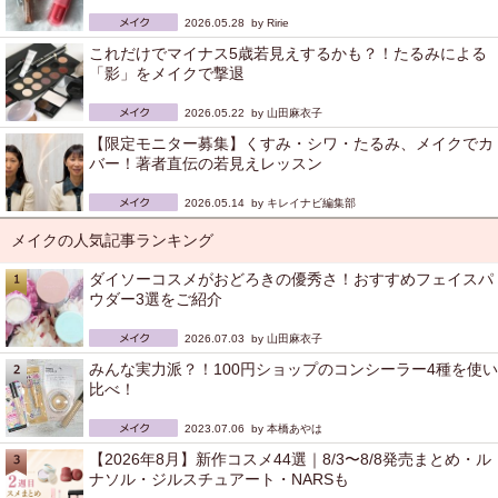
2026.05.28 by
Ririe
これだけでマイナス5歳若見えするかも？！たるみによる
「影」をメイクで撃退
2026.05.22 by
山田麻衣子
【限定モニター募集】くすみ・シワ・たるみ、メイクでカ
バー！著者直伝の若見えレッスン
2026.05.14 by
キレイナビ編集部
メイクの人気記事ランキング
ダイソーコスメがおどろきの優秀さ！おすすめフェイスパ
ウダー3選をご紹介
2026.07.03 by
山田麻衣子
みんな実力派？！100円ショップのコンシーラー4種を使い
比べ！
2023.07.06 by
本橋あやは
【2026年8月】新作コスメ44選｜8/3〜8/8発売まとめ・ル
ナソル・ジルスチュアート・NARSも