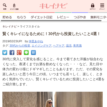
キレイナビ
> ライフスタイル
賢くキレイになるために！30代から投資したいこと4選！
2019/02/23UP! by
仲里あやね
タグ:
30代からの投資
,
エイジングケア
,
ヘアケア
,
温活
,
美意識
30代に突入して変化を感じること。今まで着てきた洋服が似合わな
くなった、夜遅くまでお酒を飲めなくなった・・・など。見た目や
体力の変わり様にドギマギしたこともあります。ただ、その変化を
楽しみたいと思う今日この頃。いつまでも若々しく、楽しく、とき
めく気持ちでいたい。賢くキレイでいるために投資したいこと4選を
ご紹介致します。