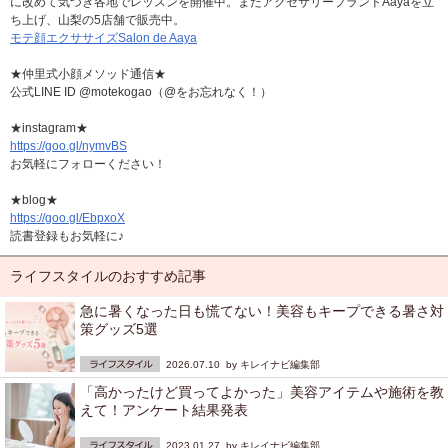
に改めて気づき各地でレッスンを開催中。またアクセサリーブランドAayaを立
ち上げ、山梨の5店舗で販売中。
モテ顔エクササイズSalon de Aaya
★仲里式小顔メソッド通信★
公式LINE ID @motekogao（@をお忘れなく！）
★instagram★
https://goo.gl/nymvBS
お気軽にフォローください！
★blog★
https://goo.gl/EbpxoX
読書登録もお気軽に♪
ライフスタイルのおすすめ記事
急に暑くなった日も慌てない！美容もキープできる暑さ対
策グッズ5選
2026.07.10 by
キレイナビ編集部
「高かったけど買ってよかった」美容アイテムや施術を教
えて！アンケート結果発表
2023.01.27 by
キレイナビ編集部