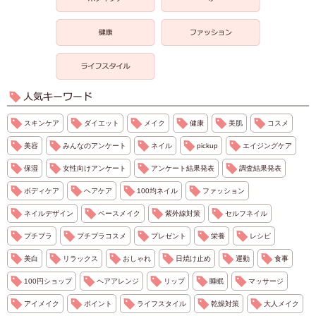
スキンケア
ダイエット
メイク
健康
美肌
コスメ
美容
みんなのアンケート
ネイル
pickup
エイジングケア
保湿
女性向けアンケート
アンケート結果発表
調査結果発表
ボディケア
ヘアケア
100均ネイル
ファッション
ネイルデザイン
ベースメイク
紫外線対策
セルフネイル
プチプラ
プチプラコスメ
プレゼント
栄養
レシピ
美白
リラックス
おしゃれ
日焼け止め
運動
食事
100円ショップ
ヘアアレンジ
リップ
睡眠
マッサージ
アイメイク
ポイント
ライフスタイル
乾燥対策
大人メイク