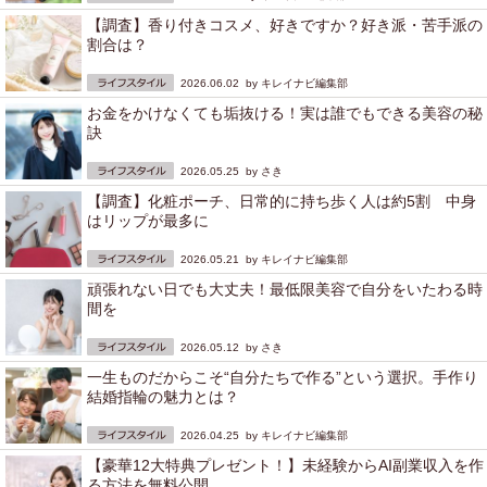
【調査】香り付きコスメ、好きですか？好き派・苦手派の
割合は？
2026.06.02 by
キレイナビ編集部
お金をかけなくても垢抜ける！実は誰でもできる美容の秘
訣
2026.05.25 by
さき
【調査】化粧ポーチ、日常的に持ち歩く人は約5割 中身
はリップが最多に
2026.05.21 by
キレイナビ編集部
頑張れない日でも大丈夫！最低限美容で自分をいたわる時
間を
2026.05.12 by
さき
一生ものだからこそ“自分たちで作る”という選択。手作り
結婚指輪の魅力とは？
2026.04.25 by
キレイナビ編集部
【豪華12大特典プレゼント！】未経験からAI副業収入を作
る方法を無料公開