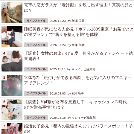
電車の窓ガラスが『老け顔』を映し出す理由！真実の顔と
は？
2025.12.23 by
飯塚 美香
睡眠美容が気になる人必見！ホテル1899東京「お茶でとと
の寝プラン」で”眠りを整える旅”を体験
2026.07.24 by
飯塚 美香
【調査】女性のお出かけ支度、何分かかる？アンケート結
果発表！
2025.11.10 by
キレイナビ編集部
100均の「絵付けができる風鈴」をお気に入りのマニキュ
アでアレンジ！
2016.08.03 by
椙本浩子
【調査】約4割が財布を見直し中！キャッシュレス時代
の“お財布事情”とは？
2025.04.16 by
キレイナビ編集部
婚活女子必見！都内の最強えんむすびパワースポット！そ
の4