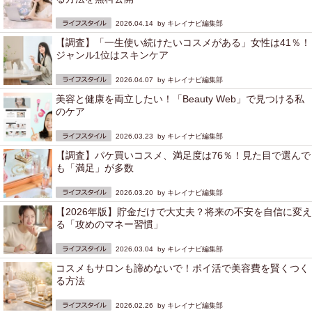
2026.04.14 by
キレイナビ編集部
【調査】「一生使い続けたいコスメがある」女性は41％！
ジャンル1位はスキンケア
2026.04.07 by
キレイナビ編集部
美容と健康を両立したい！「Beauty Web」で見つける私
のケア
2026.03.23 by
キレイナビ編集部
【調査】パケ買いコスメ、満足度は76％！見た目で選んで
も「満足」が多数
2026.03.20 by
キレイナビ編集部
【2026年版】貯金だけで大丈夫？将来の不安を自信に変え
る「攻めのマネー習慣」
2026.03.04 by
キレイナビ編集部
コスメもサロンも諦めないで！ポイ活で美容費を賢くつく
る方法
2026.02.26 by
キレイナビ編集部