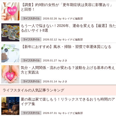
【調査】約9割の女性が「更年期症状は美容に影響あり」
と回答！
2026.02.26 by
キレイナビ編集部
もう一人で悩まない！2026年、運命を変える【厳選】当た
る占いサイト8選
2026.02.12 by
キレイナビ編集部
【新年におすすめ】風水・掃除・習慣で幸運体質になる
2026.01.27 by
さき
気分・人間関係・流れが変わる？波動を上げる基本の考え
方と実践法
2026.01.14 by
さき
ライフスタイルの人気記事ランキング
夏の夜は家で楽しもう！リラックスできるおうち時間のア
イデア集
2026.07.31 by
キレイナビ編集部