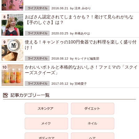
2016.06.21 by
涼木 みゆり
おばさん認定されてしまうかも？！老けて見られがちな
【手のしぐさ】は？
2020.03.25 by
本橋あやは
使える！キャンドゥの100円食器でお料理を楽しく盛り付
け！
2018.08.12 by
キレイナビ編集部
かわいいボトルと本格的なおいしさ！ファミマの「スクイ
ーズスクイーズ」
2017.05.12 by
宮崎愛子