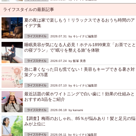
ライフスタイルの最新記事
夏の夜は家で楽しもう！リラックスできるおうち時間のア
イデア集
2026.07.31 by
キレイナビ編集部
睡眠美容が気になる人必見！ホテル1899東京「お茶でとと
の寝プラン」で”眠りを整える旅”を体験
2026.07.24 by
飯塚 美香
急に暑くなった日も慌てない！美容もキープできる暑さ対
策グッズ5選
2026.07.10 by
キレイナビ編集部
最近話題の紫ホワイトニングで白い歯に！効果の仕組みと
おすすめ3品をご紹介
2026.06.18 by
kanami
【調査】梅雨のおしゃれ、85％が悩みあり！髪と足元の悩
みが上位に
2026.06.11 by
キレイナビ編集部