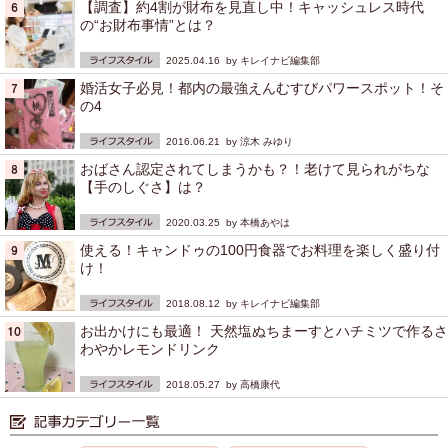
【調査】約4割が財布を見直し中！キャッシュレス時代
の“お財布事情”とは？
2025.04.16 by
キレイナビ編集部
婚活女子必見！都内の最強えんむすびパワースポット！そ
の4
2016.06.21 by
涼木 みゆり
おばさん認定されてしまうかも？！老けて見られがちな
【手のしぐさ】は？
2020.03.25 by
本橋あやは
使える！キャンドゥの100円食器でお料理を楽しく盛り付
け！
2018.08.12 by
キレイナビ編集部
お出かけにも最適！ 天然塩ぬちまーすとハチミツで作るさ
わやかレモンドリンク
2018.05.27 by
高橋康代