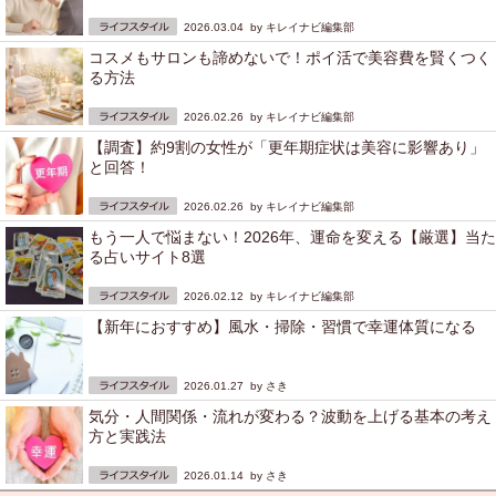
2026.03.04 by
キレイナビ編集部
コスメもサロンも諦めないで！ポイ活で美容費を賢くつく
る方法
2026.02.26 by
キレイナビ編集部
【調査】約9割の女性が「更年期症状は美容に影響あり」
と回答！
2026.02.26 by
キレイナビ編集部
もう一人で悩まない！2026年、運命を変える【厳選】当た
る占いサイト8選
2026.02.12 by
キレイナビ編集部
【新年におすすめ】風水・掃除・習慣で幸運体質になる
2026.01.27 by
さき
気分・人間関係・流れが変わる？波動を上げる基本の考え
方と実践法
2026.01.14 by
さき