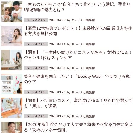
一生ものだからこそ“自分たちで作る”という選択。手作り
結婚指輪の魅力とは？
2026.04.25 by
キレイナビ編集部
【豪華12大特典プレゼント！】未経験からAI副業収入を作
る方法を無料公開
2026.04.14 by
キレイナビ編集部
【調査】「一生使い続けたいコスメがある」女性は41％！
ジャンル1位はスキンケア
2026.04.07 by
キレイナビ編集部
美容と健康を両立したい！「Beauty Web」で見つける私
のケア
2026.03.23 by
キレイナビ編集部
【調査】パケ買いコスメ、満足度は76％！見た目で選んで
も「満足」が多数
2026.03.20 by
キレイナビ編集部
【2026年版】貯金だけで大丈夫？将来の不安を自信に変え
る「攻めのマネー習慣」