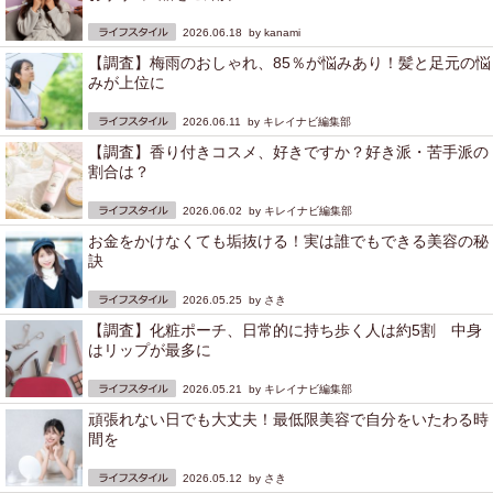
2026.06.18 by
kanami
【調査】梅雨のおしゃれ、85％が悩みあり！髪と足元の悩
みが上位に
2026.06.11 by
キレイナビ編集部
【調査】香り付きコスメ、好きですか？好き派・苦手派の
割合は？
2026.06.02 by
キレイナビ編集部
お金をかけなくても垢抜ける！実は誰でもできる美容の秘
訣
2026.05.25 by
さき
【調査】化粧ポーチ、日常的に持ち歩く人は約5割 中身
はリップが最多に
2026.05.21 by
キレイナビ編集部
頑張れない日でも大丈夫！最低限美容で自分をいたわる時
間を
2026.05.12 by
さき