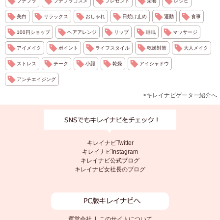
プチプラ
プチプラコスメ
プレゼント
栄養
レシピ
美白
リラックス
おしゃれ
日焼け止め
運動
食事
100円ショップ
ヘアアレンジ
リップ
睡眠
マッサージ
アイメイク
ポイント
ライフスタイル
乾燥対策
大人メイク
ストレス
チーク
小顔
乾燥
アイシャドウ
アンチエイジング
>キレイナビゲーター紹介へ
キレイナビTwitter
キレイナビInstagram
キレイナビ公式ブログ
キレイナビ女社長のブログ
運営会社
|
このサイトについて