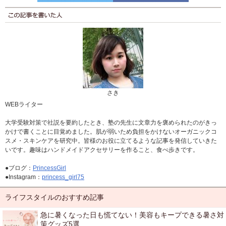
さき
WEBライター
大学受験対策で社説を要約したとき、塾の先生に文章力を褒められたのがきっ
かけで書くことに目覚めました。肌が弱いため負担をかけないオーガニックコ
スメ・スキンケアを研究中。皆様のお役に立てるような記事を発信していきた
いです。趣味はハンドメイドアクセサリーを作ること、食べ歩きです。
●ブログ：
PrincessGirl
●Instagram：
princess_girl75
ライフスタイルのおすすめ記事
急に暑くなった日も慌てない！美容もキープできる暑さ対
策グッズ5選