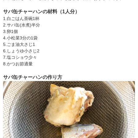
サバ缶チャーハンの材料（1人分）
1.白ごはん茶碗1杯
2.サバ缶(水煮)半分
3.卵1個
4.小松菜3分の1袋
5.ごま油大さじ1
6.しょうゆ小さじ2
7.塩コショウ少々
8.かつお節適量
サバ缶チャーハンの作り方