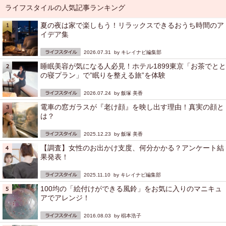
ライフスタイルの人気記事ランキング
夏の夜は家で楽しもう！リラックスできるおうち時間のア
イデア集
2026.07.31 by
キレイナビ編集部
睡眠美容が気になる人必見！ホテル1899東京「お茶でとと
の寝プラン」で”眠りを整える旅”を体験
2026.07.24 by
飯塚 美香
電車の窓ガラスが『老け顔』を映し出す理由！真実の顔と
は？
2025.12.23 by
飯塚 美香
【調査】女性のお出かけ支度、何分かかる？アンケート結
果発表！
2025.11.10 by
キレイナビ編集部
100均の「絵付けができる風鈴」をお気に入りのマニキュ
アでアレンジ！
2016.08.03 by
椙本浩子