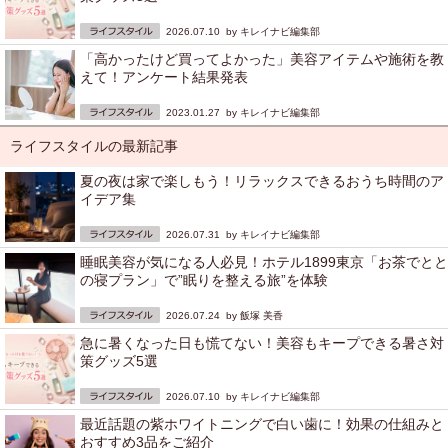
2026.07.10 by
キレイナビ編集部
「高かったけど買ってよかった」美容アイテムや施術を教
えて！アンケート結果発表
2023.01.27 by
キレイナビ編集部
ライフスタイルの最新記事
夏の夜は家で楽しもう！リラックスできるおうち時間のア
イデア集
2026.07.31 by
キレイナビ編集部
睡眠美容が気になる人必見！ホテル1899東京「お茶でとと
の寝プラン」で”眠りを整える旅”を体験
2026.07.24 by
飯塚 美香
急に暑くなった日も慌てない！美容もキープできる暑さ対
策グッズ5選
2026.07.10 by
キレイナビ編集部
最近話題の紫ホワイトニングで白い歯に！効果の仕組みと
おすすめ3品をご紹介