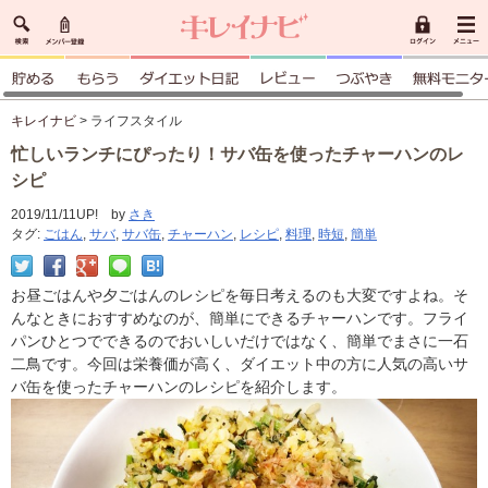
キレイナビ
> ライフスタイル
忙しいランチにぴったり！サバ缶を使ったチャーハンのレ
シピ
2019/11/11UP! by
さき
タグ:
ごはん
,
サバ
,
サバ缶
,
チャーハン
,
レシピ
,
料理
,
時短
,
簡単
お昼ごはんや夕ごはんのレシピを毎日考えるのも大変ですよね。そ
んなときにおすすめなのが、簡単にできるチャーハンです。フライ
パンひとつでできるのでおいしいだけではなく、簡単でまさに一石
二鳥です。今回は栄養価が高く、ダイエット中の方に人気の高いサ
バ缶を使ったチャーハンのレシピを紹介します。