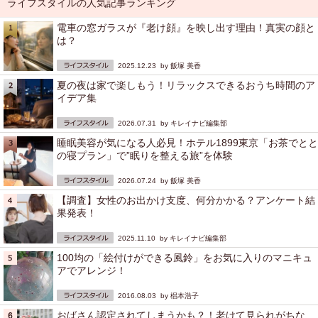
ライフスタイルの人気記事ランキング
電車の窓ガラスが『老け顔』を映し出す理由！真実の顔と
は？
2025.12.23 by
飯塚 美香
夏の夜は家で楽しもう！リラックスできるおうち時間のア
イデア集
2026.07.31 by
キレイナビ編集部
睡眠美容が気になる人必見！ホテル1899東京「お茶でとと
の寝プラン」で”眠りを整える旅”を体験
2026.07.24 by
飯塚 美香
【調査】女性のお出かけ支度、何分かかる？アンケート結
果発表！
2025.11.10 by
キレイナビ編集部
100均の「絵付けができる風鈴」をお気に入りのマニキュ
アでアレンジ！
2016.08.03 by
椙本浩子
おばさん認定されてしまうかも？！老けて見られがちな