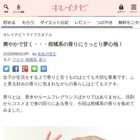
キレイナビ
> ライフスタイル
爽やかで甘く・・・柑橘系の香りにうっとり夢心地！
2020/09/02UP! by
糸魚川理王
タグ:
アロマ
,
柑橘系
,
香り
女子が生活をする上で香りと言うものはとても大切な要素です。ふ
と香る好みの香りに包まれながらの暮らしはとてもステキ。
香りとは、香水やルームフレグランスばかりではありません。洗剤
からコスメまで身の回りにある香り、今回は柑橘系の香りを集めて
みました。