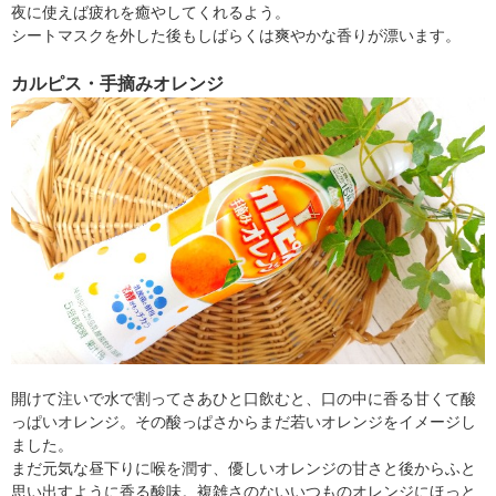
夜に使えば疲れを癒やしてくれるよう。
シートマスクを外した後もしばらくは爽やかな香りが漂います。
カルピス・手摘みオレンジ
開けて注いで水で割ってさあひと口飲むと、口の中に香る甘くて酸
っぱいオレンジ。その酸っぱさからまだ若いオレンジをイメージし
ました。
まだ元気な昼下りに喉を潤す、優しいオレンジの甘さと後からふと
思い出すように香る酸味。複雑さのないいつものオレンジにほっと