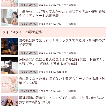
2026.07.10 by
キレイナビ編集部
「高かったけど買ってよかった」美容アイテムや施術を教
えて！アンケート結果発表
2023.01.27 by
キレイナビ編集部
ライフスタイルの最新記事
夏の夜は家で楽しもう！リラックスできるおうち時間のア
イデア集
2026.07.31 by
キレイナビ編集部
睡眠美容が気になる人必見！ホテル1899東京「お茶でとと
の寝プラン」で”眠りを整える旅”を体験
2026.07.24 by
飯塚 美香
急に暑くなった日も慌てない！美容もキープできる暑さ対
策グッズ5選
2026.07.10 by
キレイナビ編集部
最近話題の紫ホワイトニングで白い歯に！効果の仕組みと
おすすめ3品をご紹介