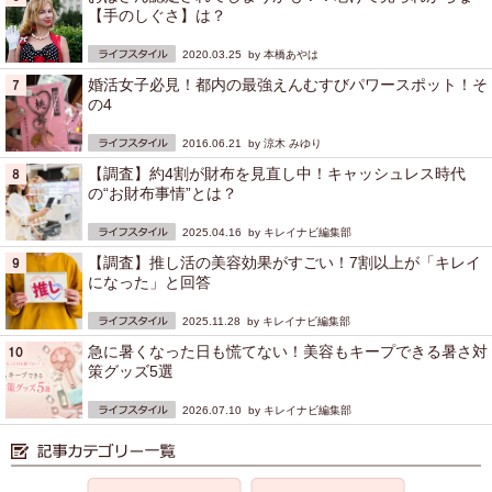
【手のしぐさ】は？
2020.03.25 by
本橋あやは
婚活女子必見！都内の最強えんむすびパワースポット！そ
の4
2016.06.21 by
涼木 みゆり
【調査】約4割が財布を見直し中！キャッシュレス時代
の“お財布事情”とは？
2025.04.16 by
キレイナビ編集部
【調査】推し活の美容効果がすごい！7割以上が「キレイ
になった」と回答
2025.11.28 by
キレイナビ編集部
急に暑くなった日も慌てない！美容もキープできる暑さ対
策グッズ5選
2026.07.10 by
キレイナビ編集部