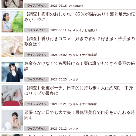
2026.06.18 by
kanami
【調査】梅雨のおしゃれ、85％が悩みあり！髪と足元の悩
みが上位に
2026.06.11 by
キレイナビ編集部
【調査】香り付きコスメ、好きですか？好き派・苦手派の
割合は？
2026.06.02 by
キレイナビ編集部
お金をかけなくても垢抜ける！実は誰でもできる美容の秘
訣
2026.05.25 by
さき
【調査】化粧ポーチ、日常的に持ち歩く人は約5割 中身
はリップが最多に
2026.05.21 by
キレイナビ編集部
頑張れない日でも大丈夫！最低限美容で自分をいたわる時
間を
2026.05.12 by
さき