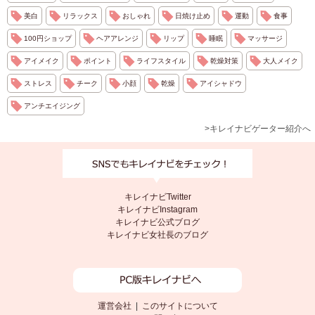
美白
リラックス
おしゃれ
日焼け止め
運動
食事
100円ショップ
ヘアアレンジ
リップ
睡眠
マッサージ
アイメイク
ポイント
ライフスタイル
乾燥対策
大人メイク
ストレス
チーク
小顔
乾燥
アイシャドウ
アンチエイジング
>キレイナビゲーター紹介へ
キレイナビTwitter
キレイナビInstagram
キレイナビ公式ブログ
キレイナビ女社長のブログ
運営会社
|
このサイトについて