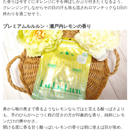
た香りは今すぐにオレンジに手を伸ばしかぶり付きたくなるよう。
クレンジングしながらその日の汗も埃も流されロマンチックな1日の
終わりを過ごせそう。
プレミアムルルルン・瀬戸内レモンの香り
鼻から喉の奥まで香るようなレモンならではと言える酸っぱさより
も、手のひらがべとつく程の甘さの方が印象的な香り。純粋にレモ
ンだけの爽やかさ。
開ける度に香る甘く酸っぱいレモンの香りは朝に使えば目が覚め、