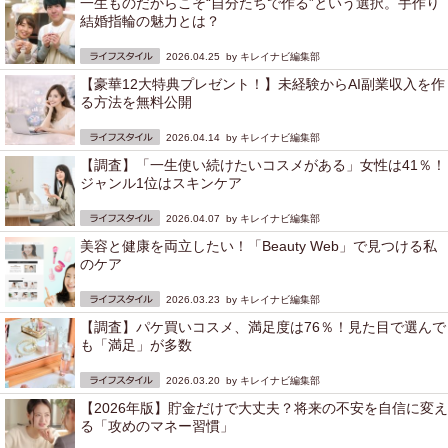
一生ものだからこそ“自分たちで作る”という選択。手作り
結婚指輪の魅力とは？
2026.04.25 by
キレイナビ編集部
【豪華12大特典プレゼント！】未経験からAI副業収入を作
る方法を無料公開
2026.04.14 by
キレイナビ編集部
【調査】「一生使い続けたいコスメがある」女性は41％！
ジャンル1位はスキンケア
2026.04.07 by
キレイナビ編集部
美容と健康を両立したい！「Beauty Web」で見つける私
のケア
2026.03.23 by
キレイナビ編集部
【調査】パケ買いコスメ、満足度は76％！見た目で選んで
も「満足」が多数
2026.03.20 by
キレイナビ編集部
【2026年版】貯金だけで大丈夫？将来の不安を自信に変え
る「攻めのマネー習慣」