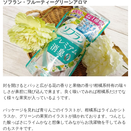
ソフラン・フルーティーグリーンアロマ
封を開けるとパッと広がる花の香りと果物の香り!柑橘系特有の瑞々
しさが鼻腔に飛び込んで来ます。良く嗅いでみれば柑橘系だけでな
く様々な果実が入っているようです。
パッケージを見れば青りんごのイラストが。柑橘系はライムかシト
ラスか、グリーンの果実のイラストが描かれております。つんとし
た酸っぱさにライムかなと想像してみながらお洗濯物を干してみる
のもステキです。