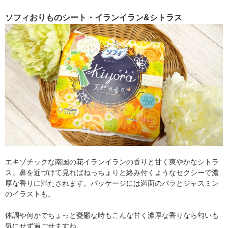
ソフィおりものシート・イランイラン&シトラス
エキゾチックな南国の花イランイランの香りと甘く爽やかなシトラ
ス。鼻を近づけて見ればねっちょりと絡み付くようなセクシーで濃
厚な香りに満たされます。パッケージには満面のバラとジャスミン
のイラストも。
体調や何かでちょっと憂鬱な時もこんな甘く濃厚な香りなら匂いも
気にせず過ごせますね。