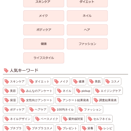
スキンケア
ダイエット
メイク
健康
美肌
コスメ
美容
みんなのアンケート
ネイル
pickup
エイジングケア
保湿
女性向けアンケート
アンケート結果発表
調査結果発表
ボディケア
ヘアケア
100均ネイル
ファッション
ネイルデザイン
ベースメイク
紫外線対策
セルフネイル
プチプラ
プチプラコスメ
プレゼント
栄養
レシピ