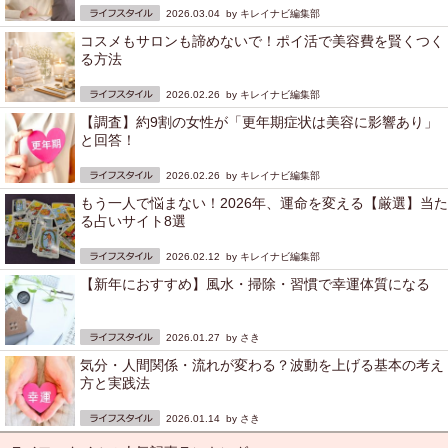
2026.03.04 by
キレイナビ編集部
コスメもサロンも諦めないで！ポイ活で美容費を賢くつく
る方法
2026.02.26 by
キレイナビ編集部
【調査】約9割の女性が「更年期症状は美容に影響あり」
と回答！
2026.02.26 by
キレイナビ編集部
もう一人で悩まない！2026年、運命を変える【厳選】当た
る占いサイト8選
2026.02.12 by
キレイナビ編集部
【新年におすすめ】風水・掃除・習慣で幸運体質になる
2026.01.27 by
さき
気分・人間関係・流れが変わる？波動を上げる基本の考え
方と実践法
2026.01.14 by
さき