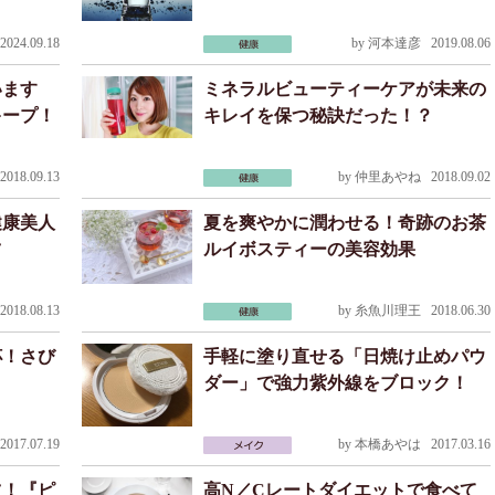
024.09.18
by
河本達彦
2019.08.06
います
ミネラルビューティーケアが未来の
キープ！
キレイを保つ秘訣だった！？
018.09.13
by
仲里あやね
2018.09.02
健康美人
夏を爽やかに潤わせる！奇跡のお茶
ツ
ルイボスティーの美容効果
018.08.13
by
糸魚川理王
2018.06.30
杯！さび
手軽に塗り直せる「日焼け止めパウ
ダー」で強力紫外線をブロック！
017.07.19
by
本橋あやは
2017.03.16
ツ！『ピ
高N／Cレートダイエットで食べて