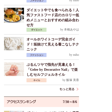
by
miho
ダイエット中でも食べられる！人
気ファストフード店のカロリー低
めメニューとおすすめの組み合わ
せ方
by
本橋あやは
オールホワイトコーデ完全ガイ
ド！垢抜けて見える着こなしテク
ニック
by
miho
ぷるんツヤで指先が見違える！
「Gelee by Decorative Nail」で楽
しむセルフジェルネイル
by
飯塚 美香
7/30～8/6