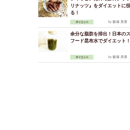
リナッツ』をダイエットに
る！
by
飯塚 美香
2
余分な脂肪を排出！日本の
フード昆布水でダイエット
by
飯塚 美香
2