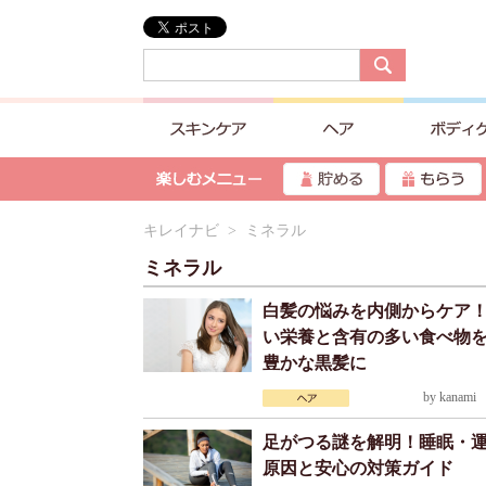
キレイナビ
> ミネラル
ミネラル
白髪の悩みを内側からケア
い栄養と含有の多い食べ物
豊かな黒髪に
by
kanami
2
足がつる謎を解明！睡眠・
原因と安心の対策ガイド