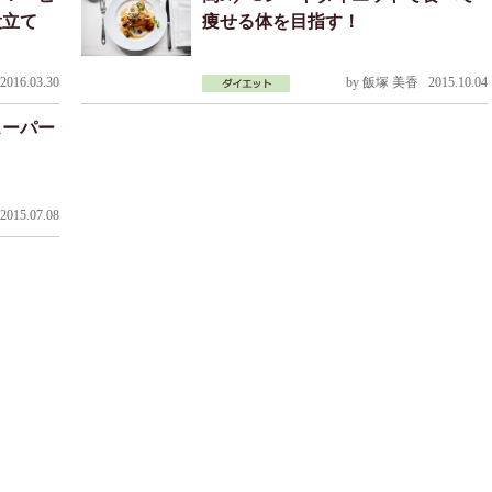
役立て
痩せる体を目指す！
016.03.30
by
飯塚 美香
2015.10.04
スーパー
！
015.07.08