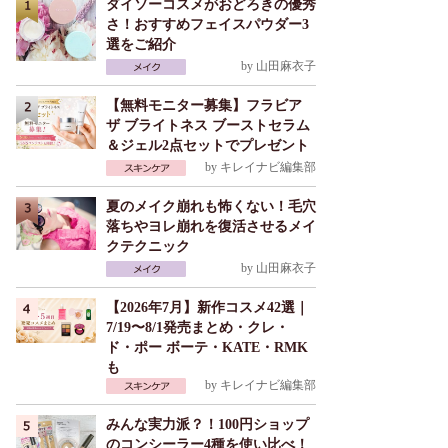
ダイソーコスメがおどろきの優秀
さ！おすすめフェイスパウダー3
選をご紹介
by
山田麻衣子
【無料モニター募集】フラビア
ザ ブライトネス ブーストセラム
＆ジェル2点セットでプレゼント
by
キレイナビ編集部
夏のメイク崩れも怖くない！毛穴
落ちやヨレ崩れを復活させるメイ
クテクニック
by
山田麻衣子
【2026年7月】新作コスメ42選｜
7/19〜8/1発売まとめ・クレ・
ド・ポー ボーテ・KATE・RMK
も
by
キレイナビ編集部
みんな実力派？！100円ショップ
のコンシーラー4種を使い比べ！