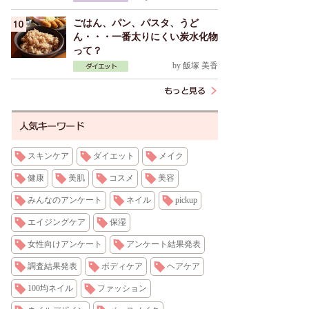
ごはん、パン、パスタ、うど
ん・・・一番太りにくい炭水化物
って？
by
飯塚 美香
スキンケア
ダイエット
メイク
健康
美肌
コスメ
美容
みんなのアンケート
ネイル
pickup
エイジングケア
保湿
女性向けアンケート
アンケート結果発表
調査結果発表
ボディケア
ヘアケア
100均ネイル
ファッション