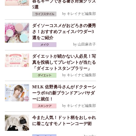
容もキープできる暑さ対策グッズ
5選
by
キレイナビ編集部
ダイソーコスメがおどろきの優秀
さ！おすすめフェイスパウダー3
選をご紹介
by
山田麻衣子
ダイエットが続かない人必見！写
真を投稿してプレゼントが当たる
「ダイエットスタンプラリー」
by
キレイナビ編集部
M!LK 佐野勇斗さんがドクターシ
ーラボ®の新ブランドアンバサダ
ーに就任！
by
キレイナビ編集部
今また人気！ドット柄をおしゃれ
に着こなすモノトーンコーデ術