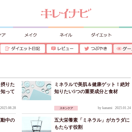
！摂りた
ミネラルで美肌＆健康ゲット！絶対
を知って
知りたい5つの重要成分と食材
025.08.28
by
kanami
2025.01.24
運動中の
五大栄養素「ミネラル」がカラダに
もたらす役割