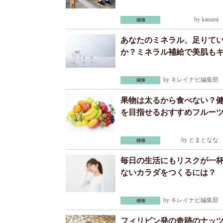
by
kanami
2
あなたのミネラル、足りて
か？ミネラル補給で美肌も
by
キレイナビ編集部
2
果物は太るから食べない？
を目指せるおすすめフルー
by
とまとなな
2
毎日の生活にもリスクが一
ないカラダをつくるには？
by
キレイナビ編集部
2
フィリピン発の奇跡のナッ