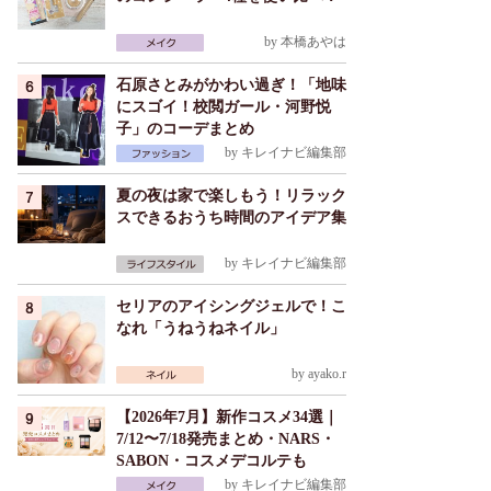
by
本橋あやは
石原さとみがかわい過ぎ！「地味
にスゴイ！校閲ガール・河野悦
子」のコーデまとめ
by
キレイナビ編集部
夏の夜は家で楽しもう！リラック
スできるおうち時間のアイデア集
by
キレイナビ編集部
セリアのアイシングジェルで！こ
なれ「うねうねネイル」
by
ayako.r
【2026年7月】新作コスメ34選｜
7/12〜7/18発売まとめ・NARS・
SABON・コスメデコルテも
by
キレイナビ編集部