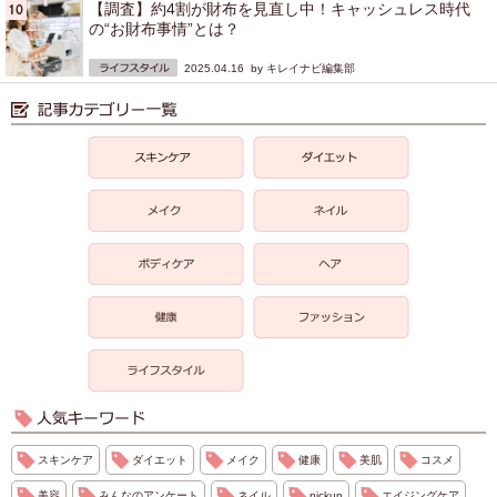
【調査】約4割が財布を見直し中！キャッシュレス時代
の“お財布事情”とは？
2025.04.16 by
キレイナビ編集部
スキンケア
ダイエット
メイク
健康
美肌
コスメ
美容
みんなのアンケート
ネイル
pickup
エイジングケア