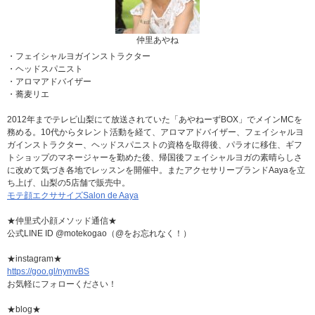
仲里あやね
・フェイシャルヨガインストラクター
・ヘッドスパニスト
・アロマアドバイザー
・蕎麦リエ
2012年までテレビ山梨にて放送されていた「あやねーずBOX」でメインMCを
務める。10代からタレント活動を経て、アロマアドバイザー、フェイシャルヨ
ガインストラクター、ヘッドスパニストの資格を取得後、パラオに移住、ギフ
トショップのマネージャーを勤めた後、帰国後フェイシャルヨガの素晴らしさ
に改めて気づき各地でレッスンを開催中。またアクセサリーブランドAayaを立
ち上げ、山梨の5店舗で販売中。
モテ顔エクササイズSalon de Aaya
★仲里式小顔メソッド通信★
公式LINE ID @motekogao（@をお忘れなく！）
★instagram★
https://goo.gl/nymvBS
お気軽にフォローください！
★blog★