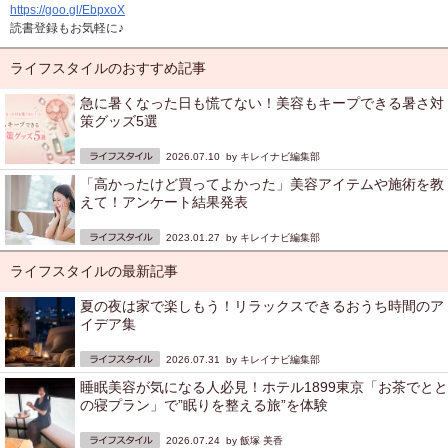
https://goo.gl/EbpxoX
読書登録もお気軽に♪
ライフスタイルのおすすめ記事
急に暑くなった日も慌てない！美容もキープできる暑さ対
策グッズ5選
2026.07.10 by
キレイナビ編集部
「高かったけど買ってよかった」美容アイテムや施術を教
えて！アンケート結果発表
2023.01.27 by
キレイナビ編集部
ライフスタイルの最新記事
夏の夜は家で楽しもう！リラックスできるおうち時間のア
イデア集
2026.07.31 by
キレイナビ編集部
睡眠美容が気になる人必見！ホテル1899東京「お茶でとと
の寝プラン」で”眠りを整える旅”を体験
2026.07.24 by
飯塚 美香