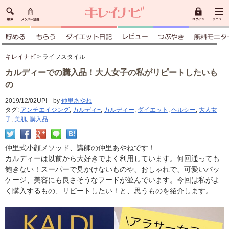
キレイナビ
> ライフスタイル
カルディーでの購入品！大人女子の私がリピートしたいも
の
2019/12/02UP! by
仲里あやね
タグ:
アンチエイジング
,
カルディ−
,
カルディー
,
ダイエット
,
ヘルシー
,
大人女
子
,
美肌
,
購入品
仲里式小顔メソッド、講師の仲里あやねです！
カルディーは以前から大好きでよく利用しています。何回通っても
飽きない！スーパーで見かけないものや、おしゃれで、可愛いパッ
ケージ、美容にも良さそうなフードが並んでいます。今回は私がよ
く購入するもの、リピートしたい！と、思うものを紹介します。