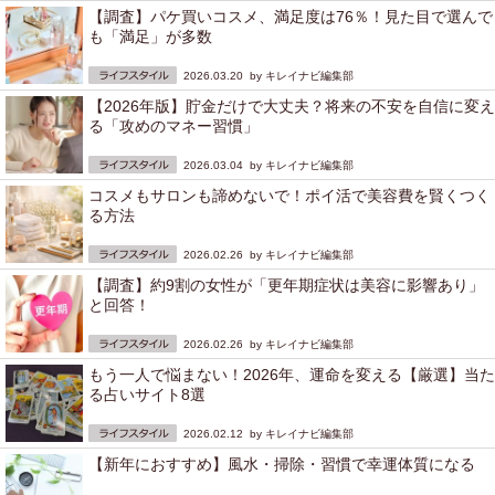
【調査】パケ買いコスメ、満足度は76％！見た目で選んで
も「満足」が多数
2026.03.20 by
キレイナビ編集部
【2026年版】貯金だけで大丈夫？将来の不安を自信に変え
る「攻めのマネー習慣」
2026.03.04 by
キレイナビ編集部
コスメもサロンも諦めないで！ポイ活で美容費を賢くつく
る方法
2026.02.26 by
キレイナビ編集部
【調査】約9割の女性が「更年期症状は美容に影響あり」
と回答！
2026.02.26 by
キレイナビ編集部
もう一人で悩まない！2026年、運命を変える【厳選】当た
る占いサイト8選
2026.02.12 by
キレイナビ編集部
【新年におすすめ】風水・掃除・習慣で幸運体質になる