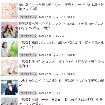
急に暑くなった日も慌てない！美容もキープできる暑さ対
策グッズ5選
2026.07.10 by
キレイナビ編集部
最近話題の紫ホワイトニングで白い歯に！効果の仕組みと
おすすめ3品をご紹介
2026.06.18 by
kanami
【調査】梅雨のおしゃれ、85％が悩みあり！髪と足元の悩
みが上位に
2026.06.11 by
キレイナビ編集部
【調査】香り付きコスメ、好きですか？好き派・苦手派の
割合は？
2026.06.02 by
キレイナビ編集部
お金をかけなくても垢抜ける！実は誰でもできる美容の秘
訣
2026.05.25 by
さき
【調査】化粧ポーチ、日常的に持ち歩く人は約5割 中身
はリップが最多に