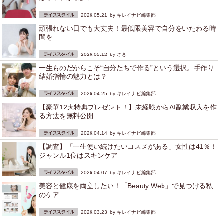
2026.05.21 by
キレイナビ編集部
頑張れない日でも大丈夫！最低限美容で自分をいたわる時
間を
2026.05.12 by
さき
一生ものだからこそ“自分たちで作る”という選択。手作り
結婚指輪の魅力とは？
2026.04.25 by
キレイナビ編集部
【豪華12大特典プレゼント！】未経験からAI副業収入を作
る方法を無料公開
2026.04.14 by
キレイナビ編集部
【調査】「一生使い続けたいコスメがある」女性は41％！
ジャンル1位はスキンケア
2026.04.07 by
キレイナビ編集部
美容と健康を両立したい！「Beauty Web」で見つける私
のケア
2026.03.23 by
キレイナビ編集部