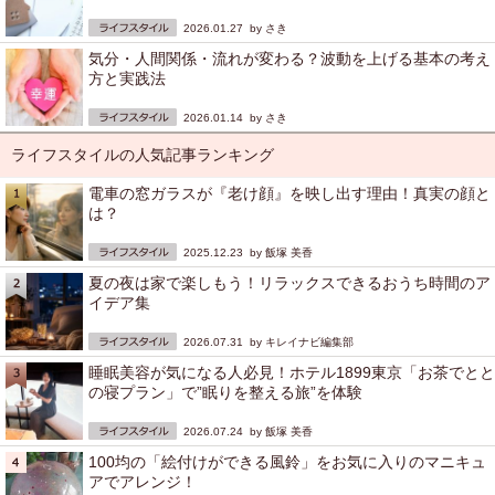
2026.01.27 by
さき
気分・人間関係・流れが変わる？波動を上げる基本の考え
方と実践法
2026.01.14 by
さき
ライフスタイルの人気記事ランキング
電車の窓ガラスが『老け顔』を映し出す理由！真実の顔と
は？
2025.12.23 by
飯塚 美香
夏の夜は家で楽しもう！リラックスできるおうち時間のア
イデア集
2026.07.31 by
キレイナビ編集部
睡眠美容が気になる人必見！ホテル1899東京「お茶でとと
の寝プラン」で”眠りを整える旅”を体験
2026.07.24 by
飯塚 美香
100均の「絵付けができる風鈴」をお気に入りのマニキュ
アでアレンジ！