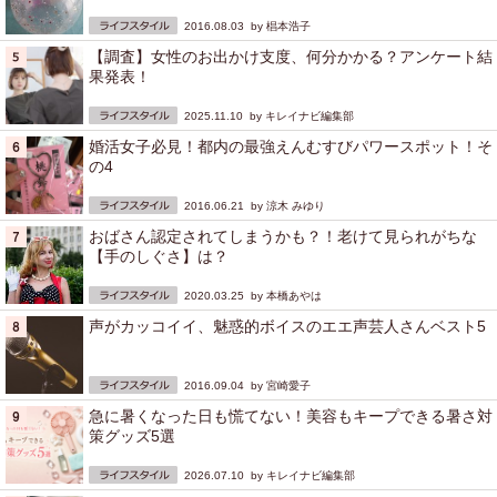
2016.08.03 by
椙本浩子
【調査】女性のお出かけ支度、何分かかる？アンケート結
果発表！
2025.11.10 by
キレイナビ編集部
婚活女子必見！都内の最強えんむすびパワースポット！そ
の4
2016.06.21 by
涼木 みゆり
おばさん認定されてしまうかも？！老けて見られがちな
【手のしぐさ】は？
2020.03.25 by
本橋あやは
声がカッコイイ、魅惑的ボイスのエエ声芸人さんベスト5
2016.09.04 by
宮崎愛子
急に暑くなった日も慌てない！美容もキープできる暑さ対
策グッズ5選
2026.07.10 by
キレイナビ編集部