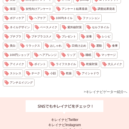
保湿
女性向けアンケート
アンケート結果発表
調査結果発表
ボディケア
ヘアケア
100均ネイル
ファッション
ネイルデザイン
ベースメイク
紫外線対策
セルフネイル
プチプラ
プチプラコスメ
プレゼント
栄養
レシピ
美白
リラックス
おしゃれ
日焼け止め
運動
食事
100円ショップ
ヘアアレンジ
リップ
睡眠
マッサージ
アイメイク
ポイント
ライフスタイル
乾燥対策
大人メイク
ストレス
チーク
小顔
乾燥
アイシャドウ
アンチエイジング
>キレイナビゲーター紹介へ
キレイナビTwitter
キレイナビInstagram