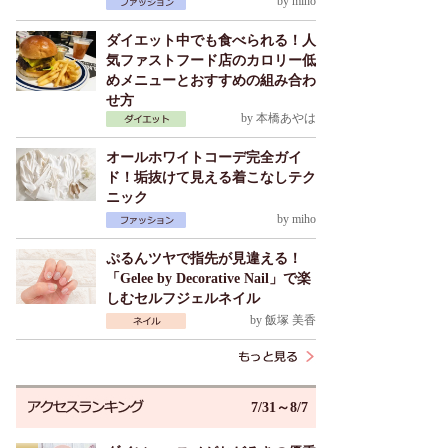
by
miho
ダイエット中でも食べられる！人
気ファストフード店のカロリー低
めメニューとおすすめの組み合わ
せ方
by
本橋あやは
オールホワイトコーデ完全ガイ
ド！垢抜けて見える着こなしテク
ニック
by
miho
ぷるんツヤで指先が見違える！
「Gelee by Decorative Nail」で楽
しむセルフジェルネイル
by
飯塚 美香
7/31～8/7