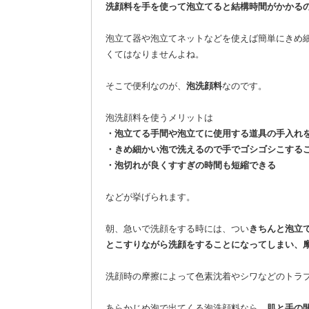
洗顔料を手を使って泡立てると結構時間がかかる
泡立て器や泡立てネットなどを使えば簡単にきめ
くてはなりませんよね。
そこで便利なのが、
泡洗顔料
なのです。
泡洗顔料を使うメリットは
・泡立てる手間や泡立てに使用する道具の手入れ
・きめ細かい泡で洗えるので手でゴシゴシこする
・泡切れが良くすすぎの時間も短縮できる
などが挙げられます。
朝、急いで洗顔をする時には、つい
きちんと泡立
とこすりながら洗顔をすることになってしまい、
洗顔時の摩擦によって色素沈着やシワなどのトラ
あらかじめ泡で出てくる泡洗顔料なら、
肌と手の