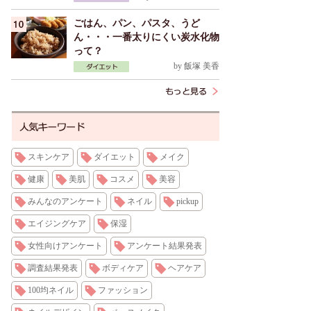
ごはん、パン、パスタ、うど
ん・・・一番太りにくい炭水化物
って？
by
飯塚 美香
スキンケア
ダイエット
メイク
健康
美肌
コスメ
美容
みんなのアンケート
ネイル
pickup
エイジングケア
保湿
女性向けアンケート
アンケート結果発表
調査結果発表
ボディケア
ヘアケア
100均ネイル
ファッション