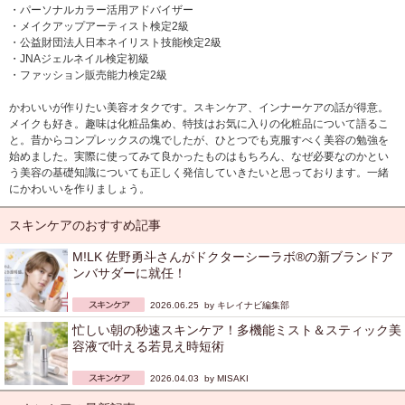
・パーソナルカラー活用アドバイザー
・メイクアップアーティスト検定2級
・公益財団法人日本ネイリスト技能検定2級
・JNAジェルネイル検定初級
・ファッション販売能力検定2級
かわいいが作りたい美容オタクです。スキンケア、インナーケアの話が得意。
メイクも好き。趣味は化粧品集め、特技はお気に入りの化粧品について語るこ
と。昔からコンプレックスの塊でしたが、ひとつでも克服すべく美容の勉強を
始めました。実際に使ってみて良かったものはもちろん、なぜ必要なのかとい
う美容の基礎知識についても正しく発信していきたいと思っております。一緒
にかわいいを作りましょう。
スキンケアのおすすめ記事
M!LK 佐野勇斗さんがドクターシーラボ®の新ブランドア
ンバサダーに就任！
2026.06.25 by
キレイナビ編集部
忙しい朝の秒速スキンケア！多機能ミスト＆スティック美
容液で叶える若見え時短術
2026.04.03 by
MISAKI