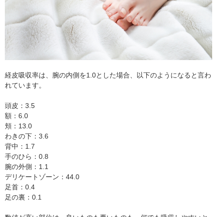
経皮吸収率は、腕の内側を1.0とした場合、以下のようになると言わ
れています。
頭皮：3.5
額：6.0
頬：13.0
わきの下：3.6
背中：1.7
手のひら：0.8
腕の外側：1.1
デリケートゾーン：44.0
足首：0.4
足の裏：0.1