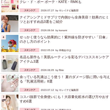
クレ・ド・ポー ボーテ・KATE・RMKも
2026.07.27 by
キレイナビ編集部
ナイアシンアミドサプリで内側から全身美容！効果のヒミ
ツとおすすめ品3選をご紹介
2026.08.04 by
kanami
せっかく使うなら効果的に！紫外線を防ぎやすい「日傘」
のさし方のポイント
2022.05.24 by
本橋あやは
名品も新作も！美肌ルーティンを彩るデパコススキンケア
アイテム3選
2026.08.05 by
Ririe
余っている乳液はこう使う！ 夏のダメージ肌に潤いを与え
る『乳液活用術』8選
2023.07.12 by
キレイナビ編集部
コスパ抜群で全身使いにも！大容量化粧水の選び方やおす
すめ6選
2025.08.15 by
本橋あやは