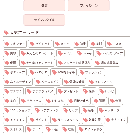
スキンケア
ダイエット
メイク
健康
美肌
コスメ
美容
みんなのアンケート
ネイル
pickup
エイジングケア
保湿
女性向けアンケート
アンケート結果発表
調査結果発表
ボディケア
ヘアケア
100均ネイル
ファッション
ネイルデザイン
ベースメイク
紫外線対策
セルフネイル
プチプラ
プチプラコスメ
プレゼント
栄養
レシピ
美白
リラックス
おしゃれ
日焼け止め
運動
食事
100円ショップ
ヘアアレンジ
リップ
睡眠
マッサージ
アイメイク
ポイント
ライフスタイル
乾燥対策
大人メイク
ストレス
チーク
小顔
乾燥
アイシャドウ