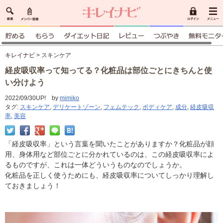
キレイナビ
> スキンケア
経皮吸収率って知ってる？化粧品は部位ごとにきちんと使
い分けよう
2022/09/30UP! by
mimiko
タグ:
スキンケア
,
デリケートゾーン
,
フェムテック
,
ボディケア
,
成分
,
経皮吸収
率
,
美容
「経皮吸収率」という言葉を聞いたことがありますか？化粧品が顔
用、身体用など部位ごとに分かれているのは、この経皮吸収率によ
るものですが、これは一体どういうものなのでしょうか。
化粧品を正しく使うためにも、経皮吸収率についてしっかり理解し
ておきましょう！