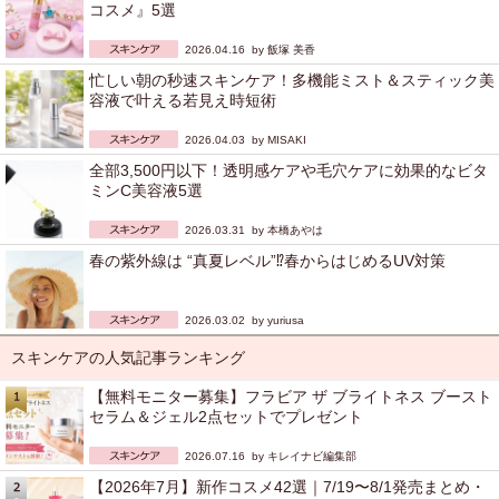
コスメ』5選
2026.04.16 by
飯塚 美香
忙しい朝の秒速スキンケア！多機能ミスト＆スティック美
容液で叶える若見え時短術
2026.04.03 by
MISAKI
全部3,500円以下！透明感ケアや毛穴ケアに効果的なビタ
ミンC美容液5選
2026.03.31 by
本橋あやは
春の紫外線は “真夏レベル”⁉︎春からはじめるUV対策
2026.03.02 by
yuriusa
スキンケアの人気記事ランキング
【無料モニター募集】フラビア ザ ブライトネス ブースト
セラム＆ジェル2点セットでプレゼント
2026.07.16 by
キレイナビ編集部
【2026年7月】新作コスメ42選｜7/19〜8/1発売まとめ・