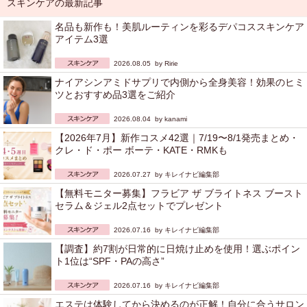
スキンケアの最新記事
名品も新作も！美肌ルーティンを彩るデパコススキンケア
アイテム3選
2026.08.05 by
Ririe
ナイアシンアミドサプリで内側から全身美容！効果のヒミ
ツとおすすめ品3選をご紹介
2026.08.04 by
kanami
【2026年7月】新作コスメ42選｜7/19〜8/1発売まとめ・
クレ・ド・ポー ボーテ・KATE・RMKも
2026.07.27 by
キレイナビ編集部
【無料モニター募集】フラビア ザ ブライトネス ブースト
セラム＆ジェル2点セットでプレゼント
2026.07.16 by
キレイナビ編集部
【調査】約7割が日常的に日焼け止めを使用！選ぶポイン
ト1位は“SPF・PAの高さ”
2026.07.16 by
キレイナビ編集部
エステは体験してから決めるのが正解！自分に合うサロン