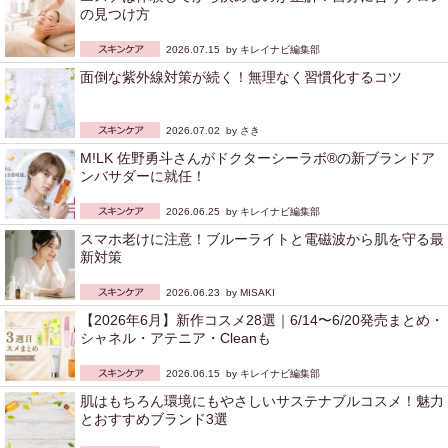
の見つけ方
2026.07.15 by
キレイナビ編集部
面倒な紫外線対策が続く！無理なく習慣化するコツ
2026.07.02 by
さき
M!LK 佐野勇斗さんがドクターシーラボ®の新ブランドア
ンバサダーに就任！
2026.06.25 by
キレイナビ編集部
スマホ老けに注意！ブルーライトと電磁波から肌を守る最
新対策
2026.06.23 by
MISAKI
【2026年6月】新作コスメ28選｜6/14〜6/20発売まとめ・
シャネル・アテニア・Cleanも
2026.06.15 by
キレイナビ編集部
肌はもちろん環境にもやさしいサステナブルコスメ！魅力
とおすすめブランド3選