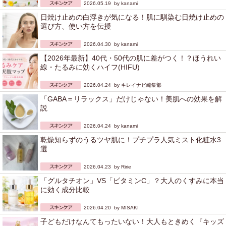
2026.05.19 by
kanami
日焼け止めの白浮きが気になる！肌に馴染む日焼け止めの
選び方、使い方を伝授
2026.04.30 by
kanami
【2026年最新】40代・50代の肌に差がつく！？ほうれい
線・たるみに効くハイフ(HIFU)
2026.04.24 by
キレイナビ編集部
「GABA＝リラックス」だけじゃない！美肌への効果を解
説
2026.04.24 by
kanami
乾燥知らずのうるツヤ肌に！プチプラ人気ミスト化粧水3
選
2026.04.23 by
Ririe
「グルタチオン」VS「ビタミンC」？大人のくすみに本当
に効く成分比較
2026.04.20 by
MISAKI
子どもだけなんてもったいない！大人もときめく『キッズ