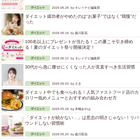
2026.06.29 by
キレイナビ編集部
ダイエット成功者がやめたのは“お菓子”ではなく“我慢”だ
った
2026.06.16 by
森川彩花
100名以上にプレゼントが当たる！この夏こそ引き締め
る！夏のダイエット祭り開催決定！
2026.06.12 by
キレイナビ編集部
30代から急に痩せにくくなった人が見直すべき生活習慣
2026.06.03 by
さき
ダイエット中でも食べられる！人気ファストフード店のカ
ロリー低めメニューとおすすめの組み合わせ方
2026.05.29 by
本橋あやは
「ダイエットが続かない…」は意志の弱さじゃない！リバ
ウンドしない習慣術
2026.05.20 by
森川彩花