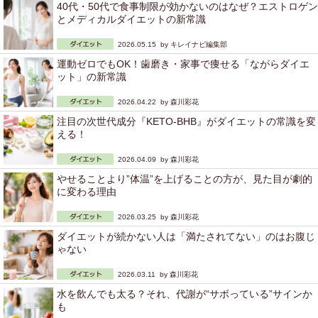
40代・50代で食事制限が効かないのはなぜ？エストロゲン
とメディカルダイエットの新常識
2026.05.15 by
キレイナビ編集部
運動ゼロでもOK！歯磨き・家事で痩せる「ながらダイエ
ット」の新常識
2026.04.22 by
森川彩花
注目の次世代成分『KETO-BHB』がダイエットの常識を変
える！
2026.04.09 by
森川彩花
やせることより”体温”を上げることの方が、見た目が劇的
に変わる理由
2026.03.25 by
森川彩花
ダイエットが続かない人は「満たされてない」のはお腹じ
ゃない
2026.03.11 by
森川彩花
水を飲んでも太る？それ、代謝が“サボっている”サインか
も