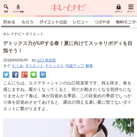
キレイナビ
> ダイエット
デトックス力がUPする春！夏に向けてスッキリボディを目
指そう！
2018/04/09UP! by
山口 裕加里
タグ:
むくみ
,
ダイエット
,
デトックス
,
代謝アップ
,
解毒
こんにちは。エステティシャンの山口裕加里です。桜も咲き、春を
感じますね。暖かくなってくると、何だか動きたくなる気持ちにな
りませんか？春は、体が目覚める季節。この目覚めの季節でしっか
り体を目覚めさせてあげると、露出の増える暑い夏に慌てないダイ
エットに繋がりますよ。