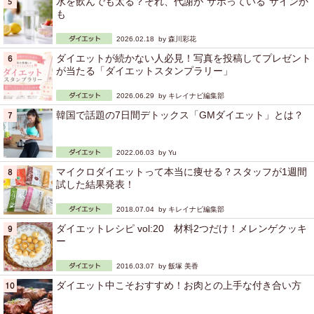
水を飲んでも太る？それ、代謝が“サボっている”サインか
も
2026.02.18 by
森川彩花
ダイエットが続かない人必見！写真を投稿してプレゼント
が当たる「ダイエットスタンプラリー」
2026.06.29 by
キレイナビ編集部
韓国で話題の7日間デトックス「GMダイエット」とは？
2022.06.03 by
Yu
マイクロダイエットって本当に痩せる？スタッフが1週間
試した結果発表！
2018.07.04 by
キレイナビ編集部
ダイエットレシピ vol:20 材料2つだけ！メレンゲクッキ
ー
2016.03.07 by
飯塚 美香
ダイエット中こそおすすめ！お肉との上手な付き合い方