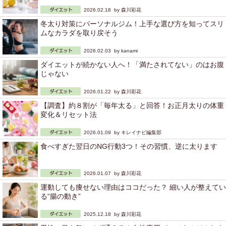
2026.02.18 by
森川彩花
冬太り対策にパーソナルジム！上手な選び方を知ってスリ
ムなカラダを取り戻そう
2026.02.03 by
kanami
ダイエットが続かない人へ！「満たされてない」のはお腹
じゃない
2026.01.22 by
森川彩花
【調査】約８割が「毎年太る」と回答！お正月太りの体重
変化＆リセット法
2026.01.09 by
キレイナビ編集部
食べすぎた翌日のNG行動3つ！その習慣、逆に太ります
2026.01.07 by
森川彩花
運動しても痩せない理由はココだった？ 細い人が整えてい
る“腸の動き”
2025.12.18 by
森川彩花