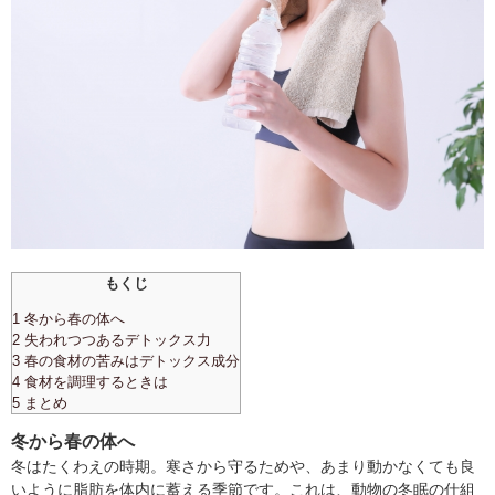
もくじ
1 冬から春の体へ
2 失われつつあるデトックス力
3 春の食材の苦みはデトックス成分
4 食材を調理するときは
5 まとめ
冬から春の体へ
冬はたくわえの時期。寒さから守るためや、あまり動かなくても良
いように脂肪を体内に蓄える季節です。これは、動物の冬眠の仕組