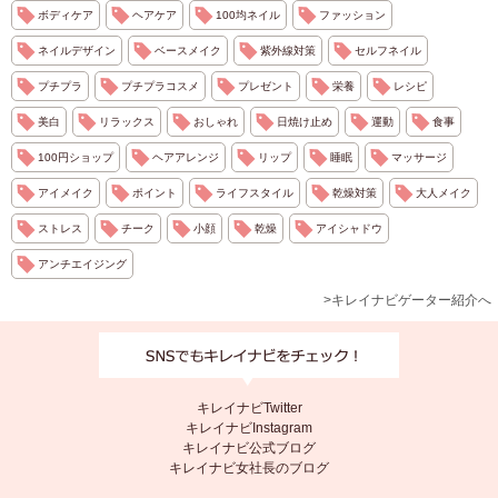
ボディケア
ヘアケア
100均ネイル
ファッション
ネイルデザイン
ベースメイク
紫外線対策
セルフネイル
プチプラ
プチプラコスメ
プレゼント
栄養
レシピ
美白
リラックス
おしゃれ
日焼け止め
運動
食事
100円ショップ
ヘアアレンジ
リップ
睡眠
マッサージ
アイメイク
ポイント
ライフスタイル
乾燥対策
大人メイク
ストレス
チーク
小顔
乾燥
アイシャドウ
アンチエイジング
>キレイナビゲーター紹介へ
キレイナビTwitter
キレイナビInstagram
キレイナビ公式ブログ
キレイナビ女社長のブログ