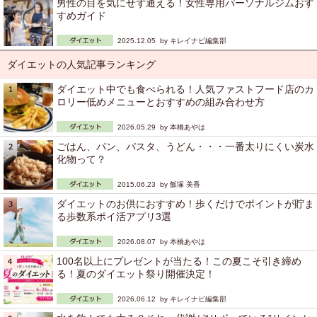
男性の目を気にせず通える！女性専用パーソナルジムおす
すめガイド
2025.12.05 by
キレイナビ編集部
ダイエットの人気記事ランキング
ダイエット中でも食べられる！人気ファストフード店のカ
ロリー低めメニューとおすすめの組み合わせ方
2026.05.29 by
本橋あやは
ごはん、パン、パスタ、うどん・・・一番太りにくい炭水
化物って？
2015.06.23 by
飯塚 美香
ダイエットのお供におすすめ！歩くだけでポイントが貯ま
る歩数系ポイ活アプリ3選
2026.08.07 by
本橋あやは
100名以上にプレゼントが当たる！この夏こそ引き締め
る！夏のダイエット祭り開催決定！
2026.06.12 by
キレイナビ編集部