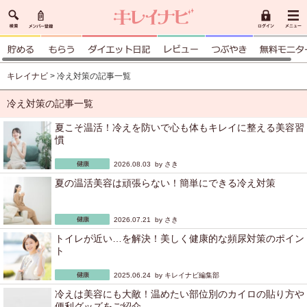
キレイナビ
> 冷え対策の記事一覧
冷え対策の記事一覧
夏こそ温活！冷えを防いで心も体もキレイに整える美容習
慣
2026.08.03 by
さき
夏の温活美容は頑張らない！簡単にできる冷え対策
2026.07.21 by
さき
トイレが近い…を解決！美しく健康的な頻尿対策のポイン
ト
2025.06.24 by
キレイナビ編集部
冷えは美容にも大敵！温めたい部位別のカイロの貼り方や
便利グッズをご紹介