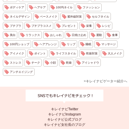
ボディケア
ヘアケア
100均ネイル
ファッション
ネイルデザイン
ベースメイク
紫外線対策
セルフネイル
プチプラ
プチプラコスメ
プレゼント
栄養
レシピ
美白
リラックス
おしゃれ
日焼け止め
運動
食事
100円ショップ
ヘアアレンジ
リップ
睡眠
マッサージ
アイメイク
ポイント
ライフスタイル
乾燥対策
大人メイク
ストレス
チーク
小顔
乾燥
アイシャドウ
アンチエイジング
>キレイナビゲーター紹介へ
キレイナビTwitter
キレイナビInstagram
キレイナビ公式ブログ
キレイナビ女社長のブログ