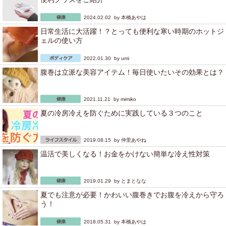
2024.02.02 by
本橋あやは
日常生活に大活躍！？とっても便利な寒い時期のホットジ
ェルの使い方
2022.01.30 by
umi
腹巻は立派な美容アイテム！毎日使いたいその効果とは？
2021.11.21 by
mimiko
夏の冷房冷えを防ぐために実践している３つのこと
2019.08.15 by
仲里あやね
温活で美しくなる！お金をかけない簡単な冷え性対策
2019.01.29 by
とまとなな
夏でも注意が必要！かわいい腹巻きでお腹を冷えから守ろ
う！
2018.05.31 by
本橋あやは