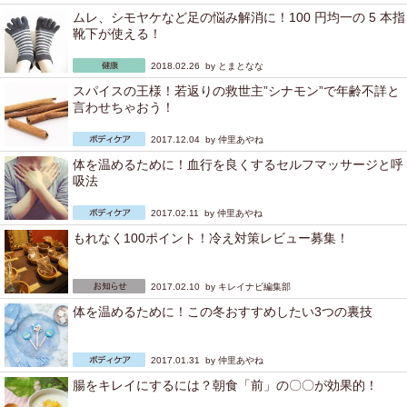
ムレ、シモヤケなど足の悩み解消に！100 円均一の 5 本指
靴下が使える！
2018.02.26 by
とまとなな
スパイスの王様！若返りの救世主”シナモン”で年齢不詳と
言わせちゃおう！
2017.12.04 by
仲里あやね
体を温めるために！血行を良くするセルフマッサージと呼
吸法
2017.02.11 by
仲里あやね
もれなく100ポイント！冷え対策レビュー募集！
2017.02.10 by
キレイナビ編集部
体を温めるために！この冬おすすめしたい3つの裏技
2017.01.31 by
仲里あやね
腸をキレイにするには？朝食「前」の〇〇が効果的！