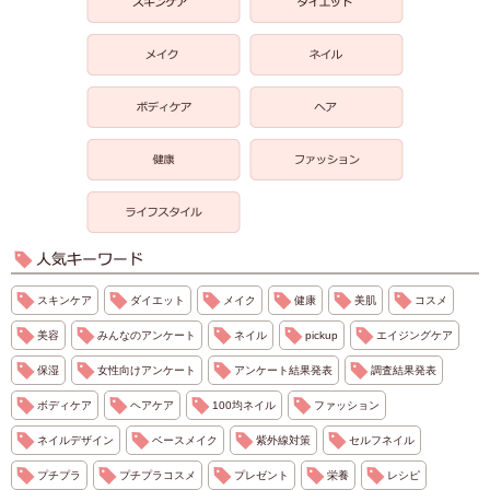
スキンケア
ダイエット
メイク
健康
美肌
コスメ
美容
みんなのアンケート
ネイル
pickup
エイジングケア
保湿
女性向けアンケート
アンケート結果発表
調査結果発表
ボディケア
ヘアケア
100均ネイル
ファッション
ネイルデザイン
ベースメイク
紫外線対策
セルフネイル
プチプラ
プチプラコスメ
プレゼント
栄養
レシピ