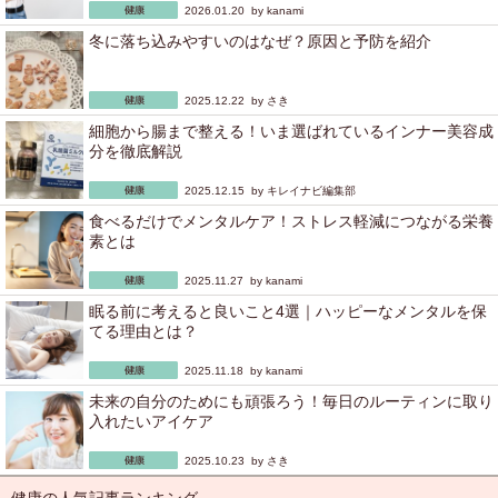
2026.01.20 by
kanami
冬に落ち込みやすいのはなぜ？原因と予防を紹介
2025.12.22 by
さき
細胞から腸まで整える！いま選ばれているインナー美容成
分を徹底解説
2025.12.15 by
キレイナビ編集部
食べるだけでメンタルケア！ストレス軽減につながる栄養
素とは
2025.11.27 by
kanami
眠る前に考えると良いこと4選｜ハッピーなメンタルを保
てる理由とは？
2025.11.18 by
kanami
未来の自分のためにも頑張ろう！毎日のルーティンに取り
入れたいアイケア
2025.10.23 by
さき