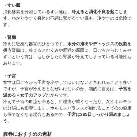
・すい臓
消化酵素を分泌しているすい臓は、
冷えると消化不良を起こしま
す
。わかりやすく身体の不調に繋がるすい臓も、冷やすのは危険で
す。
・腎臓
冷えに敏感な器官のひとつです。
水分の排出やデトックスの役割を
担う
腎臓は、冷えるとむくみや肥満の原因に。日ごろからむくみや
すいという方は、もしかしたら腎臓が冷えてしまっている可能性も
あります。
・子宮
女性は日ごろから子宮を冷やしてはいけないと言われることも多い
ですが、子宮が冷えるとなぜいけないのか。端的に言えば、
子宮を
温める＝女子力アップ
だからです。
冷えて子宮の血流が滞ると、生理痛が重くなったり、女性ホルモン
の分泌にも影響します。ホルモンバランスが崩れることで心の健康
も保てなくなる場合もあるので、
子宮は365日しっかり温めましょ
う
。
腹巻におすすめの素材