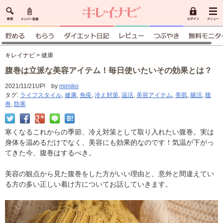
キレイナビ
> 健康
腹巻は立派な美容アイテム！毎日使いたいその効果とは？
2021/11/21UP! by
mimiko
タグ:
ライフスタイル
,
健康
,
免疫
,
冷え対策
,
温活
,
美容アイテム
,
美肌
,
腸活
,
腹
巻
,
防寒
寒くなるこれからの季節、冷え対策として取り入れたい腹巻。実は
身体を温めるだけでなく、美容にも効果的なのです！気温が下がっ
てきた今、腹巻はするべき。
美容の観点から見た腹巻をした方がいい理由と、意外と間違えてい
る方の多い正しい着け方についてお話していきます。