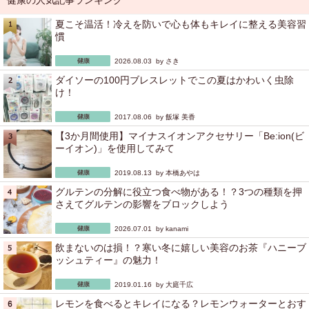
健康の人気記事ランキング
夏こそ温活！冷えを防いで心も体もキレイに整える美容習
慣
2026.08.03 by
さき
ダイソーの100円ブレスレットでこの夏はかわいく虫除
け！
2017.08.06 by
飯塚 美香
【3か月間使用】マイナスイオンアクセサリー「Be:ion(ビ
ーイオン)」を使用してみて
2019.08.13 by
本橋あやは
グルテンの分解に役立つ食べ物がある！？3つの種類を押
さえてグルテンの影響をブロックしよう
2026.07.01 by
kanami
飲まないのは損！？寒い冬に嬉しい美容のお茶『ハニーブ
ッシュティー』の魅力！
2019.01.16 by
大庭千広
レモンを食べるとキレイになる？レモンウォーターとおす