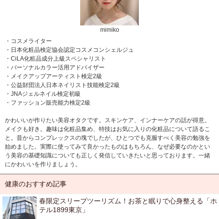
mimiko
・コスメライター
・日本化粧品検定協会認定コスメコンシェルジュ
・CiLA化粧品成分上級スペシャリスト
・パーソナルカラー活用アドバイザー
・メイクアップアーティスト検定2級
・公益財団法人日本ネイリスト技能検定2級
・JNAジェルネイル検定初級
・ファッション販売能力検定2級
かわいいが作りたい美容オタクです。スキンケア、インナーケアの話が得意。
メイクも好き。趣味は化粧品集め、特技はお気に入りの化粧品について語るこ
と。昔からコンプレックスの塊でしたが、ひとつでも克服すべく美容の勉強を
始めました。実際に使ってみて良かったものはもちろん、なぜ必要なのかとい
う美容の基礎知識についても正しく発信していきたいと思っております。一緒
にかわいいを作りましょう。
健康のおすすめ記事
春限定スリープツーリズム！お茶と眠りで心身整える「ホ
テル1899東京」