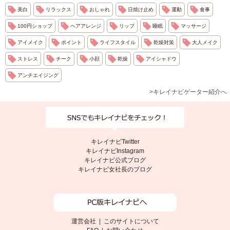
美白
リラックス
おしゃれ
日焼け止め
運動
食事
100円ショップ
ヘアアレンジ
リップ
睡眠
マッサージ
アイメイク
ポイント
ライフスタイル
乾燥対策
大人メイク
ストレス
チーク
小顔
乾燥
アイシャドウ
アンチエイジング
>キレイナビゲーター紹介へ
キレイナビTwitter
キレイナビInstagram
キレイナビ公式ブログ
キレイナビ女社長のブログ
運営会社
|
このサイトについて