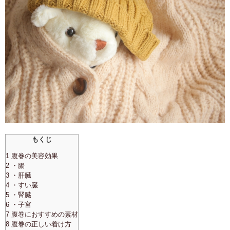
もくじ
1 腹巻の美容効果
2 ・腸
3 ・肝臓
4 ・すい臓
5 ・腎臓
6 ・子宮
7 腹巻におすすめの素材
8 腹巻の正しい着け方