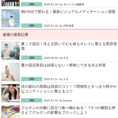
2026.02.16 by
キレイナビ編集部
朝の5分で変わる！最新ビジュアルメディテーション習慣
2025.02.18 by
河本達彦
健康の最新記事
夏こそ温活！冷えを防いで心も体もキレイに整える美容習
慣
2026.08.03 by
さき
夏の温活美容は頑張らない！簡単にできる冷え対策
2026.07.21 by
さき
目の疲れの原因は頭皮のコリ！？関係性とすっきり軽やか
なコンディションに整えるコツ
2026.07.15 by
kanami
グルテンの分解に役立つ食べ物がある！？3つの種類を押
さえてグルテンの影響をブロックしよう