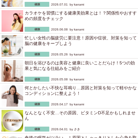
2026.07.01 by
kanami
カラオケを習慣にする健康美効果とは！？関係性やおすす
めの頻度をチェック
2026.06.08 by
kanami
忙しい女性の脳疲労に要注意！原因や症状、対策を知って
脳の健康をキープしよう
2026.05.26 by
kanami
朝日を浴びるのは美容と健康に良いことだらけ！5つの効
果と気になる仕組みをご紹介
2026.05.08 by
kanami
何とかしたい不快な耳鳴り…原因と対策を知って軽やかな
コンディションに整えよう！
2026.04.17 by
kanami
なんとなく不安…その原因、ビタミンD不足かもしれませ
ん
2026.04.01 by
さき
食後の眠気がツラい…！原因としゃっきりとした心身を取