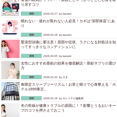
り戻すコツ
2026.03.27 by
kanami
眠れない・疲れが取れない人必見！カギは“深部体温”にあ
り
2026.03.18 by
kanami
緊張型頭痛に要注意！原因や症状、ラクになる対処法を知
ってすっきりなコンディションに
2026.03.05 by
kanami
女性におすすめ亜鉛の効果を徹底解説！亜鉛サプリの選び
方
2026.02.20 by
さき
春限定スリープツーリズム！お茶と眠りで心身整える「ホ
テル1899東京」
2026.02.16 by
キレイナビ編集部
冬の乾燥が健康トラブルの原因に！？影響とうるおいキー
プのコツを押さえておこう