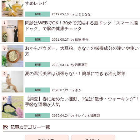
すめレシピ
2019.05.10 by
とまとなな
問診はWEBでOK！30分で完結する脳ドック「スマート脳
ドック」で脳の健康チェック
2021.08.27 by
飯塚 美香
おからパウダー、大豆粉、きなこの栄養成分の違いや使い
方
2022.03.14 by
岩田夏実
夏の温活美容は頑張らない！簡単にできる冷え対策
2026.07.21 by
さき
【調査】春に始めたい運動、1位は“散歩・ウォーキング”！
手軽な運動が人気
2025.04.24 by
キレイナビ編集部