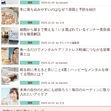
2026.01.20 by
kanami
冬に落ち込みやすいのはなぜ？原因と予防を紹介
2025.12.22 by
さき
細胞から腸まで整える！いま選ばれているインナー美容成
分を徹底解説
2025.12.15 by
キレイナビ編集部
食べるだけでメンタルケア！ストレス軽減につながる栄養
素とは
2025.11.27 by
kanami
眠る前に考えると良いこと4選｜ハッピーなメンタルを保
てる理由とは？
2025.11.18 by
kanami
未来の自分のためにも頑張ろう！毎日のルーティンに取り
入れたいアイケア
2025.10.23 by
さき