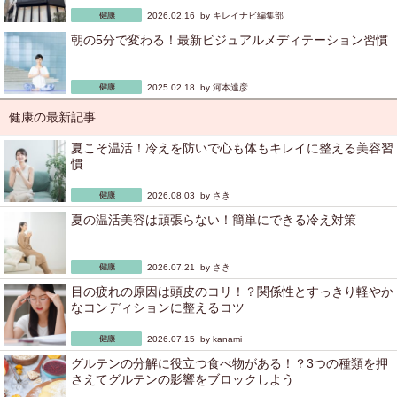
2026.02.16 by
キレイナビ編集部
朝の5分で変わる！最新ビジュアルメディテーション習慣
2025.02.18 by
河本達彦
健康の最新記事
夏こそ温活！冷えを防いで心も体もキレイに整える美容習
慣
2026.08.03 by
さき
夏の温活美容は頑張らない！簡単にできる冷え対策
2026.07.21 by
さき
目の疲れの原因は頭皮のコリ！？関係性とすっきり軽やか
なコンディションに整えるコツ
2026.07.15 by
kanami
グルテンの分解に役立つ食べ物がある！？3つの種類を押
さえてグルテンの影響をブロックしよう