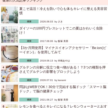
健康の人気記事ランキング
夏こそ温活！冷えを防いで心も体もキレイに整える美容習
慣
2026.08.03 by
さき
ダイソーの100円ブレスレットでこの夏はかわいく虫除
け！
2017.08.06 by
飯塚 美香
【3か月間使用】マイナスイオンアクセサリー「Be:ion(ビ
ーイオン)」を使用してみて
2019.08.13 by
本橋あやは
グルテンの分解に役立つ食べ物がある！？3つの種類を押
さえてグルテンの影響をブロックしよう
2026.07.01 by
kanami
問診はWEBでOK！30分で完結する脳ドック「スマート脳
ドック」で脳の健康チェック
2021.08.27 by
飯塚 美香
レモンを食べるとキレイになる？レモンウォーターとおす