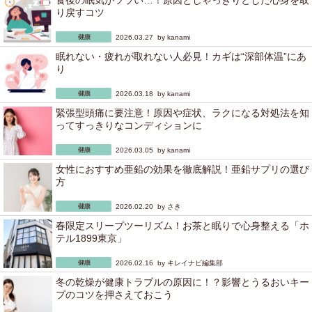
食後の眠気がツラい…！原因としゃっきりとした心身を取
り戻すコツ
2026.03.27 by
kanami
眠れない・疲れが取れない人必見！カギは“深部体温”にあ
り
2026.03.18 by
kanami
緊張型頭痛に要注意！原因や症状、ラクになる対処法を知
ってすっきりなコンディションに
2026.03.05 by
kanami
女性におすすめ亜鉛の効果を徹底解説！亜鉛サプリの選び
方
2026.02.20 by
さき
春限定スリープツーリズム！お茶と眠りで心身整える「ホ
テル1899東京」
2026.02.16 by
キレイナビ編集部
冬の乾燥が健康トラブルの原因に！？影響とうるおいキー
プのコツを押さえておこう