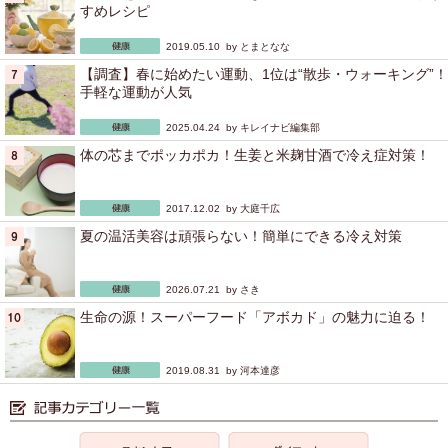
すめレシピ
2019.05.10 by
とまとなな
【調査】春に始めたい運動、1位は“散歩・ウォーキング”！
手軽な運動が人気
2025.04.24 by
キレイナビ編集部
体の芯までポッカポカ！生姜と米麹甘酒で冷え症対策！
2017.12.02 by
大庭千広
夏の温活美容は頑張らない！簡単にできる冷え対策
2026.07.21 by
さき
生命の源！スーパーフード「アボカド」の魅力に迫る！
2019.08.31 by
河本達彦