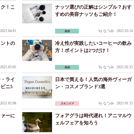
ック！こ
ナッツ選びの正解はシンプル？おす
すめの美容ナッツもご紹介！
021.04.01
by
なつみ
2021.03.24
メントの
冷え性が実践したいコーヒーの飲み
方！ポイントは2つだけ！
021.03.05
by
なつみ
2021.02.25
ン・ライ
日本で買える！人気の海外ヴィーガ
ビニ5
ン・コスメブランド3選
021.02.08
by
なつみ
2021.01.15
ファーに
フォアグラは時代遅れ！アニマルウ
ェルフェアを知ろう