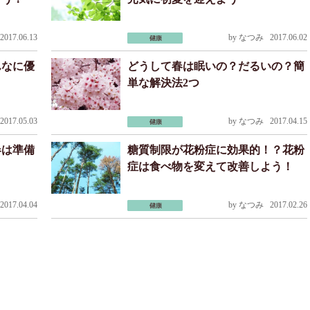
017.06.13
by
なつみ
2017.06.02
んなに優
どうして春は眠いの？だるいの？簡
単な解決法2つ
017.05.03
by
なつみ
2017.04.15
春は準備
糖質制限が花粉症に効果的！？花粉
症は食べ物を変えて改善しよう！
017.04.04
by
なつみ
2017.02.26