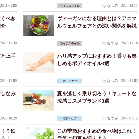
021.01.06
by
なつみ
2020.12.17
おくべき
ヴィーガンになる理由とは？アニマ
紹介
ルウェルフェアとの深い関係を解説
020.11.30
by
なつみ
2020.11.18
グと上手
ハリ感アップにおすすめ！香りも楽
しめるボディオイル3選
020.11.09
by
なつみ
2020.11.03
だしなみ
夏を涼しく乗り切ろう！キュートな
涼感コスメブランド3選
020.10.28
by
なつみ
2017.07.12
る！？鉄
この季節おすすめの食べ物はこれ！
よう！
元気に初夏を迎えよう