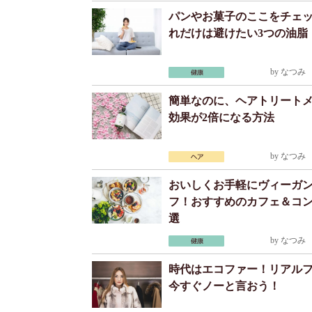
パンやお菓子のここをチェ
れだけは避けたい3つの油脂
by
なつみ
2
簡単なのに、ヘアトリート
効果が2倍になる方法
by
なつみ
2
おいしくお手軽にヴィーガ
フ！おすすめのカフェ＆コン
選
by
なつみ
2
時代はエコファー！リアル
今すぐノーと言おう！