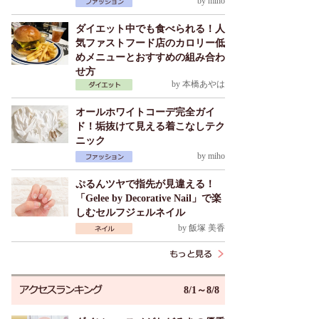
by
miho
ダイエット中でも食べられる！人
気ファストフード店のカロリー低
めメニューとおすすめの組み合わ
せ方
by
本橋あやは
オールホワイトコーデ完全ガイ
ド！垢抜けて見える着こなしテク
ニック
by
miho
ぷるんツヤで指先が見違える！
「Gelee by Decorative Nail」で楽
しむセルフジェルネイル
by
飯塚 美香
8/1～8/8