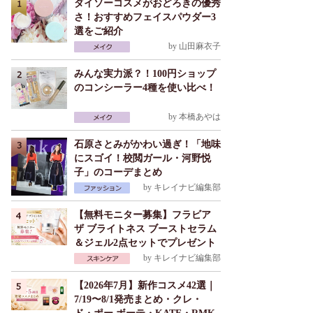
ダイソーコスメがおどろきの優秀
さ！おすすめフェイスパウダー3
選をご紹介
by
山田麻衣子
みんな実力派？！100円ショップ
のコンシーラー4種を使い比べ！
by
本橋あやは
石原さとみがかわい過ぎ！「地味
にスゴイ！校閲ガール・河野悦
子」のコーデまとめ
by
キレイナビ編集部
【無料モニター募集】フラビア
ザ ブライトネス ブーストセラム
＆ジェル2点セットでプレゼント
by
キレイナビ編集部
【2026年7月】新作コスメ42選｜
7/19〜8/1発売まとめ・クレ・