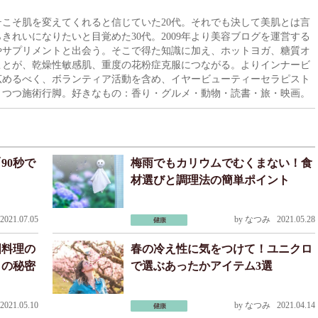
こそ肌を変えてくれると信じていた20代。それでも決して美肌とは言
きれいになりたいと目覚めた30代。2009年より美容ブログを運営する
やサプリメントと出会う。そこで得た知識に加え、ホットヨガ、糖質オ
ことが、乾燥性敏感肌、重度の花粉症克服につながる。よりインナービ
広めるべく、ボランティア活動を含め、イヤービューティーセラピスト
りつつ施術行脚。好きなもの：香り・グルメ・動物・読書・旅・映画。
90秒で
梅雨でもカリウムでむくまない！食
材選びと調理法の簡単ポイント
021.07.05
by
なつみ
2021.05.28
国料理の
春の冷え性に気をつけて！ユニクロ
イの秘密
で選ぶあったかアイテム3選
021.05.10
by
なつみ
2021.04.14