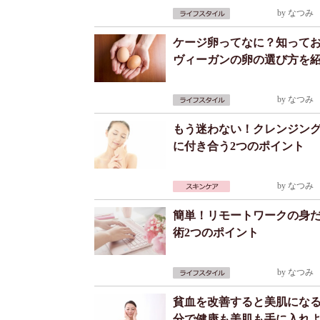
by
なつみ
2
ケージ卵ってなに？知って
ヴィーガンの卵の選び方を
by
なつみ
2
もう迷わない！クレンジン
に付き合う2つのポイント
by
なつみ
2
簡単！リモートワークの身
術2つのポイント
by
なつみ
2
貧血を改善すると美肌にな
分で健康も美肌も手に入れ