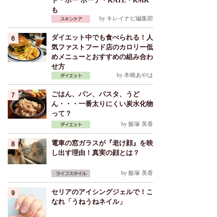
ド・ポー ボーテ・KATE・RMK
も
by
キレイナビ編集部
ダイエット中でも食べられる！人
気ファストフード店のカロリー低
めメニューとおすすめの組み合わ
せ方
by
本橋あやは
ごはん、パン、パスタ、うど
ん・・・一番太りにくい炭水化物
って？
by
飯塚 美香
電車の窓ガラスが『老け顔』を映
し出す理由！真実の顔とは？
by
飯塚 美香
セリアのアイシングジェルで！こ
なれ「うねうねネイル」