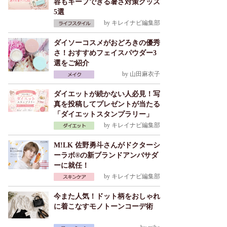
容もキープできる暑さ対策グッズ
5選
by
キレイナビ編集部
ダイソーコスメがおどろきの優秀
さ！おすすめフェイスパウダー3
選をご紹介
by
山田麻衣子
ダイエットが続かない人必見！写
真を投稿してプレゼントが当たる
「ダイエットスタンプラリー」
by
キレイナビ編集部
M!LK 佐野勇斗さんがドクターシ
ーラボ®の新ブランドアンバサダ
ーに就任！
by
キレイナビ編集部
今また人気！ドット柄をおしゃれ
に着こなすモノトーンコーデ術