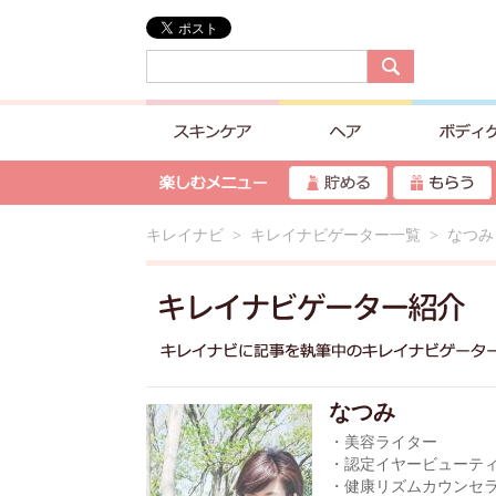
キレイナビ
>
キレイナビゲーター一覧
> なつみ
なつみ
・美容ライター
・認定イヤービューテ
・健康リズムカウンセ