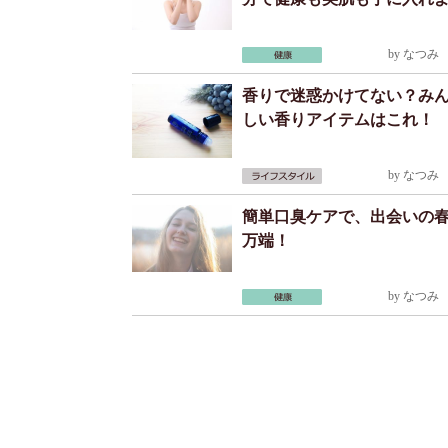
by
なつみ
2
香りで迷惑かけてない？み
しい香りアイテムはこれ！
by
なつみ
2
簡単口臭ケアで、出会いの
万端！
by
なつみ
2