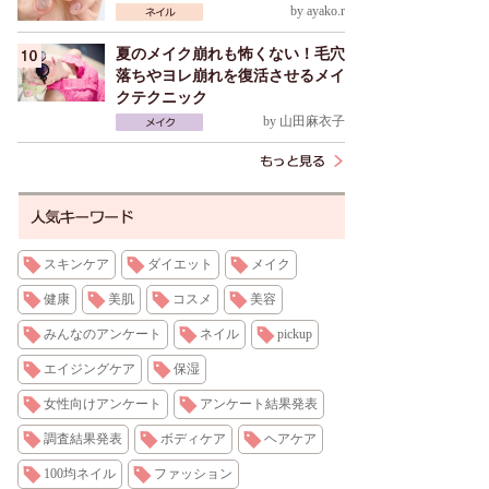
by
ayako.r
夏のメイク崩れも怖くない！毛穴
落ちやヨレ崩れを復活させるメイ
クテクニック
by
山田麻衣子
スキンケア
ダイエット
メイク
健康
美肌
コスメ
美容
みんなのアンケート
ネイル
pickup
エイジングケア
保湿
女性向けアンケート
アンケート結果発表
調査結果発表
ボディケア
ヘアケア
100均ネイル
ファッション