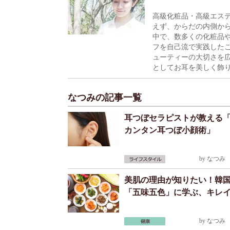
高級化粧品・高級エステ
えず、からだの内側から
中で、数多くの化粧品
フを自己流で実践した
ューティーの大切さを
としてお耳を美しく飾
なつみの記事一覧
耳つぼセラピストが教える「
カンタン耳つぼ小顔術」
by
なつみ
2
美肌の理由が知りたい！韓
「五味五色」に学ぶ、キレ
by
なつみ
2