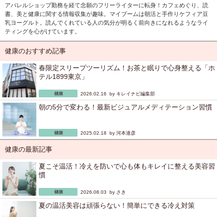
アパレルショップ勤務を経て念願のフリーライターに転身！カフェめぐり、読
書、美と健康に関する情報収集が趣味。マイブームは朝活と手作りケフィア豆
乳ヨーグルト。読んでくれている人の気分が明るく前向きになれるようなライ
ティングを心がけています。
健康のおすすめ記事
春限定スリープツーリズム！お茶と眠りで心身整える「ホ
テル1899東京」
2026.02.16 by
キレイナビ編集部
朝の5分で変わる！最新ビジュアルメディテーション習慣
2025.02.18 by
河本達彦
健康の最新記事
夏こそ温活！冷えを防いで心も体もキレイに整える美容習
慣
2026.08.03 by
さき
夏の温活美容は頑張らない！簡単にできる冷え対策