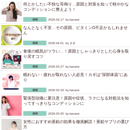
何とかしたい不快な耳鳴り…原因と対策を知って軽やかな
コンディションに整えよう！
2026.04.17 by
kanami
なんとなく不安…その原因、ビタミンD不足かもしれませ
ん
2026.04.01 by
さき
食後の眠気がツラい…！原因としゃっきりとした心身を取
り戻すコツ
2026.03.27 by
kanami
眠れない・疲れが取れない人必見！カギは“深部体温”にあ
り
2026.03.18 by
kanami
緊張型頭痛に要注意！原因や症状、ラクになる対処法を知
ってすっきりなコンディションに
2026.03.05 by
kanami
女性におすすめ亜鉛の効果を徹底解説！亜鉛サプリの選び
方