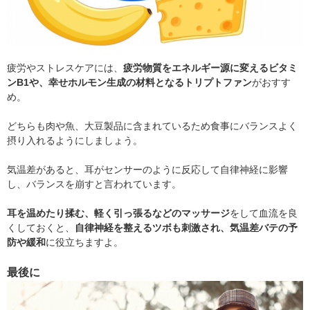
疲労やストレスケアには、
疲労物質をエネルギー源に変えるビタミ
ンB1や、幸せホルモン生成の材料となるトリプトファン
がおすす
め。
どちらも肉や魚、大豆製品に含まれているため食事にバランスよく
摂り入れるようにしましょう。
気温差があると、耳がセンサーのように反応して自律神経に影響
し、バランスを崩すと言われています。
耳を温めたり揉む、軽く引っ張るなどのマッサージ
をして血流を良
くしておくと、
自律神経を整えるツボも刺激され、気温差バテの予
防や緩和
に役立ちますよ。
最後に