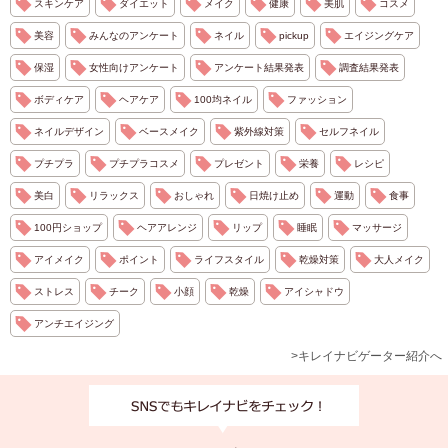
スキンケア
ダイエット
メイク
健康
美肌
コスメ
美容
みんなのアンケート
ネイル
pickup
エイジングケア
保湿
女性向けアンケート
アンケート結果発表
調査結果発表
ボディケア
ヘアケア
100均ネイル
ファッション
ネイルデザイン
ベースメイク
紫外線対策
セルフネイル
プチプラ
プチプラコスメ
プレゼント
栄養
レシピ
美白
リラックス
おしゃれ
日焼け止め
運動
食事
100円ショップ
ヘアアレンジ
リップ
睡眠
マッサージ
アイメイク
ポイント
ライフスタイル
乾燥対策
大人メイク
ストレス
チーク
小顔
乾燥
アイシャドウ
アンチエイジング
>キレイナビゲーター紹介へ