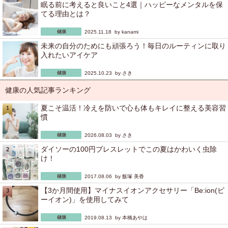
眠る前に考えると良いこと4選｜ハッピーなメンタルを保
てる理由とは？
2025.11.18 by
kanami
未来の自分のためにも頑張ろう！毎日のルーティンに取り
入れたいアイケア
2025.10.23 by
さき
健康の人気記事ランキング
夏こそ温活！冷えを防いで心も体もキレイに整える美容習
慣
2026.08.03 by
さき
ダイソーの100円ブレスレットでこの夏はかわいく虫除
け！
2017.08.06 by
飯塚 美香
【3か月間使用】マイナスイオンアクセサリー「Be:ion(ビ
ーイオン)」を使用してみて
2019.08.13 by
本橋あやは