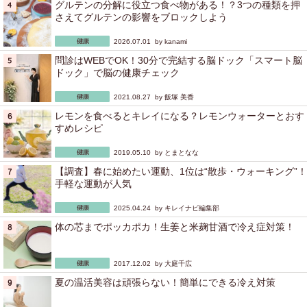
グルテンの分解に役立つ食べ物がある！？3つの種類を押
さえてグルテンの影響をブロックしよう
2026.07.01 by
kanami
問診はWEBでOK！30分で完結する脳ドック「スマート脳
ドック」で脳の健康チェック
2021.08.27 by
飯塚 美香
レモンを食べるとキレイになる？レモンウォーターとおす
すめレシピ
2019.05.10 by
とまとなな
【調査】春に始めたい運動、1位は“散歩・ウォーキング”！
手軽な運動が人気
2025.04.24 by
キレイナビ編集部
体の芯までポッカポカ！生姜と米麹甘酒で冷え症対策！
2017.12.02 by
大庭千広
夏の温活美容は頑張らない！簡単にできる冷え対策