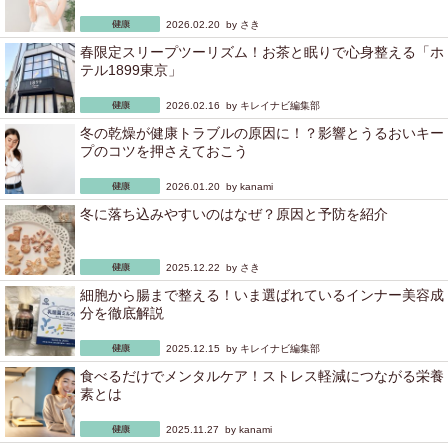
2026.02.20 by
さき
春限定スリープツーリズム！お茶と眠りで心身整える「ホ
テル1899東京」
2026.02.16 by
キレイナビ編集部
冬の乾燥が健康トラブルの原因に！？影響とうるおいキー
プのコツを押さえておこう
2026.01.20 by
kanami
冬に落ち込みやすいのはなぜ？原因と予防を紹介
2025.12.22 by
さき
細胞から腸まで整える！いま選ばれているインナー美容成
分を徹底解説
2025.12.15 by
キレイナビ編集部
食べるだけでメンタルケア！ストレス軽減につながる栄養
素とは
2025.11.27 by
kanami