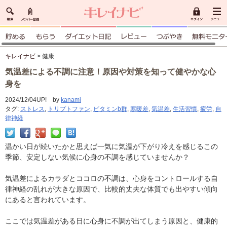
キレイナビ
> 健康
気温差による不調に注意！原因や対策を知って健やかな心
身を
2024/12/04UP! by
kanami
タグ:
ストレス
,
トリプトファン
,
ビタミンb群
,
寒暖差
,
気温差
,
生活習慣
,
疲労
,
自
律神経
温かい日が続いたかと思えば一気に気温が下がり冷えを感じるこの
季節、安定しない気候に心身の不調を感じていませんか？
気温差によるカラダとココロの不調は、心身をコントロールする自
律神経の乱れが大きな原因で、比較的丈夫な体質でも出やすい傾向
にあると言われています。
ここでは気温差がある日に心身に不調が出てしまう原因と、健康的