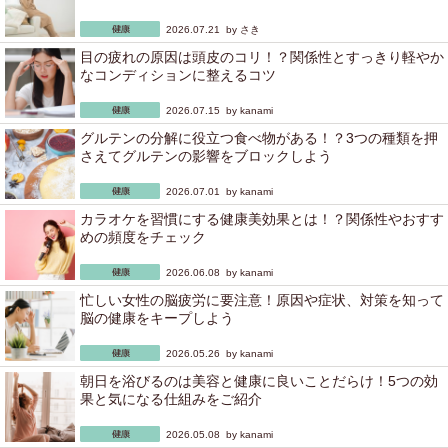
2026.07.21 by
さき
目の疲れの原因は頭皮のコリ！？関係性とすっきり軽やか
なコンディションに整えるコツ
2026.07.15 by
kanami
グルテンの分解に役立つ食べ物がある！？3つの種類を押
さえてグルテンの影響をブロックしよう
2026.07.01 by
kanami
カラオケを習慣にする健康美効果とは！？関係性やおすす
めの頻度をチェック
2026.06.08 by
kanami
忙しい女性の脳疲労に要注意！原因や症状、対策を知って
脳の健康をキープしよう
2026.05.26 by
kanami
朝日を浴びるのは美容と健康に良いことだらけ！5つの効
果と気になる仕組みをご紹介
2026.05.08 by
kanami