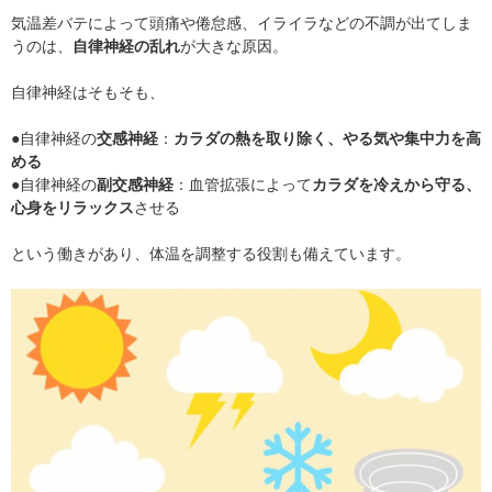
気温差バテによって頭痛や倦怠感、イライラなどの不調が出てしま
うのは、
自律神経の乱れ
が大きな原因。
自律神経はそもそも、
●自律神経の
交感神経
：
カラダの熱を取り除く、やる気や集中力を高
める
●自律神経の
副交感神経
：血管拡張によって
カラダを冷えから守る、
心身をリラックス
させる
という働きがあり、体温を調整する役割も備えています。