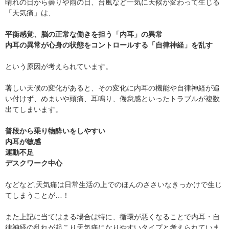
晴れの日から曇りや雨の日、台風など一気に天候が変わって生じる
「天気痛」は、
平衡感覚、脳の正常な働きを担う「内耳」の異常
内耳の異常が心身の状態をコントロールする「自律神経」を乱す
という原因が考えられています。
著しい天候の変化があると、その変化に内耳の機能や自律神経が追
い付けず、めまいや頭痛、耳鳴り、倦怠感といったトラブルが複数
出てしまいます。
普段から乗り物酔いをしやすい
内耳が敏感
運動不足
デスクワーク中心
などなど,天気痛は日常生活の上でのほんのささいなきっかけで生じ
てしまうことが…！
また上記に当てはまる場合は特に、循環が悪くなることで内耳・自
律神経の乱れが起こり天気痛になりやすいタイプと考えられていま