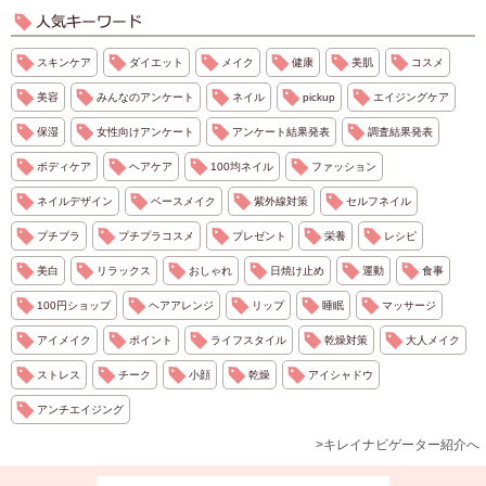
スキンケア
ダイエット
メイク
健康
美肌
コスメ
美容
みんなのアンケート
ネイル
pickup
エイジングケア
保湿
女性向けアンケート
アンケート結果発表
調査結果発表
ボディケア
ヘアケア
100均ネイル
ファッション
ネイルデザイン
ベースメイク
紫外線対策
セルフネイル
プチプラ
プチプラコスメ
プレゼント
栄養
レシピ
美白
リラックス
おしゃれ
日焼け止め
運動
食事
100円ショップ
ヘアアレンジ
リップ
睡眠
マッサージ
アイメイク
ポイント
ライフスタイル
乾燥対策
大人メイク
ストレス
チーク
小顔
乾燥
アイシャドウ
アンチエイジング
>キレイナビゲーター紹介へ