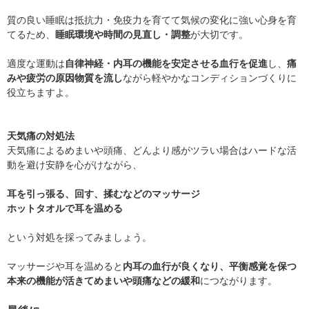
質の良い睡眠は抵抗力・免疫力を育てて気候の変化に強い心身を育
てるため、
睡眠環境や時間の見直し・調整
が大切です。
適度な運動は
自律神経・内耳の機能を安定させる血行を促進
し、
痛
みや疲労の原因物質を流し
ながら軽やかなコンディションづくりに
役立ちますよ。
天気痛の対処法
天気痛によるめまいや頭痛、どんより感がツラい場合はハードな活
動を避け安静を心がけながら、
耳を引っ張る、回す、揉むなどのマッサージ
ホットタオルで耳を温める
という対処を採ってみましょう。
マッサージや耳を温めると
内耳の血行が良くなり、平衡感覚を保つ
本来の機能が活きてめまいや頭痛などの緩和
につながります。