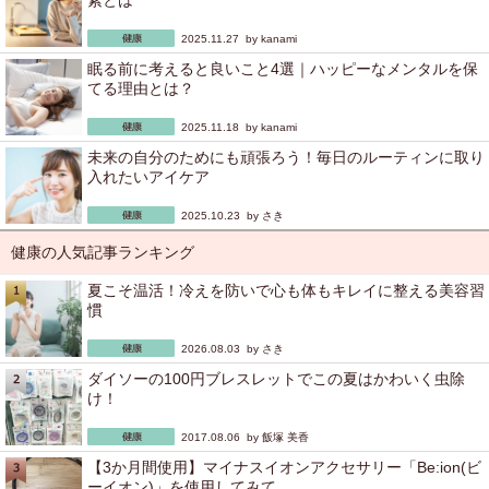
素とは
2025.11.27 by
kanami
眠る前に考えると良いこと4選｜ハッピーなメンタルを保
てる理由とは？
2025.11.18 by
kanami
未来の自分のためにも頑張ろう！毎日のルーティンに取り
入れたいアイケア
2025.10.23 by
さき
健康の人気記事ランキング
夏こそ温活！冷えを防いで心も体もキレイに整える美容習
慣
2026.08.03 by
さき
ダイソーの100円ブレスレットでこの夏はかわいく虫除
け！
2017.08.06 by
飯塚 美香
【3か月間使用】マイナスイオンアクセサリー「Be:ion(ビ
ーイオン)」を使用してみて