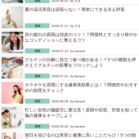
2026.08.03 by
さき
夏の温活美容は頑張らない！簡単にできる冷え対策
2026.07.21 by
さき
目の疲れの原因は頭皮のコリ！？関係性とすっきり軽やか
なコンディションに整えるコツ
2026.07.15 by
kanami
グルテンの分解に役立つ食べ物がある！？3つの種類を押
さえてグルテンの影響をブロックしよう
2026.07.01 by
kanami
カラオケを習慣にする健康美効果とは！？関係性やおすす
めの頻度をチェック
2026.06.08 by
kanami
忙しい女性の脳疲労に要注意！原因や症状、対策を知って
脳の健康をキープしよう
2026.05.26 by
kanami
朝日を浴びるのは美容と健康に良いことだらけ！5つの効