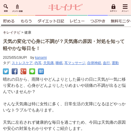
キレイナビ
> 健康
天気の変化で心身に不調が？天気痛の原因・対処を知って
軽やかな毎日を！
2025/05/19UP! by
kanami
タグ:
ストレスケア
,
内耳
,
天気痛
,
睡眠
,
耳マッサージ
,
自律神経
,
血行
,
運動
晴れの日から、雨降りやどんよりとした曇りの日に天気が一気に移
り変わると、心身がどんよりしたりめまいや頭痛の不調が出ると悩
んでいませんか？
そんな天気痛は特に女性に多く、日常生活の支障になるほどやっか
いなトラブルでもあります。
天気に左右されず健康的な毎日を過ごすため、今回は天気痛の原因
や安心の対策をわかりやすくご紹介します。