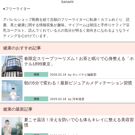
kanami
●フリーライター
アパレルショップ勤務を経て念願のフリーライターに転身！カフェめぐり、読
書、美と健康に関する情報収集が趣味。マイブームは朝活と手作りケフィア豆
乳ヨーグルト。読んでくれている人の気分が明るく前向きになれるようなライ
ティングを心がけています。
健康のおすすめ記事
春限定スリープツーリズム！お茶と眠りで心身整える「ホ
テル1899東京」
2026.02.16 by
キレイナビ編集部
朝の5分で変わる！最新ビジュアルメディテーション習慣
2025.02.18 by
河本達彦
健康の最新記事
夏こそ温活！冷えを防いで心も体もキレイに整える美容習
慣