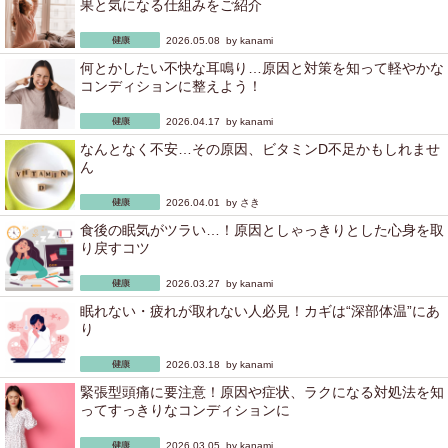
果と気になる仕組みをご紹介
2026.05.08 by
kanami
何とかしたい不快な耳鳴り…原因と対策を知って軽やかな
コンディションに整えよう！
2026.04.17 by
kanami
なんとなく不安…その原因、ビタミンD不足かもしれませ
ん
2026.04.01 by
さき
食後の眠気がツラい…！原因としゃっきりとした心身を取
り戻すコツ
2026.03.27 by
kanami
眠れない・疲れが取れない人必見！カギは“深部体温”にあ
り
2026.03.18 by
kanami
緊張型頭痛に要注意！原因や症状、ラクになる対処法を知
ってすっきりなコンディションに
2026.03.05 by
kanami