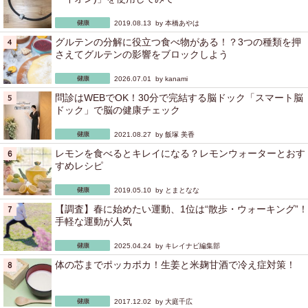
2019.08.13 by
本橋あやは
グルテンの分解に役立つ食べ物がある！？3つの種類を押
さえてグルテンの影響をブロックしよう
2026.07.01 by
kanami
問診はWEBでOK！30分で完結する脳ドック「スマート脳
ドック」で脳の健康チェック
2021.08.27 by
飯塚 美香
レモンを食べるとキレイになる？レモンウォーターとおす
すめレシピ
2019.05.10 by
とまとなな
【調査】春に始めたい運動、1位は“散歩・ウォーキング”！
手軽な運動が人気
2025.04.24 by
キレイナビ編集部
体の芯までポッカポカ！生姜と米麹甘酒で冷え症対策！
2017.12.02 by
大庭千広