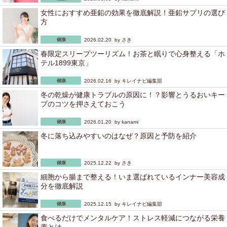
女性におすすめ亜鉛の効果を徹底解説！亜鉛サプリの選び
方
2026.02.20 by
さき
春限定スリープツーリズム！お茶と眠りで心身整える「ホ
テル1899東京」
2026.02.16 by
キレイナビ編集部
冬の乾燥が健康トラブルの原因に！？影響とうるおいキー
プのコツを押さえておこう
2026.01.20 by
kanami
冬に落ち込みやすいのはなぜ？原因と予防を紹介
2025.12.22 by
さき
細胞から腸まで整える！いま選ばれているインナー美容成
分を徹底解説
2025.12.15 by
キレイナビ編集部
食べるだけでメンタルケア！ストレス軽減につながる栄養