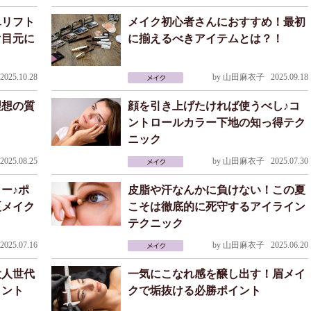
単リフト
メイク初心者さんにおすすめ！最初
ぐ目元に
に揃えるべきアイテムとは？！
025.10.28
by
山田麻衣子
2025.09.18
理想の質
顔を引き上げたければ使うべし♪コ
ントロールカラー下地の知っ得テク
ニック
025.08.25
by
山田麻衣子
2025.07.30
ー♪ポ
皮脂や汗なんかに負けない！この夏
夏メイク
こそは徹底的に死守するアイライン
テクニック
025.07.16
by
山田麻衣子
2025.06.20
大人世代
一気にこなれ感を醸し出す！眉メイ
イント
クで垢抜ける必勝ポイント