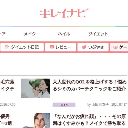
！毛穴落
大人世代のQOLを格上げする！悩め
メイクテ
るシミのカバーテクニックをご紹介
026.07.30
by
山田麻衣子
2026.07.17
の優秀
「なんだかお疲れ顔」・・・その原
ー3選
因はくすみかも？メイクで勝ち取る