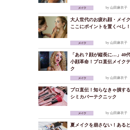
by
山田麻衣子
2
大人世代のお疲れ顔・メイ
ここにポイントを置くべし
by
山田麻衣子
2
「あれ？顔が縦長に…」40
小顔革命！プロ直伝メイク
ク
by
山田麻衣子
2
プロ直伝！知らなきゃ損す
シミカバーテクニック
by
山田麻衣子
2
夏メイクを崩さない！ある