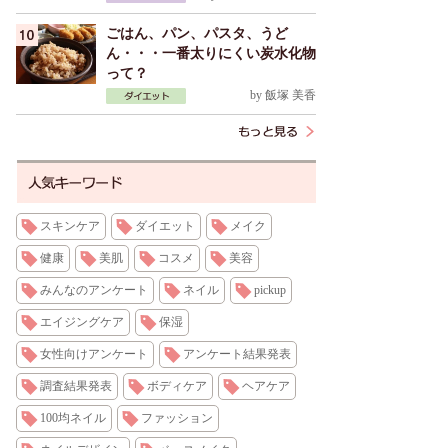
ごはん、パン、パスタ、うど
ん・・・一番太りにくい炭水化物
って？
by
飯塚 美香
スキンケア
ダイエット
メイク
健康
美肌
コスメ
美容
みんなのアンケート
ネイル
pickup
エイジングケア
保湿
女性向けアンケート
アンケート結果発表
調査結果発表
ボディケア
ヘアケア
100均ネイル
ファッション