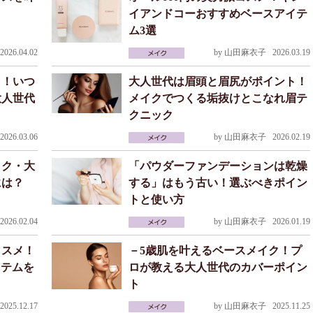
ク
イアンドコーおすすめベースアイテ
ム3選
026.04.02
by
山田麻衣子
2026.03.19
り！いつ
大人世代は眉頭と眉尻がポイント！
大人世代
メイクでつくる垢抜けとこなれ眉テ
クニック
026.03.06
by
山田麻衣子
2026.02.19
イク・大
「パウダーファンデーションは乾燥
には？
する」はもう古い！選ぶべきポイン
トと使い方
026.02.04
by
山田麻衣子
2026.01.19
コスメ！
－5歳肌を叶えるベースメイク！プ
アイテムを
ロが教える大人世代のカバーポイン
ト
025.12.17
by
山田麻衣子
2025.11.25