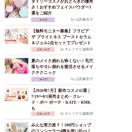
ダイソーコスメがおどろきの優秀
さ！おすすめフェイスパウダー3
選をご紹介
by
山田麻衣子
【無料モニター募集】フラビア
ザ ブライトネス ブーストセラム
＆ジェル2点セットでプレゼント
by
キレイナビ編集部
夏のメイク崩れも怖くない！毛穴
落ちやヨレ崩れを復活させるメイ
クテクニック
by
山田麻衣子
【2026年7月】新作コスメ42選｜
7/19〜8/1発売まとめ・クレ・
ド・ポー ボーテ・KATE・RMK
も
by
キレイナビ編集部
みんな実力派？！100円ショップ
のコンシーラー4種を使い比べ！