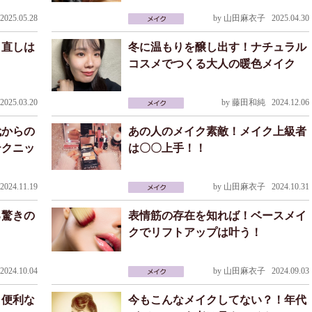
025.05.28
by
山田麻衣子
2025.04.30
ク直しは
冬に温もりを醸し出す！ナチュラル
！
コスメでつくる大人の暖色メイク
025.03.20
by
藤田和純
2024.12.06
代からの
あの人のメイク素敵！メイク上級者
テクニッ
は〇〇上手！！
024.11.19
by
山田麻衣子
2024.10.31
る驚きの
表情筋の存在を知れば！ベースメイ
クでリフトアップは叶う！
024.10.04
by
山田麻衣子
2024.09.03
と便利な
今もこんなメイクしてない？！年代