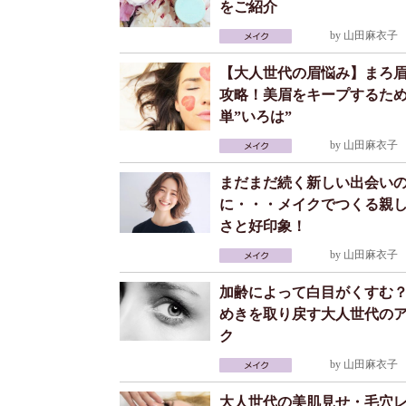
をご紹介
by
山田麻衣子
2
【大人世代の眉悩み】まろ
攻略！美眉をキープするた
単”いろは”
by
山田麻衣子
2
まだまだ続く新しい出会い
に・・・メイクでつくる親
さと好印象！
by
山田麻衣子
2
加齢によって白目がくすむ
めきを取り戻す大人世代の
ク
by
山田麻衣子
2
大人世代の美肌見せ・毛穴