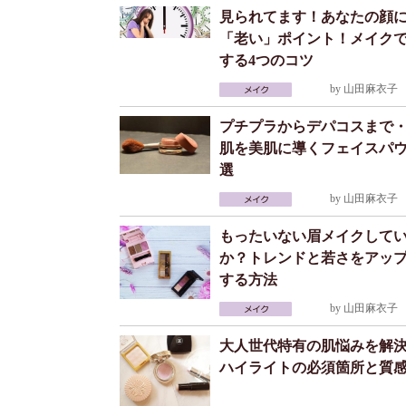
見られてます！あなたの顔
「老い」ポイント！メイク
する4つのコツ
by
山田麻衣子
2
プチプラからデパコスまで
肌を美肌に導くフェイスパ
選
by
山田麻衣子
2
もったいない眉メイクして
か？トレンドと若さをアッ
する方法
by
山田麻衣子
2
大人世代特有の肌悩みを解
ハイライトの必須箇所と質