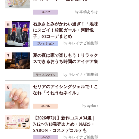
by
本橋あやは
石原さとみがかわい過ぎ！「地味
にスゴイ！校閲ガール・河野悦
子」のコーデまとめ
by
キレイナビ編集部
夏の夜は家で楽しもう！リラック
スできるおうち時間のアイデア集
by
キレイナビ編集部
セリアのアイシングジェルで！こ
なれ「うねうねネイル」
by
ayako.r
【2026年7月】新作コスメ34選｜
7/12〜7/18発売まとめ・NARS・
SABON・コスメデコルテも
by
キレイナビ編集部