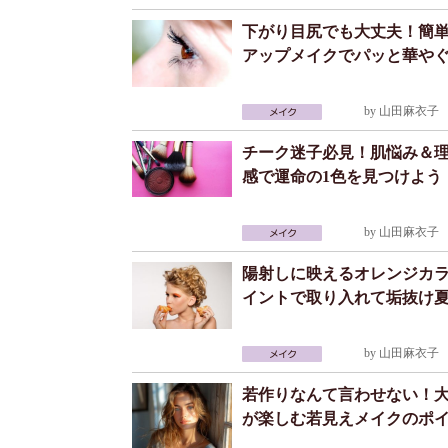
下がり目尻でも大丈夫！簡
アップメイクでパッと華や
by
山田麻衣子
2
チーク迷子必見！肌悩み＆
感で運命の1色を見つけよう
by
山田麻衣子
2
陽射しに映えるオレンジカラ
イントで取り入れて垢抜け
by
山田麻衣子
2
若作りなんて言わせない！
が楽しむ若見えメイクのポ