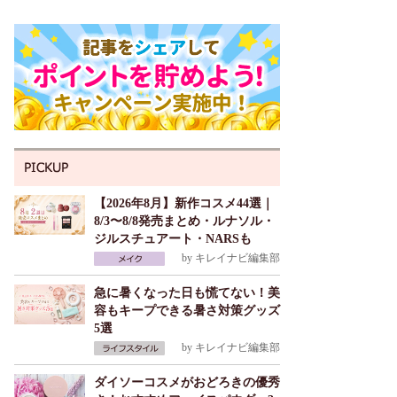
【2026年8月】新作コスメ44選｜
8/3〜8/8発売まとめ・ルナソル・
ジルスチュアート・NARSも
by
キレイナビ編集部
急に暑くなった日も慌てない！美
容もキープできる暑さ対策グッズ
5選
by
キレイナビ編集部
ダイソーコスメがおどろきの優秀