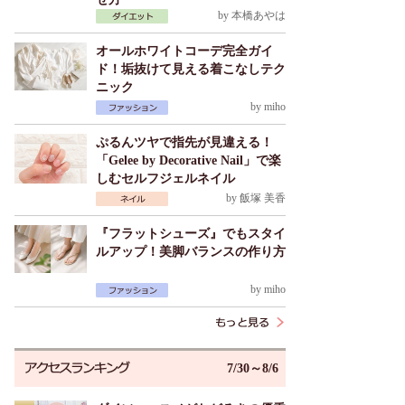
by
本橋あやは
オールホワイトコーデ完全ガイ
ド！垢抜けて見える着こなしテク
ニック
by
miho
ぷるんツヤで指先が見違える！
「Gelee by Decorative Nail」で楽
しむセルフジェルネイル
by
飯塚 美香
『フラットシューズ』でもスタイ
ルアップ！美脚バランスの作り方
by
miho
7/30～8/6