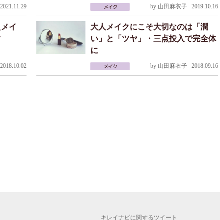
021.11.29
by
山田麻衣子
2019.10.16
えメイ
大人メイクにこそ大切なのは「潤
ツ
い」と「ツヤ」・三点投入で完全体
に
018.10.02
by
山田麻衣子
2018.09.16
キレイナビに関するツイート