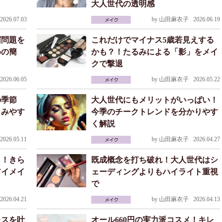
大人世代の透明感
026.07.03
by
山田麻衣子
2026.06.19
眉問題を
これだけでマイナス5歳若見えする
めの簡
かも？！たるみによる「影」をメイ
クで撃退
026.06.05
by
山田麻衣子
2026.05.22
の季節
大人世代にもメリットがいっぱい！
しみやす
今季のチークトレンドを分かりやす
く解説
026.05.11
by
山田麻衣子
2026.04.27
？！きら
既成概念を打ち破れ！大人世代はシ
アイメイ
ェーディングよりもハイライト重視
で
026.04.21
by
山田麻衣子
2026.04.13
レスを叶
オール660円の実力派コスメ！キレ