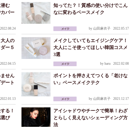
に潜む
知ってた？！質感の使い分けでこん
でカバー
なに変わるベースメイク
022.08.24
by
山田麻衣子
2022.05.17
・大人の
メイクしていてもエイジングケア！
ウダー５
大人にこそ使ってほしい韓国コスメ
3選
022.04.15
by
haru
2022.02.08
いません
ポイントを押さえてつくる「老けな
プデート
い」ベースメイクテク
022.01.13
by
山田麻衣子
2021.12.17
決する！
アイシャドウやチークで簡単！わざ
感選び
とらしく見えないシェーディング方
法