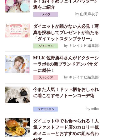
さ！おすすめフェイスパウダー3
選をご紹介
by
山田麻衣子
ダイエットが続かない人必見！写
真を投稿してプレゼントが当たる
「ダイエットスタンプラリー」
by
キレイナビ編集部
M!LK 佐野勇斗さんがドクターシ
ーラボ®の新ブランドアンバサダ
ーに就任！
by
キレイナビ編集部
今また人気！ドット柄をおしゃれ
に着こなすモノトーンコーデ術
by
miho
ダイエット中でも食べられる！人
気ファストフード店のカロリー低
めメニューとおすすめの組み合わ
せ方