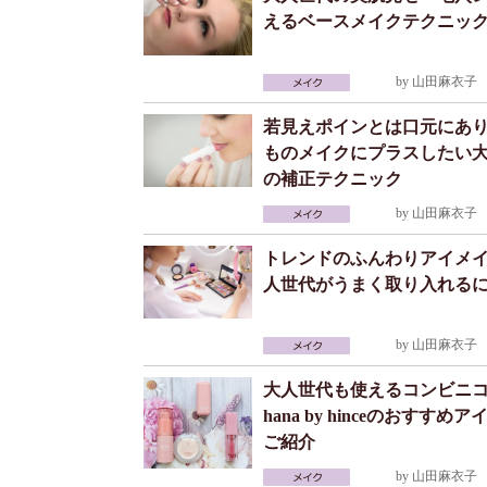
えるベースメイクテクニッ
by
山田麻衣子
2
若見えポインとは口元にあ
ものメイクにプラスしたい
の補正テクニック
by
山田麻衣子
2
トレンドのふんわりアイメ
人世代がうまく取り入れる
by
山田麻衣子
2
大人世代も使えるコンビニ
hana by hinceのおすすめ
ご紹介
by
山田麻衣子
2