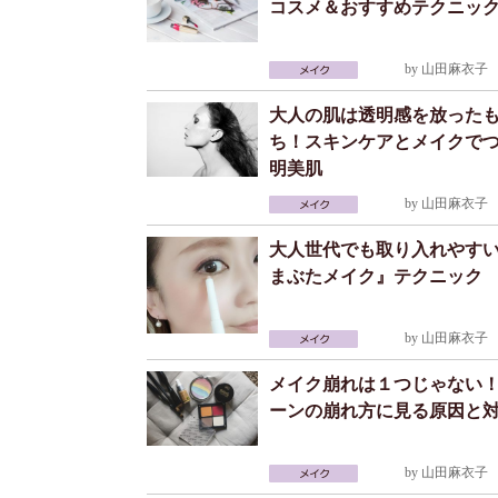
コスメ＆おすすめテクニッ
by
山田麻衣子
2
大人の肌は透明感を放った
ち！スキンケアとメイクで
明美肌
by
山田麻衣子
2
大人世代でも取り入れやす
まぶたメイク』テクニック
by
山田麻衣子
2
メイク崩れは１つじゃない
ーンの崩れ方に見る原因と
by
山田麻衣子
2