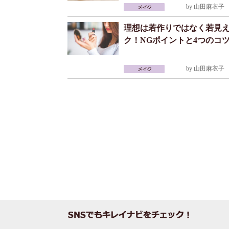
by
山田麻衣子
2
理想は若作りではなく若見
ク！NGポイントと4つのコ
by
山田麻衣子
2