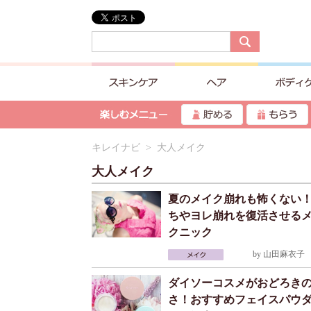
キレイナビ
> 大人メイク
大人メイク
夏のメイク崩れも怖くない
ちやヨレ崩れを復活させる
クニック
by
山田麻衣子
2
ダイソーコスメがおどろき
さ！おすすめフェイスパウダ