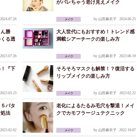
ク
がバレちゃう老け見えメイク
024.07.26
by
山田麻衣子
2024.06.25
もん勝
大人世代にもおすすめ！トレンド感
つくる透
満載シアーチークの楽しみ方
023.07.26
by
山田麻衣子
2023.06.19
い！『下
そろそろマスクも解禁！？復活する
リップメイクの楽しみ方
023.03.23
by
山田麻衣子
2023.02.22
！５パタ
老化によるたるみ毛穴を撃退！メイ
対処法
クでカモフラージュテクニック
023.02.02
by
山田麻衣子
2022.10.07