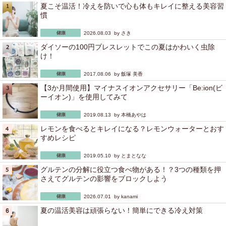
夏こそ温活！冷えを防いで心も体もキレイに整える美容習
慣
2026.08.03 by
さき
ダイソーの100円ブレスレットでこの夏はかわいく虫除
け！
2017.08.06 by
飯塚 美香
【3か月間使用】マイナスイオンアクセサリー「Be:ion(ビ
ーイオン)」を使用してみて
2019.08.13 by
本橋あやは
レモンを食べるとキレイになる？レモンウォーターとおす
すめレシピ
2019.05.10 by
とまとなな
グルテンの分解に役立つ食べ物がある！？3つの種類を押
さえてグルテンの影響をブロックしよう
2026.07.01 by
kanami
夏の温活美容は頑張らない！簡単にできる冷え対策