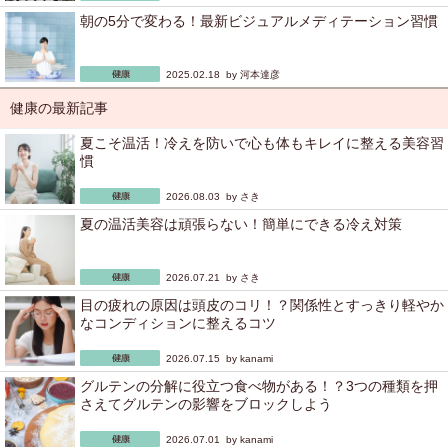
朝の5分で変わる！最新ビジュアルメディテーション習慣
2025.02.18 by
河本達彦
健康の最新記事
夏こそ温活！冷えを防いで心も体もキレイに整える美容習
慣
2026.08.03 by
さき
夏の温活美容は頑張らない！簡単にできる冷え対策
2026.07.21 by
さき
目の疲れの原因は頭皮のコリ！？関係性とすっきり軽やか
なコンディションに整えるコツ
2026.07.15 by
kanami
グルテンの分解に役立つ食べ物がある！？3つの種類を押
さえてグルテンの影響をブロックしよう
2026.07.01 by
kanami