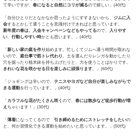
て辛いですが、
春になると自然にコリが減る
ので嬉しい」(40代)
「自分ひとりだとなかなか思ったようにすすまないから、
ジムに入
会
するとかして通うことを意識付けできればと思っています。
新年度の春は、入会キャンペーンなどもやってる
ので、
入りやす
い
、
行動しやすい時
かとも思います。」(40代)
「
新しい家の庭を作り
始めます。忙しくてジムへ通う時間が取れな
いので、
庭仕事で筋トレ代わり
。土を運んだりレンガを動かしたり
穴を掘ったり植木鉢を持ち上げたりと、力を使うことばかりです。
きれいな花を咲かせる日を楽しみに頑張ります
。」(60代)
「ジョギングは辛いので、
テニスやヨガなど自分が楽しみながらで
きる運動
を行っています。」(40代)
「
カラフルな花がたくさん咲く
ので、
春には散歩など徒歩行動が増
え
ちゃいます！」(30代)
「
薄着
になってくるので
引き締めるためにストレッチをしたい
の
と、何か習慣化できる運動を始めたいと思っています。」(50代)