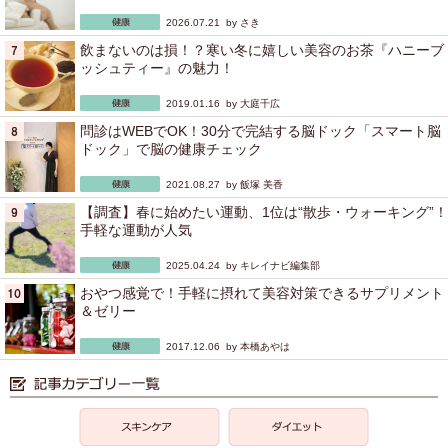
2026.07.21 by
さき
飲まないのは損！？寒い冬に嬉しい美容のお茶『ハニーブ
ッシュティー』の魅力！
2019.01.16 by
大庭千広
問診はWEBでOK！30分で完結する脳ドック「スマート脳
ドック」で脳の健康チェック
2021.08.27 by
飯塚 美香
【調査】春に始めたい運動、1位は“散歩・ウォーキング”！
手軽な運動が人気
2025.04.24 by
キレイナビ編集部
おやつ感覚で！手軽に摂れて美容対策できるサプリメント
＆ゼリー
2017.12.06 by
本橋あやは