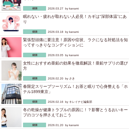
2026.03.27 by
kanami
眠れない・疲れが取れない人必見！カギは“深部体温”にあ
り
2026.03.18 by
kanami
緊張型頭痛に要注意！原因や症状、ラクになる対処法を知
ってすっきりなコンディションに
2026.03.05 by
kanami
女性におすすめ亜鉛の効果を徹底解説！亜鉛サプリの選び
方
2026.02.20 by
さき
春限定スリープツーリズム！お茶と眠りで心身整える「ホ
テル1899東京」
2026.02.16 by
キレイナビ編集部
冬の乾燥が健康トラブルの原因に！？影響とうるおいキー
プのコツを押さえておこう
2026.01.20 by
kanami