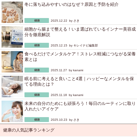
冬に落ち込みやすいのはなぜ？原因と予防を紹介
2025.12.22 by
さき
細胞から腸まで整える！いま選ばれているインナー美容成
分を徹底解説
2025.12.15 by
キレイナビ編集部
食べるだけでメンタルケア！ストレス軽減につながる栄養
素とは
2025.11.27 by
kanami
眠る前に考えると良いこと4選｜ハッピーなメンタルを保
てる理由とは？
2025.11.18 by
kanami
未来の自分のためにも頑張ろう！毎日のルーティンに取り
入れたいアイケア
2025.10.23 by
さき
健康の人気記事ランキング