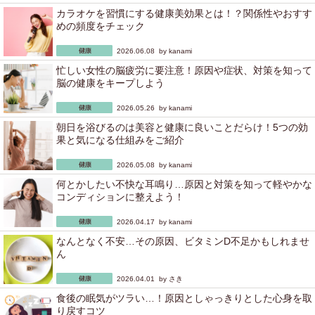
カラオケを習慣にする健康美効果とは！？関係性やおすす
めの頻度をチェック
2026.06.08 by
kanami
忙しい女性の脳疲労に要注意！原因や症状、対策を知って
脳の健康をキープしよう
2026.05.26 by
kanami
朝日を浴びるのは美容と健康に良いことだらけ！5つの効
果と気になる仕組みをご紹介
2026.05.08 by
kanami
何とかしたい不快な耳鳴り…原因と対策を知って軽やかな
コンディションに整えよう！
2026.04.17 by
kanami
なんとなく不安…その原因、ビタミンD不足かもしれませ
ん
2026.04.01 by
さき
食後の眠気がツラい…！原因としゃっきりとした心身を取
り戻すコツ