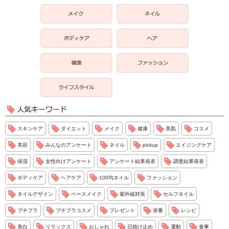
スキンケア
ダイエット
メイク
健康
美肌
コスメ
美容
みんなのアンケート
ネイル
pickup
エイジングケア
保湿
女性向けアンケート
アンケート結果発表
調査結果発表
ボディケア
ヘアケア
100均ネイル
ファッション
ネイルデザイン
ベースメイク
紫外線対策
セルフネイル
プチプラ
プチプラコスメ
プレゼント
栄養
レシピ
美白
リラックス
おしゃれ
日焼け止め
運動
食事