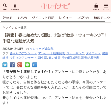
キレイナビ
> 健康
【調査】春に始めたい運動、1位は“散歩・ウォーキング”！
手軽な運動が人気
2025/04/24UP! by
キレイナビ編集部
タグ:
みんなのアンケート
,
アンケート結果発表
,
ウォーキング
,
ダイエット
,
健康
維持
,
女性向けアンケート
,
新生活
,
春の健康
,
春の運動習慣
,
調査結果発表
「春が来た！運動してますか？」
アンケートにご協力いただき、あ
りがとうございました！
暖かくなり、自然と体を動かしたくなる春の季節。今回のアンケー
トでは、春にどんな運動を取り入れたいか、またその理由について
お聞きしました。
春ならではの運動習慣について、アンケート結果をご紹介いたしま
す！