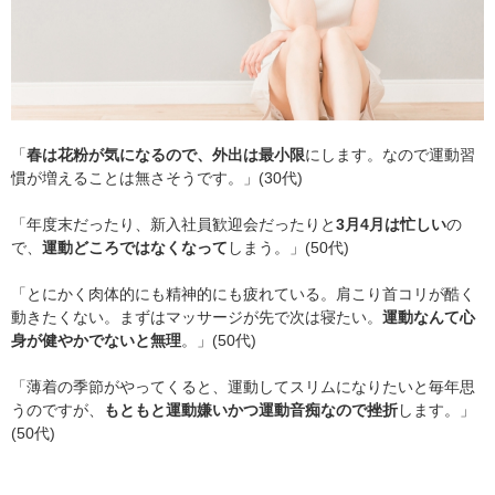
「
春は花粉が気になるので、外出は最小限
にします。なので運動習
慣が増えることは無さそうです。」(30代)
「年度末だったり、新入社員歓迎会だったりと
3月4月は忙しい
の
で、
運動どころではなくなって
しまう。」(50代)
「とにかく肉体的にも精神的にも疲れている。肩こり首コリが酷く
動きたくない。まずはマッサージが先で次は寝たい。
運動なんて心
身が健やかでないと無理
。」(50代)
「薄着の季節がやってくると、運動してスリムになりたいと毎年思
うのですが、
もともと運動嫌いかつ運動音痴なので挫折
します。」
(50代)