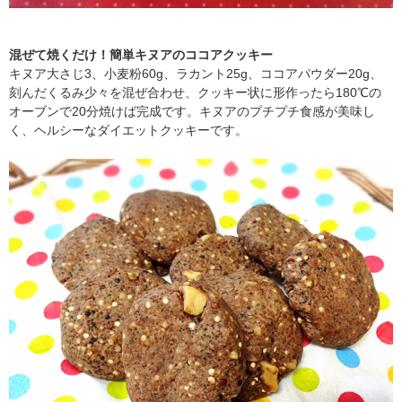
混ぜて焼くだけ！簡単キヌアのココアクッキー
キヌア大さじ3、小麦粉60g、ラカント25g、ココアパウダー20g、
刻んだくるみ少々を混ぜ合わせ、クッキー状に形作ったら180℃の
オーブンで20分焼けば完成です。キヌアのプチプチ食感が美味し
く、ヘルシーなダイエットクッキーです。