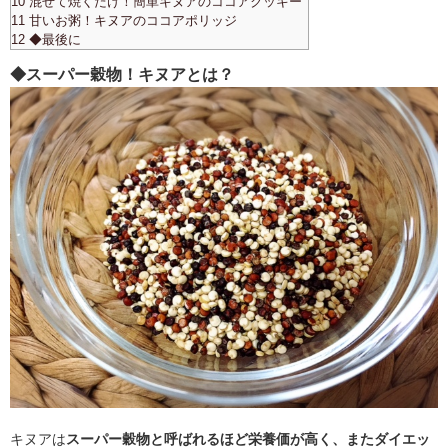
10 混ぜて焼くだけ！簡単キヌアのココアクッキー
11 甘いお粥！キヌアのココアポリッジ
12 ◆最後に
◆スーパー穀物！キヌアとは？
キヌアは
スーパー穀物と呼ばれるほど栄養価が高く、またダイエッ