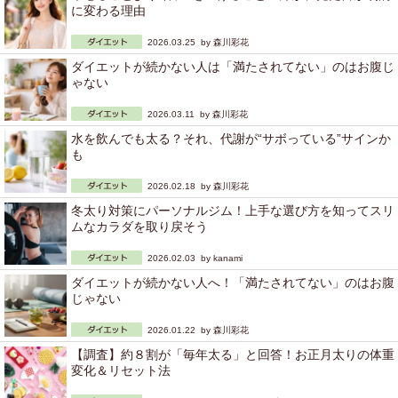
に変わる理由
2026.03.25 by
森川彩花
ダイエットが続かない人は「満たされてない」のはお腹じ
ゃない
2026.03.11 by
森川彩花
水を飲んでも太る？それ、代謝が“サボっている”サインか
も
2026.02.18 by
森川彩花
冬太り対策にパーソナルジム！上手な選び方を知ってスリ
ムなカラダを取り戻そう
2026.02.03 by
kanami
ダイエットが続かない人へ！「満たされてない」のはお腹
じゃない
2026.01.22 by
森川彩花
【調査】約８割が「毎年太る」と回答！お正月太りの体重
変化＆リセット法