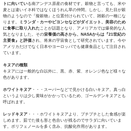
トに向いてい
る南アンデス原産の食材です。穀物と言っても、米や
麦とは違いイネ科ではなくほうれん草の仲間。しかし、見た目が穀
物のようなので『擬穀物』と位置付けられていて、雑穀の一種にな
ります。
ミランダ・カーやビヨンセなどがダイエット、美容のため
に食事に取り入れた
ことが話題となり、アメリアカでは爆発的な人
気となりました。その
栄養価の高さから、NASAからは『21世紀の
主要食』と評価
され、将来の宇宙食として研究されています。今や
アメリカだけでなく日本やヨーロッパでも健康食品として注目され
ています。
キヌアの種類
キヌアには一般的な白以外に、黒、赤、紫、オレンジ色など様々な
色があります。
ホワイトキヌア
・・・スーパーなどで見かける白いキヌア。真っ白
というよりは少し黄味がかかっているため、ゴールデンキヌアとも
呼ばれます。
レッドキヌア
・・・ホワイトキヌアより、プチプチとした食感が楽
しめます。茹でた後も形と色合いが残るのでサラダに向いていま
す。ポリフェノールを多く含み、抗酸化作用があります。