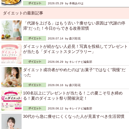
2026.05.29 by
本橋あやは
ダイエットの最新記事
「代謝を上げる」はもう古い？痩せない原因は“代謝の停
滞”だった！今日からできる改善習慣
2026.07.14 by
森川彩花
ダイエットが続かない人必見！写真を投稿してプレゼント
が当たる「ダイエットスタンプラリー」
2026.06.29 by
キレイナビ編集部
ダイエット成功者がやめたのは“お菓子”ではなく“我慢”だ
った
2026.06.16 by
森川彩花
100名以上にプレゼントが当たる！この夏こそ引き締め
る！夏のダイエット祭り開催決定！
2026.06.12 by
キレイナビ編集部
30代から急に痩せにくくなった人が見直すべき生活習慣