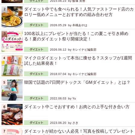
2015.06.23 by
飯塚 美香
ダイエット中でも食べられる！人気ファストフード店のカ
ロリー低めメニューとおすすめの組み合わせ方
2026.05.29 by
本橋あやは
100名以上にプレゼントが当たる！この夏こそ引き締め
る！夏のダイエット祭り開催決定！
2026.06.12 by
キレイナビ編集部
マイクロダイエットって本当に痩せる？スタッフが1週間
試した結果発表！
2018.07.04 by
キレイナビ編集部
韓国で話題の7日間デトックス「GMダイエット」とは？
2022.06.03 by
Yu
ダイエット中こそおすすめ！お肉との上手な付き合い方
2023.06.20 by
さき
ダイエットが続かない人必見！写真を投稿してプレゼント