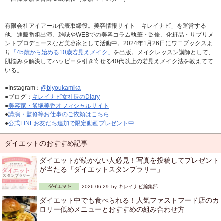
有限会社アイアール代表取締役。美容情報サイト「キレイナビ」を運営する
他、通販番組出演、雑誌やWEBでの美容コラム執筆・監修、化粧品・サプリメ
ントプロデュースなど美容家として活動中。2024年1月26日にワニブックスよ
り
「45歳から始める10歳若見えメイク」
を出版。メイクレッスン講師として、
肌悩みを解決してハッピーを引き寄せる40代以上の若見えメイク法を教えてて
いる。
●Instagram：
@biyoukamika
●ブログ：
キレイナビ女社長のDiary
●
美容家・飯塚美香オフィシャルサイト
●
講演・監修等お仕事のご依頼はこちら
●
公式LINEお友だち追加で限定動画プレゼント中
ダイエットのおすすめ記事
ダイエットが続かない人必見！写真を投稿してプレゼント
が当たる「ダイエットスタンプラリー」
2026.06.29 by
キレイナビ編集部
ダイエット中でも食べられる！人気ファストフード店のカ
ロリー低めメニューとおすすめの組み合わせ方