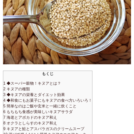
もくじ
1 ◆スーパー穀物！キヌアとは？
2 キヌアの種類
3 ◆キヌアの栄養とダイエット効果
4 ◆和食にもお菓子にもキヌアの食べ方いろいろ！
5 簡単なのはご飯や玄米と一緒に炊くこと
6 もちもち食感が美味しいキヌアサラダ
7 海老とアボカドのキヌア和え
8 オクラとしらすのキヌア和え
9 キヌアと鮭とアスパラガスのクリームスープ