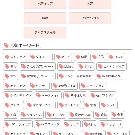
スキンケア
ダイエット
メイク
健康
美肌
コスメ
美容
みんなのアンケート
pickup
ネイル
エイジングケア
保湿
女性向けアンケート
アンケート結果発表
調査結果発表
ボディケア
ヘアケア
100均ネイル
ファッション
ネイルデザイン
ベースメイク
紫外線対策
セルフネイル
プチプラ
プチプラコスメ
プレゼント
栄養
レシピ
美白
リラックス
おしゃれ
日焼け止め
運動
食事
100円ショップ
ヘアアレンジ
リップ
睡眠
マッサージ
アイメイク
ポイント
ライフスタイル
乾燥対策
大人メイク