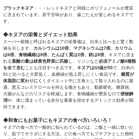
ブラックキヌア
・・・レッドキヌアと同様にポリフェノールが豊富
に含まれています。若干甘味があり、歯ごたえが楽しめるキヌアで
す。
◆キヌアの栄養とダイエット効果
スーパー穀物と呼ばれるキヌアの栄養価は、白米と比べると驚く数
値を示します。
カルシウムは10倍、マグネシウムは7倍、カリウム
は6倍、食物繊維は8倍、たんぱく質は2倍、鉄は8倍
。キヌアに含ま
れる
葉酸の量は緑黄色野菜に匹敵
し、リジンなど
必須アミノ酸9種類
を全て含む
ことも注目すべき点です。
キヌアはGI値が35
で、白米の
81と比べると大変低く、血糖値が急上昇しにくい食品です。
糖質が
体脂肪に変わりにく
くダイエット中に主食として取り入れるのに最
適。悪玉コレステロールを抑える働きもあり、動脈硬化、糖尿病、
大腸がんなどのリスクを軽減します。食物繊維が豊富なので
便秘解
消
や、体に溜まっている余分な毒素を排出するデトックス効果が期
待できます。
◆和食にもお菓子にもキヌアの食べ方いろいろ！
キヌアの食べ方で一般的に知られているのは、ご飯と一緒に炊いた
り、茹でてサラダにする方法。どの食べ方でもプチプチとした独特