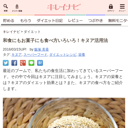
キレイナビ
> ダイエット
和食にもお菓子にも食べ方いろいろ！キヌア活用法
2016/03/15UP! by
飯塚 美香
タグ:
キヌア
,
スーパーフード
,
ダイエットレシピ
,
栄養
最近のブームで、私たちの食生活に加わってきているスーパーフー
ド。その中で今回はキヌアに注目してみましょう。キヌアの栄養と
は？キヌアのダイエット効果とは？また、キヌアの食べ方をご紹介
します。