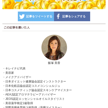
記事をツイートする
記事をシェアする
飯塚 美香
・キレイナビ代表
・美容家
・メイクアドバイザー
・日本ダイエット健康協会認定インストラクター
・日本化粧品協会認定コスメコンシェルジュ
・日本コスメティック協会認定スキンケアマイスター
・AEAJ認定アロマテラピーアドバイザー
・JEOS認定エッセンシャルオイルスタイリスト
・美容薬学検定1級取得
・国際薬膳食育師３級取得（薬膳マイスター）