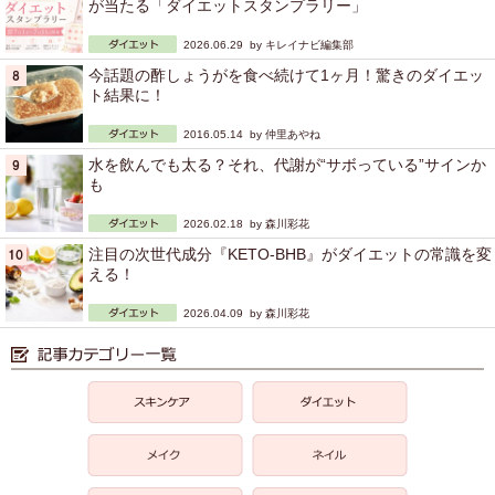
が当たる「ダイエットスタンプラリー」
2026.06.29 by
キレイナビ編集部
今話題の酢しょうがを食べ続けて1ヶ月！驚きのダイエッ
ト結果に！
2016.05.14 by
仲里あやね
水を飲んでも太る？それ、代謝が“サボっている”サインか
も
2026.02.18 by
森川彩花
注目の次世代成分『KETO-BHB』がダイエットの常識を変
える！
2026.04.09 by
森川彩花