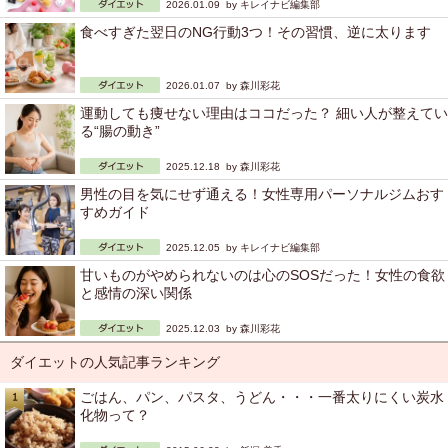
2026.01.09 by
キレイナビ編集部
食べすぎた翌日のNG行動3つ！その習慣、逆に太ります
2026.01.07 by
森川彩花
運動しても痩せない理由はココだった？ 細い人が整えてい
る“腸の動き”
2025.12.18 by
森川彩花
男性の目を気にせず通える！女性専用パーソナルジムおす
すめガイド
2025.12.05 by
キレイナビ編集部
甘いものがやめられないのは心のSOSだった！女性の食欲
と感情の深い関係
2025.12.03 by
森川彩花
ダイエットの人気記事ランキング
ごはん、パン、パスタ、うどん・・・一番太りにくい炭水
化物って？