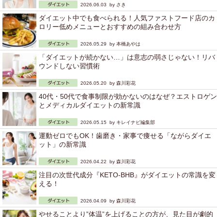
2026.06.03 by
さき
ダイエット中でも食べられる！人気ファストフード店のカ
ロリー低めメニューとおすすめの組み合わせ方
2026.05.29 by
本橋あやは
「ダイエットが続かない…」は意志の弱さじゃない！リバ
ウンドしない習慣術
2026.05.20 by
森川彩花
40代・50代で食事制限が効かないのはなぜ？エストロゲン
とメディカルダイエットの新常識
2026.05.15 by
キレイナビ編集部
運動ゼロでもOK！歯磨き・家事で痩せる「ながらダイエ
ット」の新常識
2026.04.22 by
森川彩花
注目の次世代成分『KETO-BHB』がダイエットの常識を変
える！
2026.04.09 by
森川彩花
やせることより”体温”を上げることの方が、見た目が劇的