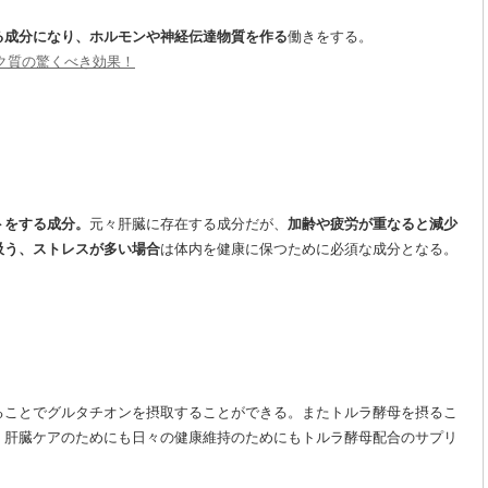
る成分になり、
ホルモンや神経伝達物質を作る
働きをする。
ク質の驚くべき効果！
トをする成分。
元々肝臓に存在する成分だが、
加齢や疲労が重なると減少
吸う、ストレスが多い場合
は体内を健康に保つために必須な成分となる。
ることでグルタチオンを摂取することができる。またトルラ酵母を摂るこ
、肝臓ケアのためにも日々の健康維持のためにもトルラ酵母配合のサプリ