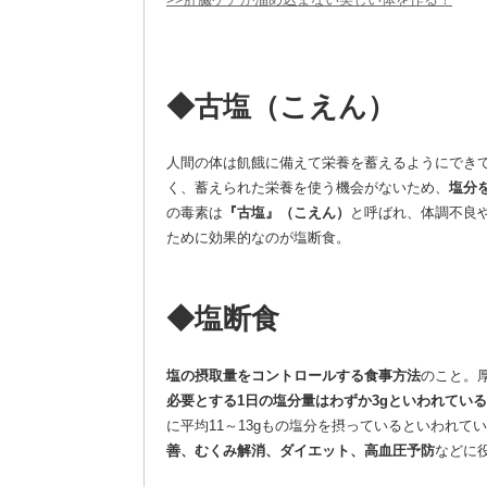
◆古塩（こえん）
人間の体は飢餓に備えて栄養を蓄えるようにでき
く、蓄えられた栄養を使う機会がないため、
塩分
の毒素は
『古塩』（こえん）
と呼ばれ、体調不良
ために効果的なのが塩断食。
◆塩断食
塩の摂取量をコントロールする食事方法
のこと。厚
必要とする1日の塩分量はわずか3gといわれている
に平均11～13gもの塩分を摂っているといわれ
善、むくみ解消、ダイエット、高血圧予防
などに