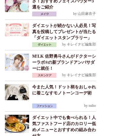
さ！おすすめフェイスパウダー3
選をご紹介
by
山田麻衣子
ダイエットが続かない人必見！写
真を投稿してプレゼントが当たる
「ダイエットスタンプラリー」
by
キレイナビ編集部
M!LK 佐野勇斗さんがドクターシ
ーラボ®の新ブランドアンバサダ
ーに就任！
by
キレイナビ編集部
今また人気！ドット柄をおしゃれ
に着こなすモノトーンコーデ術
by
miho
ダイエット中でも食べられる！人
気ファストフード店のカロリー低
めメニューとおすすめの組み合わ
せ方