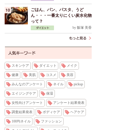
ごはん、パン、パスタ、うど
ん・・・一番太りにくい炭水化物
って？
by
飯塚 美香
スキンケア
ダイエット
メイク
健康
美肌
コスメ
美容
みんなのアンケート
ネイル
pickup
エイジングケア
保湿
女性向けアンケート
アンケート結果発表
調査結果発表
ボディケア
ヘアケア
100均ネイル
ファッション