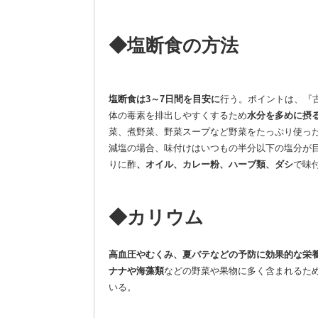
◆塩断食の方法
塩断食は3～7日間を目安に
行う。ポイントは、『
体の毒素を排出しやすくするため
水分を多めに摂
菜、煮野菜、野菜スープなど野菜をたっぷり使っ
減塩の場合、味付けはいつもの半分以下の塩分が
りに酢
、オイル、カレー粉、ハーブ類、ダシ
で味
◆カリウム
高血圧やむくみ、夏バテなどの予防に効果的な栄
ナナや海藻類
などの野菜や果物に多く含まれるた
いる。