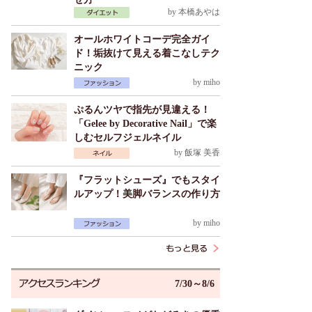
by
本橋あやは
オールホワイトコーデ完全ガイ
ド！垢抜けて見える着こなしテク
ニック
by
miho
ぷるんツヤで指先が見違える！
「Gelee by Decorative Nail」で楽
しむセルフジェルネイル
by
飯塚 美香
『フラットシューズ』でもスタイ
ルアップ！美脚バランスの作り方
by
miho
7/30～8/6