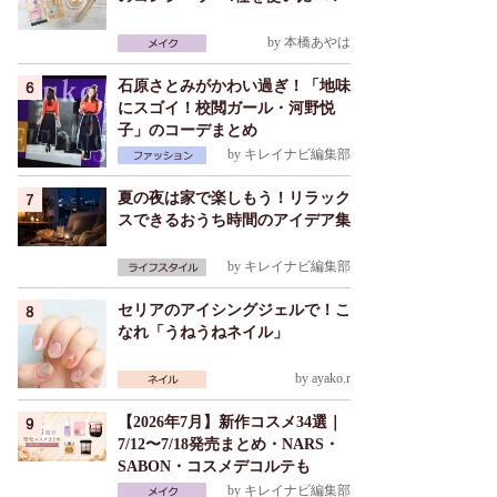
by
本橋あやは
石原さとみがかわい過ぎ！「地味
にスゴイ！校閲ガール・河野悦
子」のコーデまとめ
by
キレイナビ編集部
夏の夜は家で楽しもう！リラック
スできるおうち時間のアイデア集
by
キレイナビ編集部
セリアのアイシングジェルで！こ
なれ「うねうねネイル」
by
ayako.r
【2026年7月】新作コスメ34選｜
7/12〜7/18発売まとめ・NARS・
SABON・コスメデコルテも
by
キレイナビ編集部