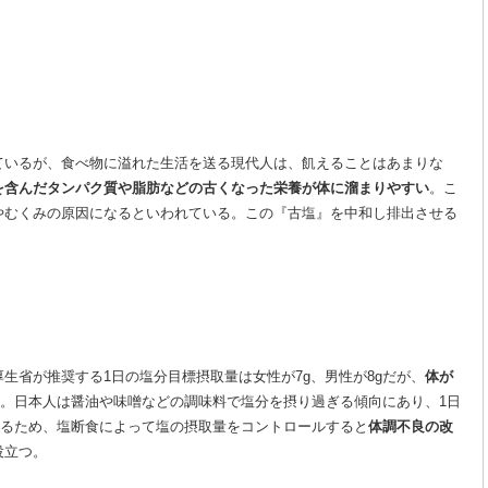
ているが、食べ物に溢れた生活を送る現代人は、飢えることはあまりな
を含んだタンパク質や脂肪などの古くなった栄養が体に溜まりやすい
。こ
やむくみの原因になるといわれている。この『古塩』を中和し排出させる
生省が推奨する1日の塩分目標摂取量は女性が7g、男性が8gだが、
体が
。日本人は醤油や味噌などの調味料で塩分を摂り過ぎる傾向にあり、1日
ているため、塩断食によって塩の摂取量をコントロールすると
体調不良の改
役立つ。