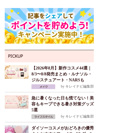
【2026年8月】新作コスメ44選｜
8/3〜8/8発売まとめ・ルナソル・
ジルスチュアート・NARSも
by
キレイナビ編集部
急に暑くなった日も慌てない！美
容もキープできる暑さ対策グッズ
5選
by
キレイナビ編集部
ダイソーコスメがおどろきの優秀