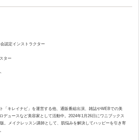
協会認定インストラクター
スター
ト
ト「キレイナビ」を運営する他、通販番組出演、雑誌やWEBでの美
デュースなど美容家として活動中。2024年1月26日にワニブックス
版。メイクレッスン講師として、肌悩みを解決してハッピーを引き寄
。