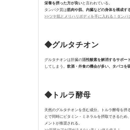
栄養を摂った方が良い
と言われている。
タンパク質は
筋肉や肌、内臓などの身体を構成す
>>ツヤ肌とメリハリボディを手に入れる！タンパ
◆グルタチオン
グルタチオンは肝臓の
活性酸素を解消するサポー
してしまう。
飲酒・外食の機会が多い、タバコを
◆
トルラ酵母
天然のグルタチオンを含む成分。トルラ酵母を摂
とで同時にビタミン・ミネラルを摂取できるため
メントが推奨される。
>>肝臓ケアが溜め込まない美しい体を作る！