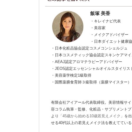
飯塚 美香
・キレイナビ代表
・美容家
・メイクアドバイザー
・日本ダイエット健康
・日本化粧品協会認定コスメコンシェルジュ
・日本コスメティック協会認定スキンケアマイ
・AEAJ認定アロマテラピーアドバイザー
・JEOS認定エッセンシャルオイルスタイリス
・美容薬学検定1級取得
・国際薬膳食育師３級取得（薬膳マイスター）
有限会社アイアール代表取締役。美容情報サイ
容コラム執筆・監修、化粧品・サプリメントプロ
より
「45歳から始める10歳若見えメイク」
を出
せる40代以上の若見えメイク法を教えてている