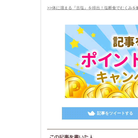
>>体に溜まる『古塩』を排出！塩断食でむくみを
記事をツイートする