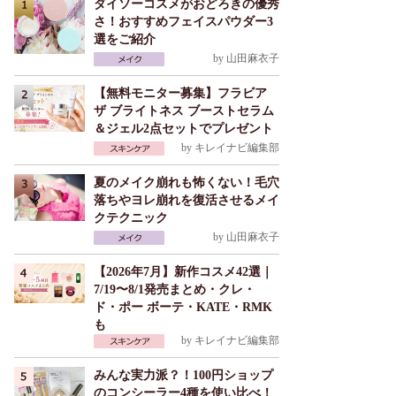
ダイソーコスメがおどろきの優秀
さ！おすすめフェイスパウダー3
選をご紹介
by
山田麻衣子
【無料モニター募集】フラビア
ザ ブライトネス ブーストセラム
＆ジェル2点セットでプレゼント
by
キレイナビ編集部
夏のメイク崩れも怖くない！毛穴
落ちやヨレ崩れを復活させるメイ
クテクニック
by
山田麻衣子
【2026年7月】新作コスメ42選｜
7/19〜8/1発売まとめ・クレ・
ド・ポー ボーテ・KATE・RMK
も
by
キレイナビ編集部
みんな実力派？！100円ショップ
のコンシーラー4種を使い比べ！