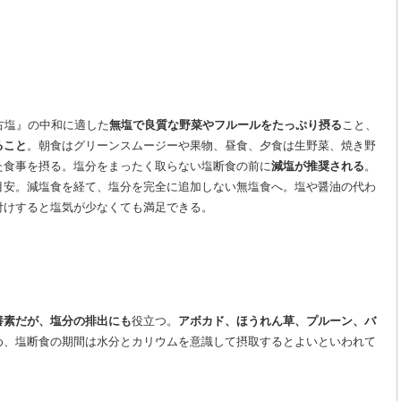
古塩』の中和に適した
無塩で良質な野菜やフルールをたっぷり摂る
こと、
ること
。朝食はグリーンスムージーや果物、昼食、夕食は生野菜、焼き野
た食事を摂る。塩分をまったく取らない塩断食の前に
減塩が推奨される
。
目安。減塩食を経て、塩分を完全に追加しない無塩食へ。塩や醤油の代わ
付けすると塩気が少なくても満足できる。
養素だが、塩分の排出にも
役立つ。
アボカド、ほうれん草、プルーン、バ
め、塩断食の期間は水分とカリウムを意識して摂取するとよいといわれて