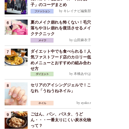
子」のコーデまとめ
by
キレイナビ編集部
夏のメイク崩れも怖くない！毛穴
落ちやヨレ崩れを復活させるメイ
クテクニック
by
山田麻衣子
ダイエット中でも食べられる！人
気ファストフード店のカロリー低
めメニューとおすすめの組み合わ
せ方
by
本橋あやは
セリアのアイシングジェルで！こ
なれ「うねうねネイル」
by
ayako.r
ごはん、パン、パスタ、うど
ん・・・一番太りにくい炭水化物
って？