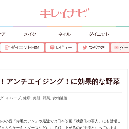
！アンチエイジング！に効果的な野菜
グ
,
ルバーブ
,
健康
,
美肌
,
野菜
,
食物繊維
台の小説「赤毛のアン」や最近では日本映画「検察側の罪人」にも登場し
ジャムやケーキ・ソースなどにして召し上がるのが主流となっています。