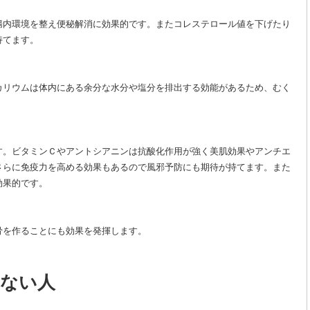
腸内環境を整え便秘解消に効果的です。またコレステロール値を下げたり
持てます。
カリウムは体内にある余分な水分や塩分を排出する効能があるため、むく
す。ビタミンＣやアントシアニンは抗酸化作用が強く美肌効果やアンチエ
さらに免疫力を高める効果もあるので風邪予防にも期待が持てます。また
効果的です。
骨を作ることにも効果を発揮します。
ない人