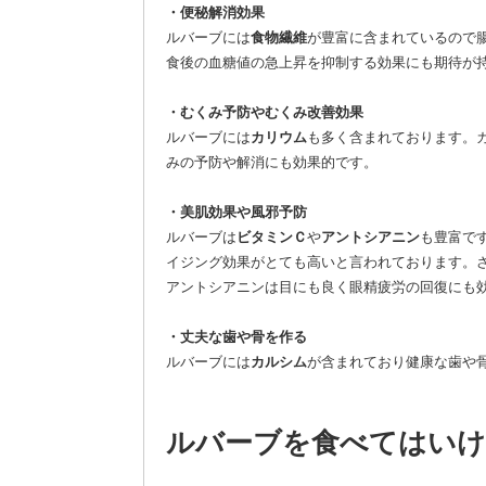
・便秘解消効果
ルバーブには
食物繊維
が豊富に含まれているので
食後の血糖値の急上昇を抑制する効果にも期待が
・むくみ予防やむくみ改善効果
ルバーブには
カリウム
も多く含まれております。
みの予防や解消にも効果的です。
・美肌効果や風邪予防
ルバーブは
ビタミンＣ
や
アントシアニン
も豊富で
イジング効果がとても高いと言われております。
アントシアニンは目にも良く眼精疲労の回復にも
・丈夫な歯や骨を作る
ルバーブには
カルシム
が含まれており健康な歯や
ルバーブを食べてはいけ