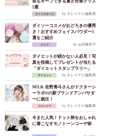
容もキープできる暑さ対策グッズ
5選
by
キレイナビ編集部
ダイソーコスメがおどろきの優秀
さ！おすすめフェイスパウダー3
選をご紹介
by
山田麻衣子
ダイエットが続かない人必見！写
真を投稿してプレゼントが当たる
「ダイエットスタンプラリー」
by
キレイナビ編集部
M!LK 佐野勇斗さんがドクターシ
ーラボ®の新ブランドアンバサダ
ーに就任！
by
キレイナビ編集部
今また人気！ドット柄をおしゃれ
に着こなすモノトーンコーデ術