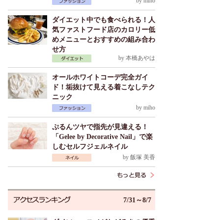
by
miho
ダイエット中でも食べられる！人
気ファストフード店のカロリー低
めメニューとおすすめの組み合わ
せ方
by
本橋あやは
オールホワイトコーデ完全ガイ
ド！垢抜けて見える着こなしテク
ニック
by
miho
ぷるんツヤで指先が見違える！
「Gelee by Decorative Nail」で楽
しむセルフジェルネイル
by
飯塚 美香
7/31～8/7