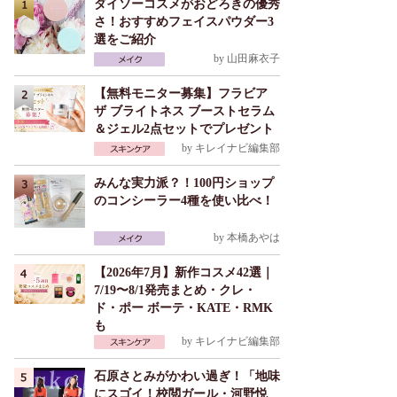
ダイソーコスメがおどろきの優秀
さ！おすすめフェイスパウダー3
選をご紹介
by
山田麻衣子
【無料モニター募集】フラビア
ザ ブライトネス ブーストセラム
＆ジェル2点セットでプレゼント
by
キレイナビ編集部
みんな実力派？！100円ショップ
のコンシーラー4種を使い比べ！
by
本橋あやは
【2026年7月】新作コスメ42選｜
7/19〜8/1発売まとめ・クレ・
ド・ポー ボーテ・KATE・RMK
も
by
キレイナビ編集部
石原さとみがかわい過ぎ！「地味
にスゴイ！校閲ガール・河野悦