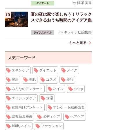
by
飯塚 美香
夏の夜は家で楽しもう！リラック
スできるおうち時間のアイデア集
by
キレイナビ編集部
スキンケア
ダイエット
メイク
健康
美肌
コスメ
美容
みんなのアンケート
ネイル
pickup
エイジングケア
保湿
女性向けアンケート
アンケート結果発表
調査結果発表
ボディケア
ヘアケア
100均ネイル
ファッション