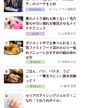
子」のコーデまとめ
by
キレイナビ編集部
夏のメイク崩れも怖くない！毛穴
落ちやヨレ崩れを復活させるメイ
クテクニック
by
山田麻衣子
ダイエット中でも食べられる！人
気ファストフード店のカロリー低
めメニューとおすすめの組み合わ
せ方
by
本橋あやは
ごはん、パン、パスタ、うど
ん・・・一番太りにくい炭水化物
って？
by
飯塚 美香
セリアのアイシングジェルで！こ
なれ「うねうねネイル」