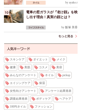
by
ayako.r
電車の窓ガラスが『老け顔』を映
し出す理由！真実の顔とは？
by
飯塚 美香
スキンケア
ダイエット
メイク
健康
美肌
コスメ
美容
みんなのアンケート
ネイル
pickup
エイジングケア
保湿
女性向けアンケート
アンケート結果発表
調査結果発表
ボディケア
ヘアケア
100均ネイル
ファッション