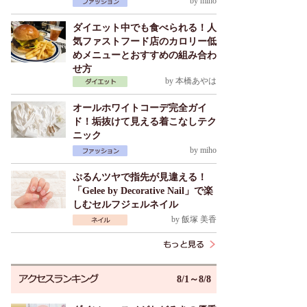
by
miho
ダイエット中でも食べられる！人
気ファストフード店のカロリー低
めメニューとおすすめの組み合わ
せ方
by
本橋あやは
オールホワイトコーデ完全ガイ
ド！垢抜けて見える着こなしテク
ニック
by
miho
ぷるんツヤで指先が見違える！
「Gelee by Decorative Nail」で楽
しむセルフジェルネイル
by
飯塚 美香
8/1～8/8