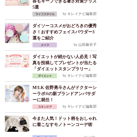
容もキープできる暑さ対策グッズ
5選
by
キレイナビ編集部
ダイソーコスメがおどろきの優秀
さ！おすすめフェイスパウダー3
選をご紹介
by
山田麻衣子
ダイエットが続かない人必見！写
真を投稿してプレゼントが当たる
「ダイエットスタンプラリー」
by
キレイナビ編集部
M!LK 佐野勇斗さんがドクターシ
ーラボ®の新ブランドアンバサダ
ーに就任！
by
キレイナビ編集部
今また人気！ドット柄をおしゃれ
に着こなすモノトーンコーデ術