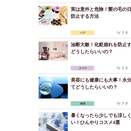
実は意外と危険！髪の毛の
防止する方法
by
さき
2
油断大敵！化粧崩れを防止
どうしたらいいの？
by
さき
2
美容にも健康にも大事！水
てどうしたらいいの？
by
さき
2
暑くなったら少しでも涼し
い！ひんやりコスメ4選