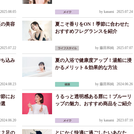
025.08.05
by
kanami
2025.07.24
夏の美容
夏こそ香りをON！季節に合わせた
おすすめフレグランスを紹介
025.07.22
by
藤田和純
2025.07.07
持ち込み
夏の入浴で健康度アップ！湯船に浸
かるメリット＆効果的な方法
024.08.23
by
藤田和純
2024.06.26
季節にお
うるっと透明感ある唇に！ブルーリ
0選
ップの魅力、おすすめ商品をご紹介
024.06.20
by
kanami
2023.07.19
マ？足の
とにかく快適に過ごしたいあなた