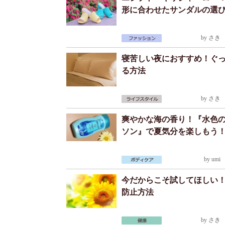
形に合わせたサンダルの選
by
さき
2
寝苦しい夜におすすめ！ぐ
る方法
by
さき
2
爽やかな海の香り！『水色
ソン』で夏気分を楽しもう
by
umi
2
今だからこそ試してほしい
防止方法
by
さき
2