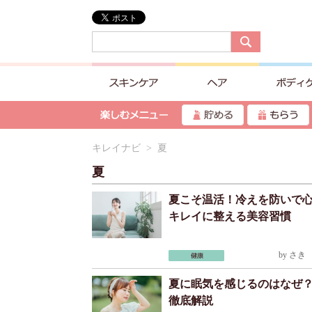
キレイナビ
> 夏
夏
夏こそ温活！冷えを防いで
キレイに整える美容習慣
by
さき
2
夏に眠気を感じるのはなぜ
徹底解説