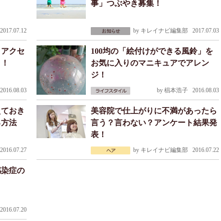
事」つぶやき募集！
017.07.12
by
キレイナビ編集部
2017.07.03
！アクセ
100均の「絵付けができる風鈴」を
う！
お気に入りのマニキュアでアレン
ジ！
016.08.03
by
椙本浩子
2016.08.03
えておき
美容院で仕上がりに不満があったら
る方法
言う？言わない？アンケート結果発
表！
016.07.27
by
キレイナビ編集部
2016.07.22
感染症の
016.07.20