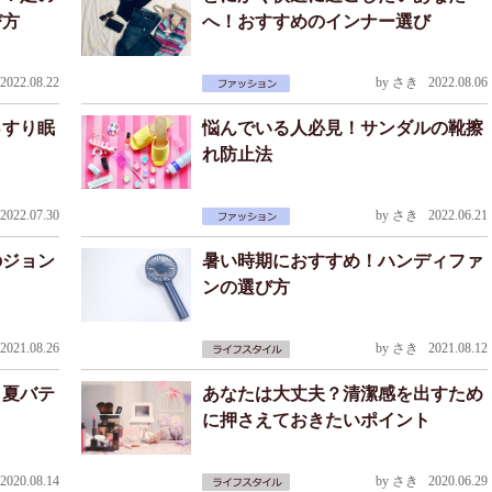
び方
へ！おすすめのインナー選び
022.08.22
by
さき
2022.08.06
っすり眠
悩んでいる人必見！サンダルの靴擦
れ防止法
022.07.30
by
さき
2022.06.21
のジョン
暑い時期におすすめ！ハンディファ
！
ンの選び方
021.08.26
by
さき
2021.08.12
！夏バテ
あなたは大丈夫？清潔感を出すため
に押さえておきたいポイント
020.08.14
by
さき
2020.06.29