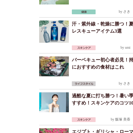
by
さき
2
汗・紫外線・乾燥に勝つ！
レスキューアイテム3選
by
umi
2
バーベキュー初心者必見！
におすすめの食材はこれ
by
さき
2
過酷な夏に打ち勝つ！暑い
すすめ！スキンケアのコツ1
by
飯塚 美香
2
エジプト・ギリシャ・ロー