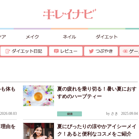
心も体も
夏の疲れを乗り切る！暑い夏におす
すめのハーブティー
026.08.03
by
さき
2025.09.04
？理由を
夏にぴったりの涼やかアイシーメイ
ク！あると便利なコスメをご紹介