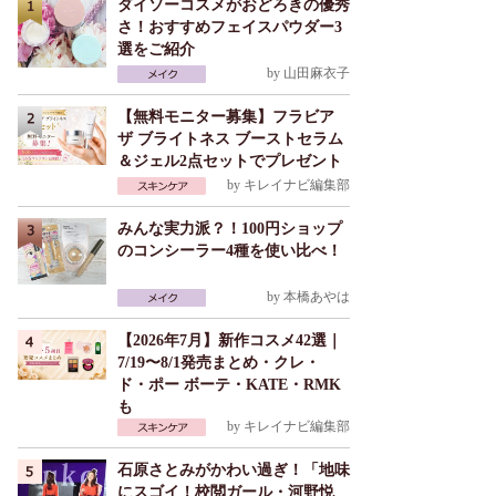
ダイソーコスメがおどろきの優秀
さ！おすすめフェイスパウダー3
選をご紹介
by
山田麻衣子
【無料モニター募集】フラビア
ザ ブライトネス ブーストセラム
＆ジェル2点セットでプレゼント
by
キレイナビ編集部
みんな実力派？！100円ショップ
のコンシーラー4種を使い比べ！
by
本橋あやは
【2026年7月】新作コスメ42選｜
7/19〜8/1発売まとめ・クレ・
ド・ポー ボーテ・KATE・RMK
も
by
キレイナビ編集部
石原さとみがかわい過ぎ！「地味
にスゴイ！校閲ガール・河野悦