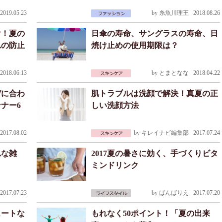
019.05.23
by
糸魚川理王
2018.08.26
け！夏の
日傘の寿命、サングラスの寿命、日
れの防止
焼け止めの使用期限は？
018.06.13
by
とまとなな
2018.04.22
デに合わ
肌トラブルは洗顔で解決！真夏の正
ンナー6
しい洗顔方法
017.08.02
by
キレイナビ編集部
2017.07.24
れな雑
2017夏の暑さに効く、手づくりビタ
ミンドリンク
017.07.23
by
ばんばりえ
2017.07.20
ュートな
もれなく50ポイント！「夏の出来