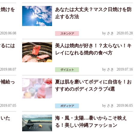
日焼けを
あなたは大丈夫？マスク日焼けを防
止する方法
020.06.08
by
さき
2020.05.28
するには
美人は焼肉が好き！？太らない！キ
レイになれる焼肉の食べ方
019.08.07
by
さき
2019.07.16
分補給っ
夏は肌を磨いてボディに自信を！お
すすめのボディスクラブ4選
019.07.05
by
さき
2019.06.05
くいた
海・風・太陽…暑いからこそ映え
る！美しい沖縄ファッション