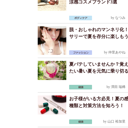
涼感コスメブランド3選
by
なつみ
2
脱・おしゃれのマンネリ化
サリーで夏を存分に楽しも
by
仲里あやね
2
夏バテしていませんか？覚
たい暑い夏を元気に乗り切
by
澤田 瑞稀
2
お子様がいる方必見！夏の
種類と対策方法を知ろう！
by
山口 裕加里
2