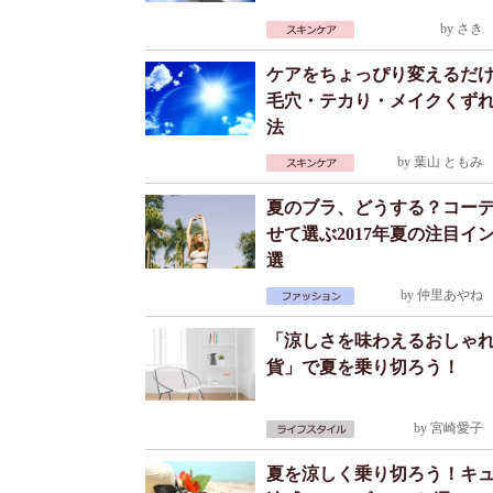
by
さき
2
ケアをちょっぴり変えるだ
毛穴・テカり・メイクくず
法
by
葉山 ともみ
2
夏のブラ、どうする？コー
せて選ぶ2017年夏の注目イ
選
by
仲里あやね
2
「涼しさを味わえるおしゃ
貨」で夏を乗り切ろう！
by
宮崎愛子
2
夏を涼しく乗り切ろう！キ