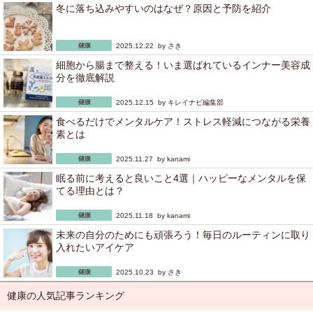
冬に落ち込みやすいのはなぜ？原因と予防を紹介
2025.12.22 by
さき
細胞から腸まで整える！いま選ばれているインナー美容成
分を徹底解説
2025.12.15 by
キレイナビ編集部
食べるだけでメンタルケア！ストレス軽減につながる栄養
素とは
2025.11.27 by
kanami
眠る前に考えると良いこと4選｜ハッピーなメンタルを保
てる理由とは？
2025.11.18 by
kanami
未来の自分のためにも頑張ろう！毎日のルーティンに取り
入れたいアイケア
2025.10.23 by
さき
健康の人気記事ランキング