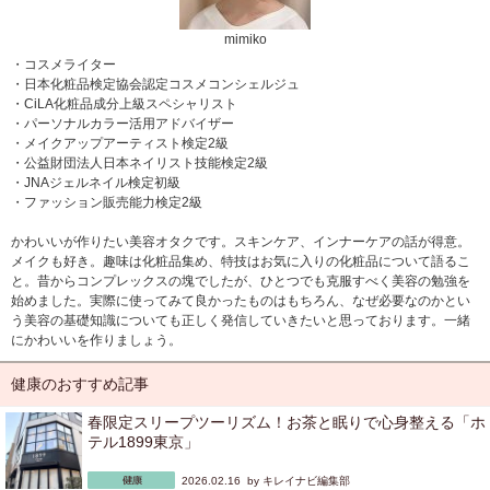
mimiko
・コスメライター
・日本化粧品検定協会認定コスメコンシェルジュ
・CiLA化粧品成分上級スペシャリスト
・パーソナルカラー活用アドバイザー
・メイクアップアーティスト検定2級
・公益財団法人日本ネイリスト技能検定2級
・JNAジェルネイル検定初級
・ファッション販売能力検定2級
かわいいが作りたい美容オタクです。スキンケア、インナーケアの話が得意。
メイクも好き。趣味は化粧品集め、特技はお気に入りの化粧品について語るこ
と。昔からコンプレックスの塊でしたが、ひとつでも克服すべく美容の勉強を
始めました。実際に使ってみて良かったものはもちろん、なぜ必要なのかとい
う美容の基礎知識についても正しく発信していきたいと思っております。一緒
にかわいいを作りましょう。
健康のおすすめ記事
春限定スリープツーリズム！お茶と眠りで心身整える「ホ
テル1899東京」
2026.02.16 by
キレイナビ編集部