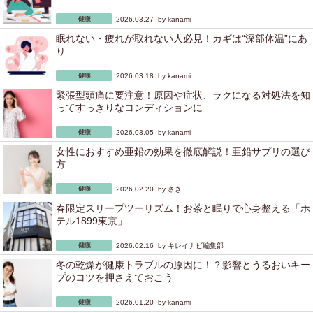
2026.03.27 by
kanami
眠れない・疲れが取れない人必見！カギは“深部体温”にあ
り
2026.03.18 by
kanami
緊張型頭痛に要注意！原因や症状、ラクになる対処法を知
ってすっきりなコンディションに
2026.03.05 by
kanami
女性におすすめ亜鉛の効果を徹底解説！亜鉛サプリの選び
方
2026.02.20 by
さき
春限定スリープツーリズム！お茶と眠りで心身整える「ホ
テル1899東京」
2026.02.16 by
キレイナビ編集部
冬の乾燥が健康トラブルの原因に！？影響とうるおいキー
プのコツを押さえておこう
2026.01.20 by
kanami