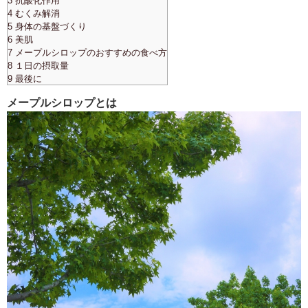
3 抗酸化作用
4 むくみ解消
5 身体の基盤づくり
6 美肌
7 メープルシロップのおすすめの食べ方
8 １日の摂取量
9 最後に
メープルシロップとは