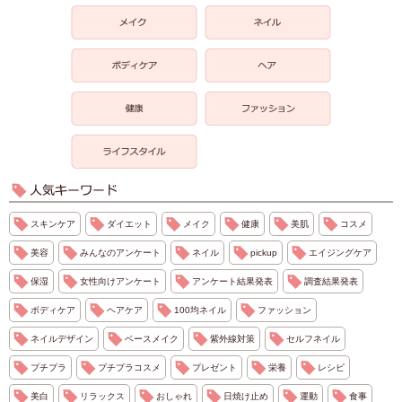
スキンケア
ダイエット
メイク
健康
美肌
コスメ
美容
みんなのアンケート
ネイル
pickup
エイジングケア
保湿
女性向けアンケート
アンケート結果発表
調査結果発表
ボディケア
ヘアケア
100均ネイル
ファッション
ネイルデザイン
ベースメイク
紫外線対策
セルフネイル
プチプラ
プチプラコスメ
プレゼント
栄養
レシピ
美白
リラックス
おしゃれ
日焼け止め
運動
食事