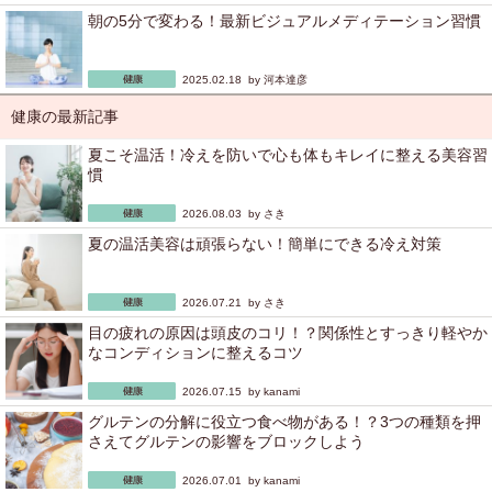
朝の5分で変わる！最新ビジュアルメディテーション習慣
2025.02.18 by
河本達彦
健康の最新記事
夏こそ温活！冷えを防いで心も体もキレイに整える美容習
慣
2026.08.03 by
さき
夏の温活美容は頑張らない！簡単にできる冷え対策
2026.07.21 by
さき
目の疲れの原因は頭皮のコリ！？関係性とすっきり軽やか
なコンディションに整えるコツ
2026.07.15 by
kanami
グルテンの分解に役立つ食べ物がある！？3つの種類を押
さえてグルテンの影響をブロックしよう
2026.07.01 by
kanami