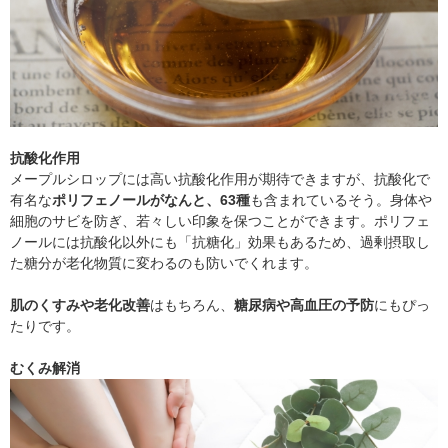
抗酸化作用
メープルシロップには高い抗酸化作用が期待できますが、抗酸化で
有名な
ポリフェノールがなんと、63種
も含まれているそう。身体や
細胞のサビを防ぎ、若々しい印象を保つことができます。ポリフェ
ノールには抗酸化以外にも「抗糖化」効果もあるため、過剰摂取し
た糖分が老化物質に変わるのも防いでくれます。
肌のくすみや老化改善
はもちろん、
糖尿病や高血圧の予防
にもぴっ
たりです。
むくみ解消