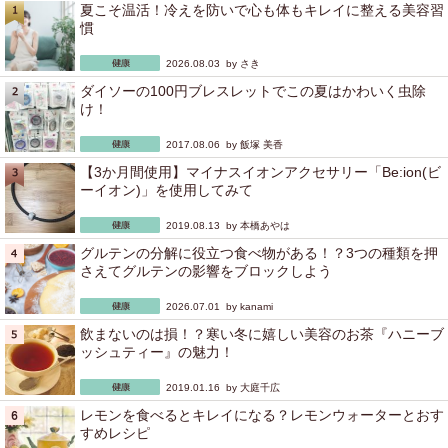
夏こそ温活！冷えを防いで心も体もキレイに整える美容習
慣
2026.08.03 by
さき
ダイソーの100円ブレスレットでこの夏はかわいく虫除
け！
2017.08.06 by
飯塚 美香
【3か月間使用】マイナスイオンアクセサリー「Be:ion(ビ
ーイオン)」を使用してみて
2019.08.13 by
本橋あやは
グルテンの分解に役立つ食べ物がある！？3つの種類を押
さえてグルテンの影響をブロックしよう
2026.07.01 by
kanami
飲まないのは損！？寒い冬に嬉しい美容のお茶『ハニーブ
ッシュティー』の魅力！
2019.01.16 by
大庭千広
レモンを食べるとキレイになる？レモンウォーターとおす
すめレシピ