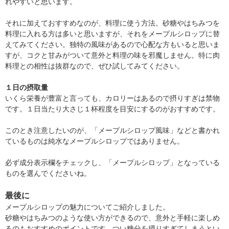
れやすいと思います。
それに加えておすすめなのが、料理に使う方法。砂糖やはちみつを
料理に入れる方は多いと思いますが、それをメープルシロップに替
えてみてください。独特の風味があるので心配な方もいると思いま
すが、コクと甘みがついて意外と料理の味を邪魔しません。特に肉
料理との相性は抜群なので、ぜひ試してみてください。
１日の摂取量
いくら栄養が豊富と言っても、カロリーはあるので摂りすぎは禁物
です。１日当たり大さじ１杯程度を目安にするのがおすすめです。
このとき注意したいのが、「メープルシロップ風味」などと書かれ
ているものは純水なメープルシロップではありません。
必ず成分表示欄をチェックし、「メープルシロップ」となっている
ものを選んでくださいね。
最後に
メープルシロップの魅力についてご紹介しました。
砂糖やはちみつのような使い方ができるので、意外と手軽に楽しめ
るのもおすすめのポイントです。つい糖分を摂りすぎてしまうとい