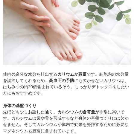
体内の余分な水分を排出する
カリウムが豊富
です。細胞内の水分量
を調節してくれるため、
高血圧の予防
にも欠かせないカリウムは、
はちみつの約20倍含まれているそう。しっかりデトックスをしたい
方にもおすすめです。
身体の基盤づくり
先ほども少しお話した通り、
カルシウムの含有量
が非常に高いで
す。カルシウムは歯や骨を形成するなど身体の基盤づくりには欠か
せません。そしてカルシウムが体内で効果を発揮するために必要な
マグネシウムも豊富に含まれています。