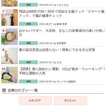
2019.05.10 by
とまとなな
問診はWEBでOK！30分で完結する脳ドック「スマート脳
ドック」で脳の健康チェック
2021.08.27 by
飯塚 美香
おからパウダー、大豆粉、きなこの栄養成分の違いや使い
方
2022.03.14 by
岩田夏実
夏の温活美容は頑張らない！簡単にできる冷え対策
2026.07.21 by
さき
【調査】春に始めたい運動、1位は“散歩・ウォーキング”！
手軽な運動が人気
2025.04.24 by
キレイナビ編集部