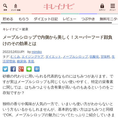
キレイナビ
> 健康
メープルシロップで内側から美しく！スーパーフード顔負
けのその効果とは
2022/12/01UP! by
mimiko
タグ:
むくみ
,
エイジングケア
,
ダイエット
,
メープルシロップ
,
抗酸化
,
甘味料
,
生
活習慣病
,
糖尿病
,
美肌
砂糖の代わりに用いられる代表的なものにはちみつがあります。で
すが実はメープルシロップも同じくらい使いやすく、特定の栄養素
に関しては、はちみつよりも含有量が高いものもあるというのをご
存知ですか？
独特の香りや風味が人気の一方で、いまいち使い方がわからないと
いう方もいるかもしれませんが、基本的な使い方ははちみつと同様
でOK。メープルシロップの魅力についてたっぷりご紹介していきま